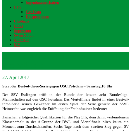
Jugendmannschaften
BFG
Das Team
Kursprogramm
Clubhaus
Links
Impressum
Swim & Fun
Mitarbeit
MV
SSVE eröffnet Freibadsaison mit
Viertelfinale
27. April 2017
Start der Best-of-three-Serie gegen OSC Potsdam – Samstag,16 Uhr
Der SSV Esslingen trifft in der Runde der letzten acht Bundesliga-
Mannschaften auf den OSC Potsdam. Das Viertelfinale findet in einer Best-of-
three-Serie seinen Gewinner. Im ersten Spiel der Serie genießt der SSVE
Heimrecht, was zugleich die Eröffnung der Freibadsaison bedeutet.
Zwischen erfolgreicher Qualifikation für die PlayOffs, dem damit verbundenem
Klassenerhalt in der A-Gruppe der DWL und Viertelfinale blieb kaum ein
Moment zum Durchschnaufen. Sechs Tage nach dem zweiten Sieg gegen SV