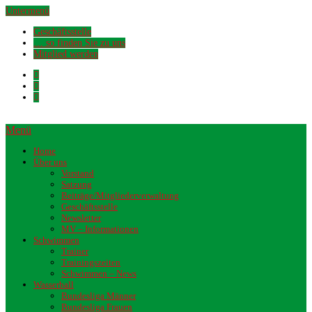
Untermenü
Geschäftsstelle
… so finden Sie zu uns
Mitglied werden
Menü
Home
Über uns
Vorstand
Satzung
Beiträge/Mitgliederverwaltung
Geschäftsstelle
Newsletter
MV – Informationen
Schwimmen
Trainer
Trainingszeiten
Schwimmen – News
Wasserball
Bundesliga Männer
Bundesliga Frauen