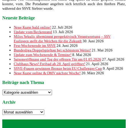
konnte, vorn. Die Potsdamer angelten sich letztlich auch den fünften Platz,
während der SSVE Siebter wurde.
Neueste Beiträge
Neue Kurse bald online!
22. Juli 2026
Update vom Beckenrand
13. Juli 2026
Milos Sekulic übernimmt perspektivisch Verantwortung – SSV
Esslingen stellt die Weichen für die Zukunft
30. Juni 2026
Fest-Wochenende im SSVE
24. Juni 2026
Bundesliga Doppelspieltag bei schönstem Wetter!
21. Mai 2026
Update zum Wochenende & Termine!
8. Mai 2026
Saisoneröffnung und Tag der offenen Tür am 01.05.2026
27. April 2026
Clubhaus News! Freibad ab 28. April geöffnet!
21. April 2026
SSVE-Frauen gewinnen Bronze beim EU Challenger Cup
9. April 2026
Neue Kurse online & OMV nächste Woche!
20. März 2026
Beiträge nach Thema
Beiträge
nach
Thema
Archiv
Archiv
Neueste Beiträge