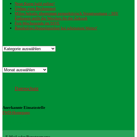
Neue Kurse bald online!
Update vom Beckenrand
Milos Sekulic übernimmt perspektivisch Verantwortung – SSV
Esslingen stellt die Weichen für die Zukunft
Fest-Wochenende im SSVE
Bundesliga Doppelspieltag bei schönstem Wetter!
Kategorien
Kategorien
Archiv
Archiv
Datenschutz
Datenschutz
Anerkannte Einsatzstelle
FWD-Homepage
Login Redaktion
E-Mail oder Benutzername