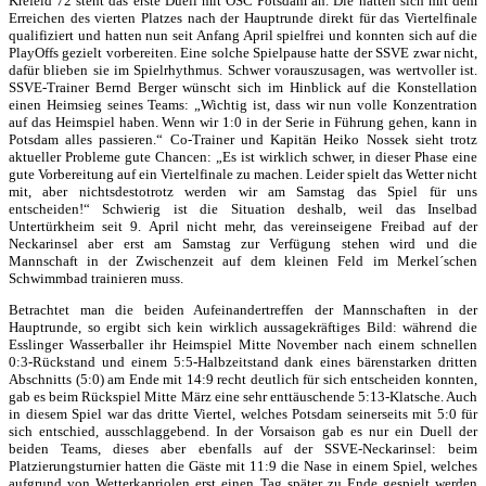
Krefeld 72 steht das erste Duell mit OSC Potsdam an. Die hatten sich mit dem
Erreichen des vierten Platzes nach der Hauptrunde direkt für das Viertelfinale
qualifiziert und hatten nun seit Anfang April spielfrei und konnten sich auf die
PlayOffs gezielt vorbereiten. Eine solche Spielpause hatte der SSVE zwar nicht,
dafür blieben sie im Spielrhythmus. Schwer vorauszusagen, was wertvoller ist.
SSVE-Trainer Bernd Berger wünscht sich im Hinblick auf die Konstellation
einen Heimsieg seines Teams: „Wichtig ist, dass wir nun volle Konzentration
auf das Heimspiel haben. Wenn wir 1:0 in der Serie in Führung gehen, kann in
Potsdam alles passieren.“ Co-Trainer und Kapitän Heiko Nossek sieht trotz
aktueller Probleme gute Chancen: „Es ist wirklich schwer, in dieser Phase eine
gute Vorbereitung auf ein Viertelfinale zu machen. Leider spielt das Wetter nicht
mit, aber nichtsdestotrotz werden wir am Samstag das Spiel für uns
entscheiden!“ Schwierig ist die Situation deshalb, weil das Inselbad
Untertürkheim seit 9. April nicht mehr, das vereinseigene Freibad auf der
Neckarinsel aber erst am Samstag zur Verfügung stehen wird und die
Mannschaft in der Zwischenzeit auf dem kleinen Feld im Merkel´schen
Schwimmbad trainieren muss.
Betrachtet man die beiden Aufeinandertreffen der Mannschaften in der
Hauptrunde, so ergibt sich kein wirklich aussagekräftiges Bild: während die
Esslinger Wasserballer ihr Heimspiel Mitte November nach einem schnellen
0:3-Rückstand und einem 5:5-Halbzeitstand dank eines bärenstarken dritten
Abschnitts (5:0) am Ende mit 14:9 recht deutlich für sich entscheiden konnten,
gab es beim Rückspiel Mitte März eine sehr enttäuschende 5:13-Klatsche. Auch
in diesem Spiel war das dritte Viertel, welches Potsdam seinerseits mit 5:0 für
sich entschied, ausschlaggebend. In der Vorsaison gab es nur ein Duell der
beiden Teams, dieses aber ebenfalls auf der SSVE-Neckarinsel: beim
Platzierungsturnier hatten die Gäste mit 11:9 die Nase in einem Spiel, welches
aufgrund von Wetterkapriolen erst einen Tag später zu Ende gespielt werden