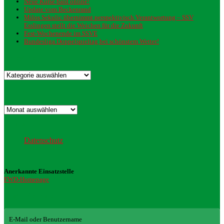
Neue Kurse bald online!
Update vom Beckenrand
Milos Sekulic übernimmt perspektivisch Verantwortung – SSV
Esslingen stellt die Weichen für die Zukunft
Fest-Wochenende im SSVE
Bundesliga Doppelspieltag bei schönstem Wetter!
Kategorien
Kategorien
Archiv
Archiv
Datenschutz
Datenschutz
Anerkannte Einsatzstelle
FWD-Homepage
Login Redaktion
E-Mail oder Benutzername