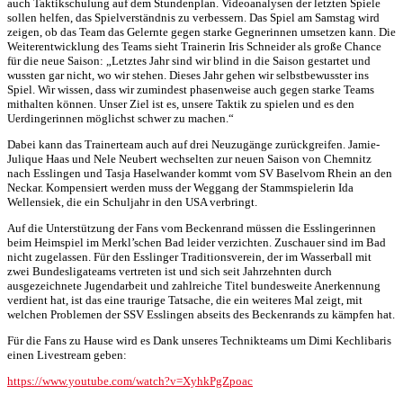
auch Taktikschulung auf dem Stundenplan. Videoanalysen der letzten Spiele
sollen helfen, das Spielverständnis zu verbessern. Das Spiel am Samstag wird
zeigen, ob das Team das Gelernte gegen starke Gegnerinnen umsetzen kann. Die
Weiterentwicklung des Teams sieht Trainerin Iris Schneider als große Chance
für die neue Saison: „Letztes Jahr sind wir blind in die Saison gestartet und
wussten gar nicht, wo wir stehen. Dieses Jahr gehen wir selbstbewusster ins
Spiel. Wir wissen, dass wir zumindest phasenweise auch gegen starke Teams
mithalten können. Unser Ziel ist es, unsere Taktik zu spielen und es den
Uerdingerinnen möglichst schwer zu machen.“
Dabei kann das Trainerteam auch auf drei Neuzugänge zurückgreifen. Jamie-
Julique Haas und Nele Neubert wechselten zur neuen Saison von Chemnitz
nach Esslingen und Tasja Haselwander kommt vom SV Baselvom Rhein an den
Neckar. Kompensiert werden muss der Weggang der Stammspielerin Ida
Wellensiek, die ein Schuljahr in den USA verbringt.
Auf die Unterstützung der Fans vom Beckenrand müssen die Esslingerinnen
beim Heimspiel im Merkl’schen Bad leider verzichten. Zuschauer sind im Bad
nicht zugelassen. Für den Esslinger Traditionsverein, der im Wasserball mit
zwei Bundesligateams vertreten ist und sich seit Jahrzehnten durch
ausgezeichnete Jugendarbeit und zahlreiche Titel bundesweite Anerkennung
verdient hat, ist das eine traurige Tatsache, die ein weiteres Mal zeigt, mit
welchen Problemen der SSV Esslingen abseits des Beckenrands zu kämpfen hat.
Für die Fans zu Hause wird es Dank unseres Technikteams um Dimi Kechlibaris
einen Livestream geben:
https://www.youtube.com/watch?v=XyhkPgZpoac