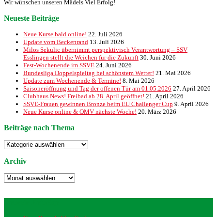
Wir wünschen unseren Mädels Viel Erfolg!
Neueste Beiträge
Neue Kurse bald online!
22. Juli 2026
Update vom Beckenrand
13. Juli 2026
Milos Sekulic übernimmt perspektivisch Verantwortung – SSV
Esslingen stellt die Weichen für die Zukunft
30. Juni 2026
Fest-Wochenende im SSVE
24. Juni 2026
Bundesliga Doppelspieltag bei schönstem Wetter!
21. Mai 2026
Update zum Wochenende & Termine!
8. Mai 2026
Saisoneröffnung und Tag der offenen Tür am 01.05.2026
27. April 2026
Clubhaus News! Freibad ab 28. April geöffnet!
21. April 2026
SSVE-Frauen gewinnen Bronze beim EU Challenger Cup
9. April 2026
Neue Kurse online & OMV nächste Woche!
20. März 2026
Beiträge nach Thema
Beiträge
nach
Thema
Archiv
Archiv
Neueste Beiträge