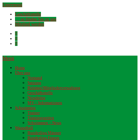
Untermenü
Geschäftsstelle
… so finden Sie zu uns
Mitglied werden
Menü
Home
Über uns
Vorstand
Satzung
Beiträge/Mitgliederverwaltung
Geschäftsstelle
Newsletter
MV – Informationen
Schwimmen
Trainer
Trainingszeiten
Schwimmen – News
Wasserball
Bundesliga Männer
Bundesliga Frauen