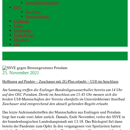
Jugendmannschaften
BFG
Das Team
Kursprogramm
Clubhaus
Links
Impressum
Swim & Fun
Mitarbeit
MV
SSVE gegen Bronzegewinner Potsdam
25. November 2021
Hoffnung auf Punkte – Zuschauer mit 2G-Plus erlaubt – U18 im Anschluss
Am Samstag treffen die Esslinger Bundesligawasserballer bereits um 14 Uhr
auf den OSC Potsdam. Direkt im Anschluss um 15:45 Uhr messen sich die
beiden U18-Mannschaften der Vereine ebenfalls im Untertürkheimer Inselbad.
Zuschauer sind entsprechend den aktuell geltenden Regeln erlaubt.
Das letzte Aufeinandertreffen der Mannschaften aus Esslingen und Potsdam
liegt fast exakt zwei Jahre zurück. Damals, Ende November, verlor der SSVE in
der brandenburgischen Landeshauptstadt mit 13:18. Das Rückspiel fiel dann
bereits der Pandemie zum Opfer. In den vergangenen vier Spielzeiten hatten