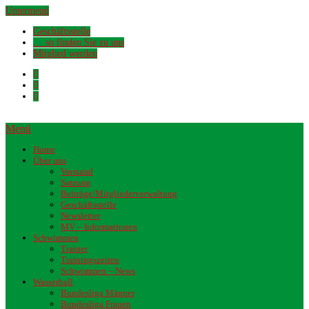
Untermenü
Geschäftsstelle
… so finden Sie zu uns
Mitglied werden
Menü
Home
Über uns
Vorstand
Satzung
Beiträge/Mitgliederverwaltung
Geschäftsstelle
Newsletter
MV – Informationen
Schwimmen
Trainer
Trainingszeiten
Schwimmen – News
Wasserball
Bundesliga Männer
Bundesliga Frauen