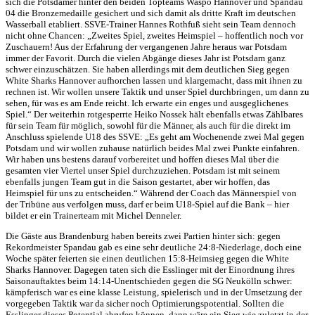
sich die Potsdamer hinter den beiden Topteams Waspo Hannover und Spandau
04 die Bronzemedaille gesichert und sich damit als dritte Kraft im deutschen
Wasserball etabliert. SSVE-Trainer Hannes Rothfuß sieht sein Team dennoch
nicht ohne Chancen: „Zweites Spiel, zweites Heimspiel – hoffentlich noch vor
Zuschauern! Aus der Erfahrung der vergangenen Jahre heraus war Potsdam
immer der Favorit. Durch die vielen Abgänge dieses Jahr ist Potsdam ganz
schwer einzuschätzen. Sie haben allerdings mit dem deutlichen Sieg gegen
White Sharks Hannover aufhorchen lassen und klargemacht, dass mit ihnen zu
rechnen ist. Wir wollen unsere Taktik und unser Spiel durchbringen, um dann zu
sehen, für was es am Ende reicht. Ich erwarte ein enges und ausgeglichenes
Spiel.“ Der weiterhin rotgesperrte Heiko Nossek hält ebenfalls etwas Zählbares
für sein Team für möglich, sowohl für die Männer, als auch für die direkt im
Anschluss spielende U18 des SSVE: „Es geht am Wochenende zwei Mal gegen
Potsdam und wir wollen zuhause natürlich beides Mal zwei Punkte einfahren.
Wir haben uns bestens darauf vorbereitet und hoffen dieses Mal über die
gesamten vier Viertel unser Spiel durchzuziehen. Potsdam ist mit seinem
ebenfalls jungen Team gut in die Saison gestartet, aber wir hoffen, das
Heimspiel für uns zu entscheiden.“ Während der Coach das Männerspiel von
der Tribüne aus verfolgen muss, darf er beim U18-Spiel auf die Bank – hier
bildet er ein Trainerteam mit Michel Denneler.
Die Gäste aus Brandenburg haben bereits zwei Partien hinter sich: gegen
Rekordmeister Spandau gab es eine sehr deutliche 24:8-Niederlage, doch eine
Woche später feierten sie einen deutlichen 15:8-Heimsieg gegen die White
Sharks Hannover. Dagegen taten sich die Esslinger mit der Einordnung ihres
Saisonauftaktes beim 14:14-Unentschieden gegen die SG Neukölln schwer:
kämpferisch war es eine klasse Leistung, spielerisch und in der Umsetzung der
vorgegeben Taktik war da sicher noch Optimierungspotential. Sollten die
Esslinger dieses Potential abrufen können, dann wäre ein Sieg wie zuletzt in der