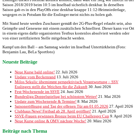
Saison 2018/2019 beim 10:5 im Inselbad sicherlich denkbar. In derselben
Saison gab es in den PlayOffs eine denkbar knappe 11:12-Heimniederlage,
wogegen es in Potsdam für die Esslinger meist nichts zu holen gab.
Mit Stand heute werden Zuschauer gemäß der 2G-Plus-Regel erlaubt sein, also
Geimpfte und Genesene mit einem zusätzlichen Schnelltest. Dieser kann vor Ort
in einem eigens dafür organisierten Testbus kostenlos absolviert werden oder
von einer zertifizierten Stelle mitgebracht werden.
Kampf um den Ball – am Samstag wieder im Inselbad Untertürkheim (Foto:
Benjamin Lau, BeLa Sportfoto)
Neueste Beiträge
Neue Kurse bald online!
22. Juli 2026
Update vom Beckenrand
13. Juli 2026
Milos Sekulic übernimmt perspektivisch Verantwortung – SSV
Esslingen stellt die Weichen für die Zukunft
30. Juni 2026
Fest-Wochenende im SSVE
24. Juni 2026
Bundesliga Doppelspieltag bei schönstem Wetter!
21. Mai 2026
Update zum Wochenende & Termine!
8. Mai 2026
Saisoneröffnung und Tag der offenen Tür am 01.05.2026
27. April 2026
Clubhaus News! Freibad ab 28. April geöffnet!
21. April 2026
SSVE-Frauen gewinnen Bronze beim EU Challenger Cup
9. April 2026
Neue Kurse online & OMV nächste Woche!
20. März 2026
Beiträge nach Thema