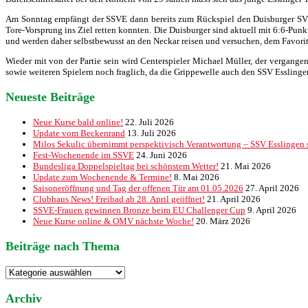
Am Sonntag empfängt der SSVE dann bereits zum Rückspiel den Duisburger SV 98
Tore-Vorsprung ins Ziel retten konnten. Die Duisburger sind aktuell mit 6:6-Pun
und werden daher selbstbewusst an den Neckar reisen und versuchen, dem Favorite
Wieder mit von der Partie sein wird Centerspieler Michael Müller, der vergang
sowie weiteren Spielern noch fraglich, da die Grippewelle auch den SSV Esslingen
Neueste Beiträge
Neue Kurse bald online!
22. Juli 2026
Update vom Beckenrand
13. Juli 2026
Milos Sekulic übernimmt perspektivisch Verantwortung – SSV Esslingen st
Fest-Wochenende im SSVE
24. Juni 2026
Bundesliga Doppelspieltag bei schönstem Wetter!
21. Mai 2026
Update zum Wochenende & Termine!
8. Mai 2026
Saisoneröffnung und Tag der offenen Tür am 01.05.2026
27. April 2026
Clubhaus News! Freibad ab 28. April geöffnet!
21. April 2026
SSVE-Frauen gewinnen Bronze beim EU Challenger Cup
9. April 2026
Neue Kurse online & OMV nächste Woche!
20. März 2026
Beiträge nach Thema
Beiträge
nach
Thema
Archiv