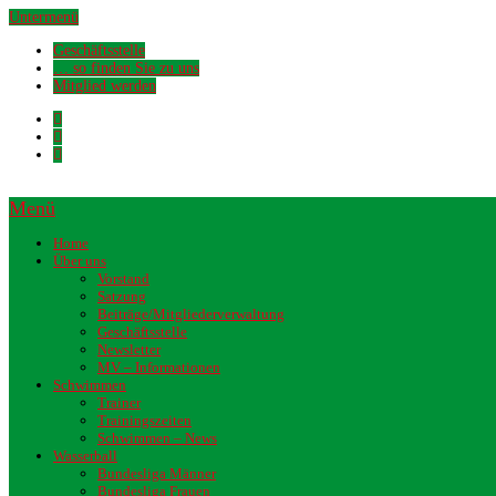
Untermenü
Geschäftsstelle
… so finden Sie zu uns
Mitglied werden
Menü
Home
Über uns
Vorstand
Satzung
Beiträge/Mitgliederverwaltung
Geschäftsstelle
Newsletter
MV – Informationen
Schwimmen
Trainer
Trainingszeiten
Schwimmen – News
Wasserball
Bundesliga Männer
Bundesliga Frauen