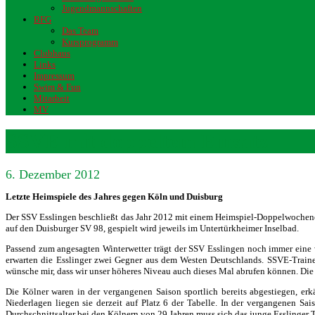
Jugendmannschaften
BFG
Das Team
Kursprogramm
Clubhaus
Links
Impressum
Swim & Fun
Mitarbeit
MV
SSVE mit doppeltem Einsatz
6. Dezember 2012
Letzte Heimspiele des Jahres gegen Köln und Duisburg
Der SSV Esslingen beschließt das Jahr 2012 mit einem Heimspiel-Doppelwochen
auf den Duisburger SV 98, gespielt wird jeweils im Untertürkheimer Inselbad.
Passend zum angesagten Winterwetter trägt der SSV Esslingen noch immer eine 
erwarten die Esslinger zwei Gegner aus dem Westen Deutschlands. SSVE-Trainer
wünsche mir, dass wir unser höheres Niveau auch dieses Mal abrufen können. Die 
Die Kölner waren in der vergangenen Saison sportlich bereits abgestiegen, er
Niederlagen liegen sie derzeit auf Platz 6 der Tabelle. In der vergangenen S
Durchschnittsalter bei den Kölnern von 29 Jahren muss sich das junge Esslinger 