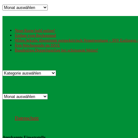
Archiv
Neueste Beiträge
Neue Kurse bald online!
Update vom Beckenrand
Milos Sekulic übernimmt perspektivisch Verantwortung – SSV Esslingen st
Fest-Wochenende im SSVE
Bundesliga Doppelspieltag bei schönstem Wetter!
Kategorien
Kategorien
Archiv
Archiv
Datenschutz
Datenschutz
Anerkannte Einsatzstelle