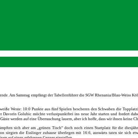
ende. Am Samstag empfängt der Tabellenführer die SGW Rhenania/Blau-Weiss Köln 
weiße Weste: 10:0 Punkte aus fünf Spielen bescheren den Schwaben die Topplatz
 Davorin Golubic möchte verlustpunktfrei ins neue Jahr starten und fordert dahe
Gäste werden auf eine Überraschung lauern, aber ich hoffe, dass wir ihnen keine 
kämpften sich aber am „grünen Tisch“ doch noch einen Startplatz für die diesjä
aison siegten die Esslinger zuhause überlegen mit 16:6, auswärts taten sie sich
Team auf einen erfahrenen Gegner einstellen.