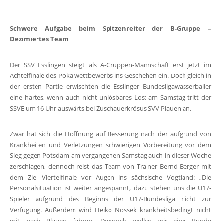
Schwere Aufgabe beim Spitzenreiter der B-Gruppe –
Dezimiertes Team
Der SSV Esslingen steigt als A-Gruppen-Mannschaft erst jetzt im
Achtelfinale des Pokalwettbewerbs ins Geschehen ein. Doch gleich in
der ersten Partie erwischten die Esslinger Bundesligawasserballer
eine hartes, wenn auch nicht unlösbares Los: am Samstag tritt der
SSVE um 16 Uhr auswärts bei Zuschauerkrösus SVV Plauen an.
Zwar hat sich die Hoffnung auf Besserung nach der aufgrund von
Krankheiten und Verletzungen schwierigen Vorbereitung vor dem
Sieg gegen Potsdam am vergangenen Samstag auch in dieser Woche
zerschlagen, dennoch reist das Team von Trainer Bernd Berger mit
dem Ziel Viertelfinale vor Augen ins sächsische Vogtland: „Die
Personalsituation ist weiter angespannt, dazu stehen uns die U17-
Spieler aufgrund des Beginns der U17-Bundesliga nicht zur
Verfügung. Außerdem wird Heiko Nossek krankheitsbedingt nicht
mit nach Plauen fahren. Dennoch wollen wir eine Runde