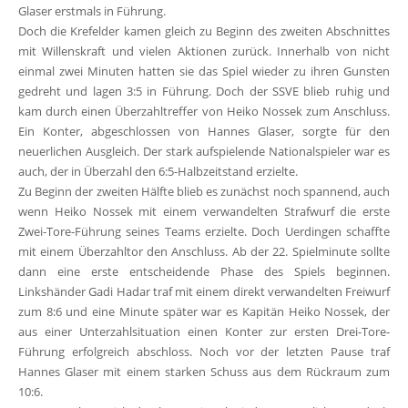
Glaser erstmals in Führung.
Doch die Krefelder kamen gleich zu Beginn des zweiten Abschnittes
mit Willenskraft und vielen Aktionen zurück. Innerhalb von nicht
einmal zwei Minuten hatten sie das Spiel wieder zu ihren Gunsten
gedreht und lagen 3:5 in Führung. Doch der SSVE blieb ruhig und
kam durch einen Überzahltreffer von Heiko Nossek zum Anschluss.
Ein Konter, abgeschlossen von Hannes Glaser, sorgte für den
neuerlichen Ausgleich. Der stark aufspielende Nationalspieler war es
auch, der in Überzahl den 6:5-Halbzeitstand erzielte.
Zu Beginn der zweiten Hälfte blieb es zunächst noch spannend, auch
wenn Heiko Nossek mit einem verwandelten Strafwurf die erste
Zwei-Tore-Führung seines Teams erzielte. Doch Uerdingen schaffte
mit einem Überzahltor den Anschluss. Ab der 22. Spielminute sollte
dann eine erste entscheidende Phase des Spiels beginnen.
Linkshänder Gadi Hadar traf mit einem direkt verwandelten Freiwurf
zum 8:6 und eine Minute später war es Kapitän Heiko Nossek, der
aus einer Unterzahlsituation einen Konter zur ersten Drei-Tore-
Führung erfolgreich abschloss. Noch vor der letzten Pause traf
Hannes Glaser mit einem starken Schuss aus dem Rückraum zum
10:6.