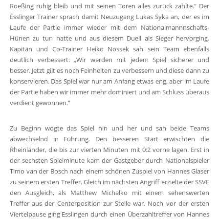
Roeßing ruhig bleib und mit seinen Toren alles zurück zahlte.“ Der
Esslinger Trainer sprach damit Neuzugang Lukas Syka an, der es im
Laufe der Partie immer wieder mit dem Nationalmannnschafts-
Hünen zu tun hatte und aus diesem Duell als Sieger hervorging.
Kapitän und Co-Trainer Heiko Nossek sah sein Team ebenfalls
deutlich verbessert: „Wir werden mit jedem Spiel sicherer und
besser. Jetzt gilt es noch Feinheiten zu verbessern und diese dann zu
konservieren. Das Spiel war nur am Anfang etwas eng, aber im Laufe
der Partie haben wir immer mehr dominiert und am Schluss überaus
verdient gewonnen.“
Zu Beginn wogte das Spiel hin und her und sah beide Teams
abwechselnd in Führung. Den besseren Start erwischten die
Rheinländer, die bis zur vierten Minuten mit 0:2 vorne lagen. Erst in
der sechsten Spielminute kam der Gastgeber durch Nationalspieler
Timo van der Bosch nach einem schönen Zuspiel von Hannes Glaser
zu seinem ersten Treffer. Gleich im nächsten Angriff erzielte der SSVE
den Ausgleich, als Matthew Michalko mit einem sehenswerten
Treffer aus der Centerposition zur Stelle war. Noch vor der ersten
Viertelpause ging Esslingen durch einen Überzahltreffer von Hannes