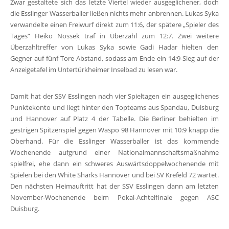
Zwar gestaltete sich das letzte Viertel wieder ausgeglichener, doch
die Esslinger Wasserballer ließen nichts mehr anbrennen. Lukas Syka
verwandelte einen Freiwurf direkt zum 11:6, der spätere „Spieler des
Tages“ Heiko Nossek traf in Überzahl zum 12:7. Zwei weitere
Überzahltreffer von Lukas Syka sowie Gadi Hadar hielten den
Gegner auf fünf Tore Abstand, sodass am Ende ein 14:9-Sieg auf der
Anzeigetafel im Untertürkheimer Inselbad zu lesen war.
Damit hat der SSV Esslingen nach vier Spieltagen ein ausgeglichenes
Punktekonto und liegt hinter den Topteams aus Spandau, Duisburg
und Hannover auf Platz 4 der Tabelle. Die Berliner behielten im
gestrigen Spitzenspiel gegen Waspo 98 Hannover mit 10:9 knapp die
Oberhand. Für die Esslinger Wasserballer ist das kommende
Wochenende aufgrund einer Nationalmannschaftsmaßnahme
spielfrei, ehe dann ein schweres Auswärtsdoppelwochenende mit
Spielen bei den White Sharks Hannover und bei SV Krefeld 72 wartet.
Den nächsten Heimauftritt hat der SSV Esslingen dann am letzten
November-Wochenende beim Pokal-Achtelfinale gegen ASC
Duisburg.