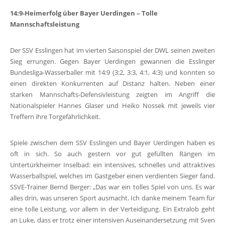
14:9-Heimerfolg über Bayer Uerdingen – Tolle
Mannschaftsleistung
Der SSV Esslingen hat im vierten Saisonspiel der DWL seinen zweiten
Sieg errungen. Gegen Bayer Uerdingen gewannen die Esslinger
Bundesliga-Wasserballer mit 14:9 (3:2, 3:3, 4:1, 4:3) und konnten so
einen direkten Konkurrenten auf Distanz halten. Neben einer
starken Mannschafts-Defensivleistung zeigten im Angriff die
Nationalspieler Hannes Glaser und Heiko Nossek mit jeweils vier
Treffern ihre Torgefährlichkeit.
Spiele zwischen dem SSV Esslingen und Bayer Uerdingen haben es
oft in sich. So auch gestern vor gut gefüllten Rängen im
Untertürkheimer Inselbad: ein intensives, schnelles und attraktives
Wasserballspiel, welches im Gastgeber einen verdienten Sieger fand.
SSVE-Trainer Bernd Berger: „Das war ein tolles Spiel von uns. Es war
alles drin, was unseren Sport ausmacht. Ich danke meinem Team für
eine tolle Leistung, vor allem in der Verteidigung. Ein Extralob geht
an Luke, dass er trotz einer intensiven Auseinandersetzung mit Sven