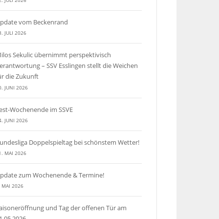
2. JULI 2026
pdate vom Beckenrand
3. JULI 2026
ilos Sekulic übernimmt perspektivisch
erantwortung – SSV Esslingen stellt die Weichen
ür die Zukunft
0. JUNI 2026
est-Wochenende im SSVE
4. JUNI 2026
undesliga Doppelspieltag bei schönstem Wetter!
1. MAI 2026
pdate zum Wochenende & Termine!
. MAI 2026
aisoneröffnung und Tag der offenen Tür am
1.05.2026