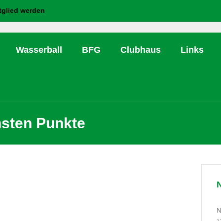
tglied werden
Wasserball
BFG
Clubhaus
Links
sten Punkte
N