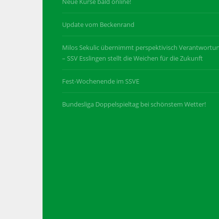
Neue Kurse bald online!
Update vom Beckenrand
Milos Sekulic übernimmt perspektivisch Verantwortu
– SSV Esslingen stellt die Weichen für die Zukunft
Fest-Wochenende im SSVE
Bundesliga Doppelspieltag bei schönstem Wetter!