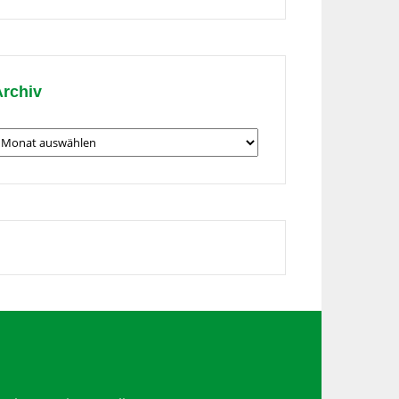
hema
Archiv
rchiv