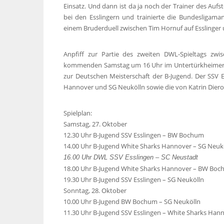
Einsatz. Und dann ist da ja noch der Trainer des Aufs
bei den Esslingern und trainierte die Bundesligam
einem Bruderduell zwischen Tim Hornuf auf Esslinger
Anpfiff zur Partie des zweiten DWL-Spieltags z
kommenden Samstag um 16 Uhr im Untertürkheimer I
zur Deutschen Meisterschaft der B-Jugend. Der SSV E
Hannover und SG Neukölln sowie die von Katrin Diero
Spielplan:
Samstag, 27. Oktober
12.30 Uhr B-Jugend SSV Esslingen – BW Bochum
14.00 Uhr B-Jugend White Sharks Hannover – SG Neuk
16.00 Uhr DWL SSV Esslingen – SC Neustadt
18.00 Uhr B-Jugend White Sharks Hannover – BW Bo
19.30 Uhr B-Jugend SSV Esslingen – SG Neukölln
Sonntag, 28. Oktober
10.00 Uhr B-Jugend BW Bochum – SG Neukölln
11.30 Uhr B-Jugend SSV Esslingen – White Sharks Han