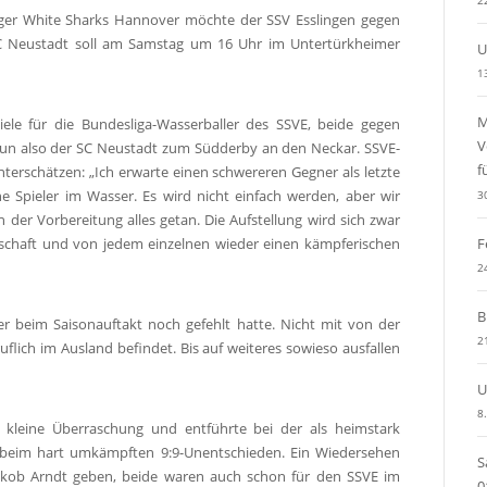
2
iger White Sharks Hannover möchte der SSV Esslingen gegen
SC Neustadt soll am Samstag um 16 Uhr im Untertürkheimer
U
1
M
iele für die Bundesliga-Wasserballer des SSVE, beide gegen
V
un also der SC Neustadt zum Südderby an den Neckar. SSVE-
f
nterschätzen: „Ich erwarte einen schwereren Gegner als letzte
e Spieler im Wasser. Es wird nicht einfach werden, aber wir
3
 der Vorbereitung alles getan. Die Aufstellung wird sich zwar
F
nschaft und von jedem einzelnen wieder einen kämpferischen
2
B
er beim Saisonauftakt noch gefehlt hatte. Nicht mit von der
2
uflich im Ausland befindet. Bis auf weiteres sowieso ausfallen
U
8
 kleine Überraschung und entführte bei der als heimstark
eim hart umkämpften 9:9-Unentschieden. Ein Wiedersehen
S
Jakob Arndt geben, beide waren auch schon für den SSVE im
0