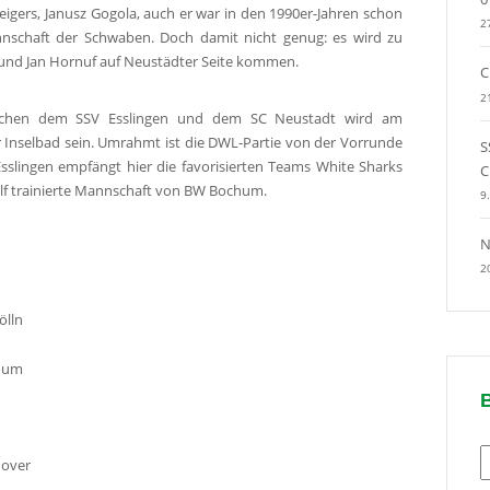
teigers, Janusz Gogola, auch er war in den 1990er-Jahren schon
2
annschaft der Schwaben. Doch damit nicht genug: es wird zu
 und Jan Hornuf auf Neustädter Seite kommen.
C
2
wischen dem SSV Esslingen und dem SC Neustadt wird am
nselbad sein. Umrahmt ist die DWL-Partie von der Vorrunde
S
sslingen empfängt hier die favorisierten Teams White Sharks
C
lf trainierte Mannschaft von BW Bochum.
9
N
2
ölln
chum
B
nover
n