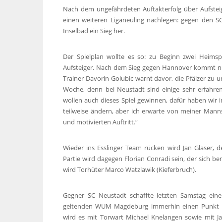
Nach dem ungefährdeten Auftakterfolg über Aufste
einen weiteren Liganeuling nachlegen: gegen den 
Inselbad ein Sieg her.
Der Spielplan wollte es so: zu Beginn zwei Heimsp
Aufsteiger. Nach dem Sieg gegen Hannover kommt n
Trainer Davorin Golubic warnt davor, die Pfälzer zu u
Woche, denn bei Neustadt sind einige sehr erfahren
wollen auch dieses Spiel gewinnen, dafür haben wir in
teilweise ändern, aber ich erwarte von meiner Man
und motivierten Auftritt.“
Wieder ins Esslinger Team rücken wird Jan Glaser, d
Partie wird dagegen Florian Conradi sein, der sich ber
wird Torhüter Marco Watzlawik (Kieferbruch).
Gegner SC Neustadt schaffte letzten Samstag eine
geltenden WUM Magdeburg immerhin einen Punkt b
wird es mit Torwart Michael Knelangen sowie mit 