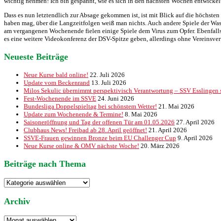
wichtig nehmen! Ich bin gespannt, wie es sich in den nächsten Wochen entwickelt
Dass es nun letztendlich zur Absage gekommen ist, ist mit Blick auf die höchst
haben mag, über die Langzeitfolgen weiß man nichts. Auch andere Spiele der 
am vergangenen Wochenende fielen einige Spiele dem Virus zum Opfer. Ebenfalls
es eine weitere Videokonferenz der DSV-Spitze geben, allerdings ohne Vereinsvert
Neueste Beiträge
Neue Kurse bald online!
22. Juli 2026
Update vom Beckenrand
13. Juli 2026
Milos Sekulic übernimmt perspektivisch Verantwortung – SSV Esslingen st
Fest-Wochenende im SSVE
24. Juni 2026
Bundesliga Doppelspieltag bei schönstem Wetter!
21. Mai 2026
Update zum Wochenende & Termine!
8. Mai 2026
Saisoneröffnung und Tag der offenen Tür am 01.05.2026
27. April 2026
Clubhaus News! Freibad ab 28. April geöffnet!
21. April 2026
SSVE-Frauen gewinnen Bronze beim EU Challenger Cup
9. April 2026
Neue Kurse online & OMV nächste Woche!
20. März 2026
Beiträge nach Thema
Beiträge
nach
Thema
Archiv
Archiv