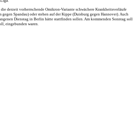
 Liga.“
n die derzeit vorherrschende Omikron-Variante schwächere Krankheitsverläufe
 gegen Spandau) oder stehen auf der Kippe (Duisburg gegen Hannover). Auch
angenen Dienstag in Berlin hätte stattfinden sollen. Am kommenden Sonntag soll
soll, eingebunden waren.