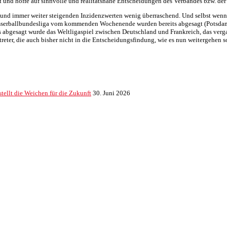
 und hoffe auf sinnvolle und realitätsnahe Entscheidungen des Verbandes bzw. der
en und immer weiter steigenden Inzidenzwerten wenig überraschend. Und selbst wen
Wasserballbundesliga vom kommenden Wochenende wurden bereits abgesagt (Potsdam
 abgesagt wurde das Weltligaspiel zwischen Deutschland und Frankreich, das verg
reter, die auch bisher nicht in die Entscheidungsfindung, wie es nun weitergehen 
ellt die Weichen für die Zukunft
30. Juni 2026