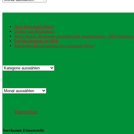
Neueste Beiträge
Neue Kurse bald online!
Update vom Beckenrand
Milos Sekulic übernimmt perspektivisch Verantwortung – SSV Esslingen st
Fest-Wochenende im SSVE
Bundesliga Doppelspieltag bei schönstem Wetter!
Kategorien
Kategorien
Archiv
Archiv
Datenschutz
Datenschutz
Anerkannte Einsatzstelle