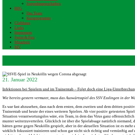
Jugendmannschaften
BFG
Das Team
Kursprogramm
Clubhaus
Links
Impressum
Swim & Fun
Mitarbeit
MV
SSVE-Spiel in Neukölln wegen Co
21. Januar 2022
Infektionen bei Spielern und im Trainerstab – Folgt doch eine Liga-Unterbrechu
Wie bereits gestern vermutet, muss das Auswärtsspiel des SSV Esslingen in der
Es war fast abzusehen, dass nach dem ersten, dem zweiten und dem dritten posit
Trainerstab und heute der eines weiteren Spielers. Ab vier positiv getesteten S
Situation verantwortungslos wäre, ein Team, in dem das Virus ganz offensichtlich
munter weiterzuverteilen. Glücklich ist über die Spielabsage natürlich niemand,
hätten gerne gegen Neukölln gespielt, aber in der aktuellen Situation ist es mehr a
wirklich fokussiert trainieren und schon gar nicht sich richtig und vernünftig auf