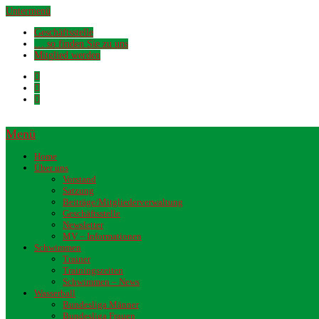
Untermenü
Geschäftsstelle
… so finden Sie zu uns
Mitglied werden
Menü
Home
Über uns
Vorstand
Satzung
Beiträge/Mitgliederverwaltung
Geschäftsstelle
Newsletter
MV – Informationen
Schwimmen
Trainer
Trainingszeiten
Schwimmen – News
Wasserball
Bundesliga Männer
Bundesliga Frauen