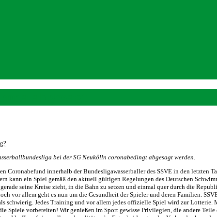
rona abgesagt
ng?
 Wasserballbundesliga bei der SG Neukölln coronabedingt abgesagt werden.
iven Coronabefund innerhalb der Bundesligawasserballer des SSVE in den letzten 
pielern kann ein Spiel gemäß den aktuell gültigen Regelungen des Deutschen Schwim
 gerade seine Kreise zieht, in die Bahn zu setzen und einmal quer durch die Repub
 doch vor allem geht es nun um die Gesundheit der Spieler und deren Familien. SSV
ls schwierig. Jedes Training und vor allem jedes offizielle Spiel wird zur Lotterie.
 die Spiele vorbereiten! Wir genießen im Sport gewisse Privilegien, die andere Teile