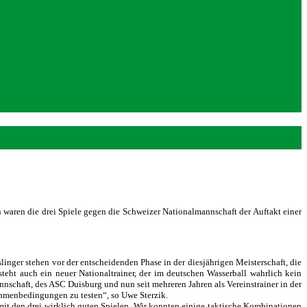
t Fotos von den Spielen
n waren die drei Spiele gegen die Schweizer Nationalmannschaft der Auftakt einer
nger stehen vor der entscheidenden Phase in der diesjährigen Meisterschaft, die
ht auch ein neuer Nationaltrainer, der im deutschen Wasserball wahrlich kein
nschaft, des ASC Duisburg und nun seit mehreren Jahren als Vereinstrainer in der
Rahmenbedingungen zu testen“, so Uwe Sterzik.
mit den drei wirklich guten Spielen. Wir konnten einige taktische Kombinationen