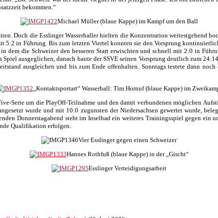
insatzzeit bekommen.“
Michael Müller (blaue Kappe) im Kampf um den Ball
iten. Doch die Esslinger Wasserballer hielten die Konzentration weitestgehend hoch,
5:2 in Führung. Bis zum letzten Viertel konnten sie den Vorsprung kontinuierlich 
in dem die Schweizer den besseren Start erwischten und schnell mit 2:0 in Führu
 das Spiel ausgeglichen, danach baute der SSVE seinen Vorsprung deutlich zum 24:14
tstand ausgleichen und bis zum Ende offenhalten. Sonntags testete dann noch 
„Kontaktsportart“ Wasserball: Tim Hornuf (blaue Kappe) im Zweikam
-of-Five-Serie um die PlayOff-Teilnahme und den damit verbundenen möglichen Au
ngesetzt wurde und mit 10:0 zugunsten der Niedersachsen gewertet wurde, belegt
menden Donnerstagabend steht im Inselbad ein weiteres Trainingsspiel gegen ein u
ende Qualifikation erfolgen.
Vier Esslinger gegen einen Schweizer
Hannes Rothfuß (blaue Kappe) in der „Gischt“
Esslinger Verteidigungsarbeit