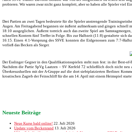
probieren. Wir waren zwar nicht ganz komplett, aber so haben alle Spieler viel E
Drei Partien an zwei Tagen bedeutete für die Spieler anstrengende Trainingseinhe
Augen. Am Freitagabend begannen sie äußerst aufmerksam und gingen schnell mit 
18:10 ausgeglichen. Äußerst torreich auch das zweite Spiel am Samstagmorgen, 
schnellen Kontern fünf Treffer in Folge. Bis zur Halbzeit (11:8) gestaltete sich
16:15. Einen 4:1-Vorsprung des SSVE konnten die Eidgenossen zum 7:7-Halbzei
verließ das Becken als Sieger.
Der Esslinger Gegner in den Qualifikationsspielen steht nun fest: in der Best
Nachdem die Partie SpVg Laatzen – SV Krefeld 72 schließlich doch nicht neu a
Überkreuzduellen mit der A-Gruppe auf die dort siebtplatzierten Berliner. Kom
kroatischen Zagreb der Feinschliff für die am 14. April mit einem Heimspiel start
Neueste Beiträge
Neue Kurse bald online!
22. Juli 2026
Update vom Beckenrand
13. Juli 2026