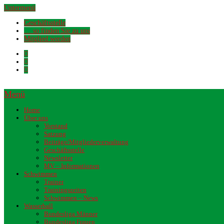
Untermenü
Geschäftsstelle
… so finden Sie zu uns
Mitglied werden
Menü
Home
Über uns
Vorstand
Satzung
Beiträge/Mitgliederverwaltung
Geschäftsstelle
Newsletter
MV – Informationen
Schwimmen
Trainer
Trainingszeiten
Schwimmen – News
Wasserball
Bundesliga Männer
Bundesliga Frauen