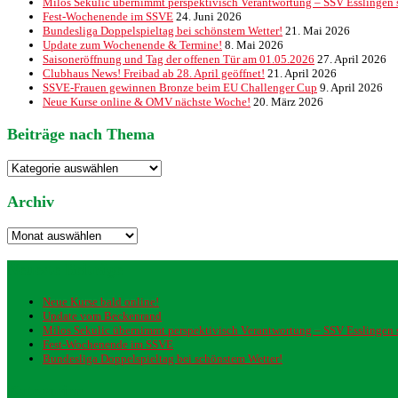
Milos Sekulic übernimmt perspektivisch Verantwortung – SSV Esslingen st
Fest-Wochenende im SSVE
24. Juni 2026
Bundesliga Doppelspieltag bei schönstem Wetter!
21. Mai 2026
Update zum Wochenende & Termine!
8. Mai 2026
Saisoneröffnung und Tag der offenen Tür am 01.05.2026
27. April 2026
Clubhaus News! Freibad ab 28. April geöffnet!
21. April 2026
SSVE-Frauen gewinnen Bronze beim EU Challenger Cup
9. April 2026
Neue Kurse online & OMV nächste Woche!
20. März 2026
Beiträge nach Thema
Beiträge
nach
Thema
Archiv
Archiv
Neueste Beiträge
Neue Kurse bald online!
Update vom Beckenrand
Milos Sekulic übernimmt perspektivisch Verantwortung – SSV Esslingen st
Fest-Wochenende im SSVE
Bundesliga Doppelspieltag bei schönstem Wetter!
Kategorien