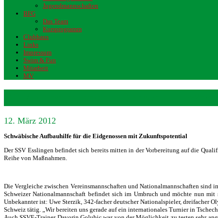
Jugendmannschaften
BFG
Das Team
Kursprogramm
Clubhaus
Links
Impressum
Swim & Fun
Mitarbeit
MV
SSVE testet gegen Schweiz – Weddi
12. März 2012
Schwäbische Aufbauhilfe für die Eidgenossen mit Zukunftspotential
Der SSV Esslingen befindet sich bereits mitten in der Vorbereitung auf die Qual
Reihe von Maßnahmen.
Die Vergleiche zwischen Vereinsmannschaften und Nationalmannschaften sind imme
Schweizer Nationalmannschaft befindet sich im Umbruch und möchte nun mit so
Unbekannter ist: Uwe Sterzik, 342-facher deutscher Nationalspieler, dreifacher 
Schweiz tätig. „Wir bereiten uns gerade auf ein internationales Turnier in Tsche
Auch SSVE-Trainer Davorin Golubic war von der Möglichkeit zu testen sehr anget