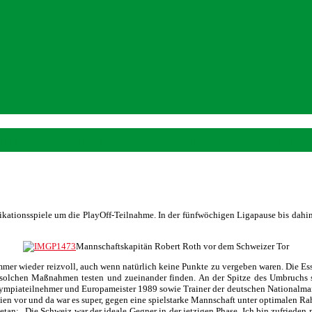
ng Gegner in der Quali – Jetzt mi
ifikationsspiele um die PlayOff-Teilnahme. In der fünfwöchigen Ligapause bis dahi
Mannschaftskapitän Robert Roth vor dem Schweizer Tor
r wieder reizvoll, auch wenn natürlich keine Punkte zu vergeben waren. Die Essli
lchen Maßnahmen testen und zueinander finden. An der Spitze des Umbruchs ste
Olympiateilnehmer und Europameister 1989 sowie Trainer der deutschen Nationalman
chien vor und da war es super, gegen eine spielstarke Mannschaft unter optimalen 
an: „Die Schweiz war der ideale Gegner in der jetzigen Phase. Ich bin zufrieden 