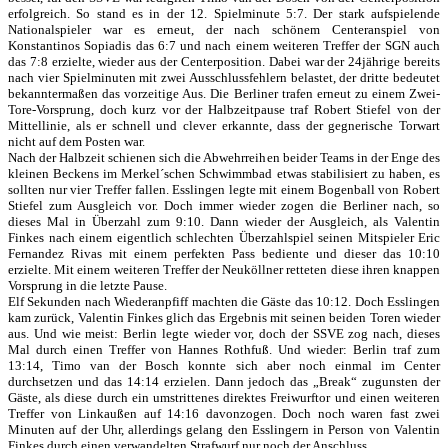
erfolgreich. So stand es in der 12. Spielminute 5:7. Der stark aufspielende
Nationalspieler war es erneut, der nach schönem Centeranspiel von
Konstantinos Sopiadis das 6:7 und nach einem weiteren Treffer der SGN auch
das 7:8 erzielte, wieder aus der Centerposition. Dabei war der 24jährige bereits
nach vier Spielminuten mit zwei Ausschlussfehlern belastet, der dritte bedeutet
bekanntermaßen das vorzeitige Aus. Die Berliner trafen erneut zu einem Zwei-
Tore-Vorsprung, doch kurz vor der Halbzeitpause traf Robert Stiefel von der
Mittellinie, als er schnell und clever erkannte, dass der gegnerische Torwart
nicht auf dem Posten war.
Nach der Halbzeit schienen sich die Abwehrreihen beider Teams in der Enge des
kleinen Beckens im Merkel´schen Schwimmbad etwas stabilisiert zu haben, es
sollten nur vier Treffer fallen. Esslingen legte mit einem Bogenball von Robert
Stiefel zum Ausgleich vor. Doch immer wieder zogen die Berliner nach, so
dieses Mal in Überzahl zum 9:10. Dann wieder der Ausgleich, als Valentin
Finkes nach einem eigentlich schlechten Überzahlspiel seinen Mitspieler Eric
Fernandez Rivas mit einem perfekten Pass bediente und dieser das 10:10
erzielte. Mit einem weiteren Treffer der Neuköllner retteten diese ihren knappen
Vorsprung in die letzte Pause.
Elf Sekunden nach Wiederanpfiff machten die Gäste das 10:12. Doch Esslingen
kam zurück, Valentin Finkes glich das Ergebnis mit seinen beiden Toren wieder
aus. Und wie meist: Berlin legte wieder vor, doch der SSVE zog nach, dieses
Mal durch einen Treffer von Hannes Rothfuß. Und wieder: Berlin traf zum
13:14, Timo van der Bosch konnte sich aber noch einmal im Center
durchsetzen und das 14:14 erzielen. Dann jedoch das „Break“ zugunsten der
Gäste, als diese durch ein umstrittenes direktes Freiwurftor und einen weiteren
Treffer von Linkaußen auf 14:16 davonzogen. Doch noch waren fast zwei
Minuten auf der Uhr, allerdings gelang den Esslingern in Person von Valentin
Finkes durch einen verwandelten Strafwurf nur noch der Anschluss.