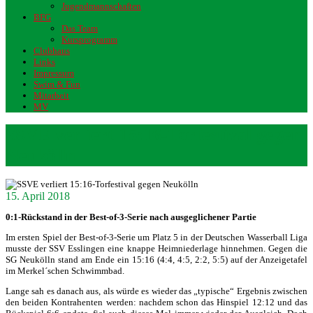
Jugendmannschaften
BFG
Das Team
Kursprogramm
Clubhaus
Links
Impressum
Swim & Fun
Mitarbeit
MV
SSVE verliert 15:16-Torfestival gegen
Neukölln
15. April 2018
0:1-Rückstand in der Best-of-3-Serie nach ausgeglichener Partie
Im ersten Spiel der Best-of-3-Serie um Platz 5 in der Deutschen Wasserball Liga
musste der SSV Esslingen eine knappe Heimniederlage hinnehmen. Gegen die
SG Neukölln stand am Ende ein 15:16 (4:4, 4:5, 2:2, 5:5) auf der Anzeigetafel
im Merkel´schen Schwimmbad.
Lange sah es danach aus, als würde es wieder das „typische“ Ergebnis zwischen
den beiden Kontrahenten werden: nachdem schon das Hinspiel 12:12 und das