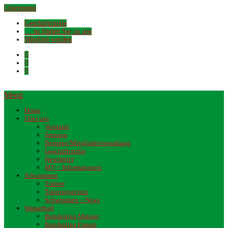
Untermenü
Geschäftsstelle
… so finden Sie zu uns
Mitglied werden
Menü
Home
Über uns
Vorstand
Satzung
Beiträge/Mitgliederverwaltung
Geschäftsstelle
Newsletter
MV – Informationen
Schwimmen
Trainer
Trainingszeiten
Schwimmen – News
Wasserball
Bundesliga Männer
Bundesliga Frauen