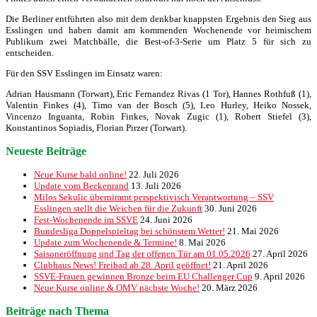
Die Berliner entführten also mit dem denkbar knappsten Ergebnis den Sieg aus
Esslingen und haben damit am kommenden Wochenende vor heimischem
Publikum zwei Matchbälle, die Best-of-3-Serie um Platz 5 für sich zu
entscheiden.
Für den SSV Esslingen im Einsatz waren:
Adrian Hausmann (Torwart), Eric Fernandez Rivas (1 Tor), Hannes Rothfuß (1),
Valentin Finkes (4), Timo van der Bosch (5), Leo Hurley, Heiko Nossek,
Vincenzo Inguanta, Robin Finkes, Novak Zugic (1), Robert Stiefel (3),
Konstantinos Sopiadis, Florian Pirzer (Torwart).
Neueste Beiträge
Neue Kurse bald online!
22. Juli 2026
Update vom Beckenrand
13. Juli 2026
Milos Sekulic übernimmt perspektivisch Verantwortung – SSV
Esslingen stellt die Weichen für die Zukunft
30. Juni 2026
Fest-Wochenende im SSVE
24. Juni 2026
Bundesliga Doppelspieltag bei schönstem Wetter!
21. Mai 2026
Update zum Wochenende & Termine!
8. Mai 2026
Saisoneröffnung und Tag der offenen Tür am 01.05.2026
27. April 2026
Clubhaus News! Freibad ab 28. April geöffnet!
21. April 2026
SSVE-Frauen gewinnen Bronze beim EU Challenger Cup
9. April 2026
Neue Kurse online & OMV nächste Woche!
20. März 2026
Beiträge nach Thema