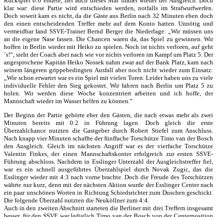
Rückspiel 6:6 endete, fiel auch dieses Mal immer wieder der Ausgleich. Doch
klar war: diese Partie wird entschieden werden, notfalls im Strafwurfwerfen.
Doch soweit kam es nicht, da die Gäste aus Berlin nach 32 Minuten eben doch
den einen entscheidenden Treffer mehr auf dem Konto hatten. Unnötig und
vermeidbar fand SSVE-Trainer Bernd Berger die Niederlage: „Wir müssen uns
an die eigene Nase fassen. Die Chancen waren da, das Spiel zu gewinnen. Wir
hoffen in Berlin wieder mit Heiko zu spielen. Noch ist nichts verloren, auf geht
´s!“, sieht der Coach aber nach wie vor nichts verloren im Kampf um Platz 5. Der
angesprochene Kapitän Heiko Nossek nahm zwar auf der Bank Platz, kam nach
seinem längeren grippebedingten Ausfall aber noch nicht wieder zum Einsatz:
„Wie schon erwartet war es ein Spiel mit vielen Toren. Leider haben uns zu viele
individuelle Fehler den Sieg gekostet. Wir fahren nach Berlin um Platz 5 zu
holen. Wir werden diese Woche konzentriert arbeiten und ich hoffe, der
Mannschaft wieder im Wasser helfen zu können.“
Der Beginn der Partie gehörte eher den Gästen, die nach etwas mehr als zwei
Minuten bereits mit 0:2 in Führung lagen. Doch gleich die erste
Überzahlchance nutzten die Gastgeber durch Robert Stiefel zum Anschluss.
Nach knapp vier Minuten schaffte der fünffache Torschütze Timo van der Bosch
den Ausgleich. Gleich im nächsten Angriff war es der vierfache Torschütze
Valentin Finkes, der einen Mannschaftskonter erfolgreich zur ersten SSVE-
Führung abschloss. Nachdem in Esslinger Unterzahl der Ausgleichstreffer fiel,
war es ein schnell ausgeführtes Überzahlspiel durch Novak Zugic, das die
Esslinger wieder mit 4:3 nach vorne brachte. Doch die Freude des Torschützen
währte nur kurz, denn mit der nächsten Aktion wurde der Esslinger Center nach
ein paar unschönen Worten in Richtung Schiedsrichter zum Duschen geschickt.
Die folgende Überzahl nutzten die Neuköllner zum 4:4.
Auch in den zweiten Abschnitt starteten die Berliner mit drei Treffern insgesamt
besser, für den SSVE war lediglich Timo van der Bosch von der Centerposition