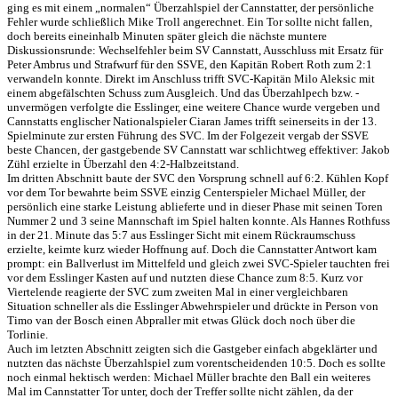
ging es mit einem „normalen“ Überzahlspiel der Cannstatter, der persönliche
Fehler wurde schließlich Mike Troll angerechnet. Ein Tor sollte nicht fallen,
doch bereits eineinhalb Minuten später gleich die nächste muntere
Diskussionsrunde: Wechselfehler beim SV Cannstatt, Ausschluss mit Ersatz für
Peter Ambrus und Strafwurf für den SSVE, den Kapitän Robert Roth zum 2:1
verwandeln konnte. Direkt im Anschluss trifft SVC-Kapitän Milo Aleksic mit
einem abgefälschten Schuss zum Ausgleich. Und das Überzahlpech bzw. -
unvermögen verfolgte die Esslinger, eine weitere Chance wurde vergeben und
Cannstatts englischer Nationalspieler Ciaran James trifft seinerseits in der 13.
Spielminute zur ersten Führung des SVC. Im der Folgezeit vergab der SSVE
beste Chancen, der gastgebende SV Cannstatt war schlichtweg effektiver: Jakob
Zühl erzielte in Überzahl den 4:2-Halbzeitstand.
Im dritten Abschnitt baute der SVC den Vorsprung schnell auf 6:2. Kühlen Kopf
vor dem Tor bewahrte beim SSVE einzig Centerspieler Michael Müller, der
persönlich eine starke Leistung ablieferte und in dieser Phase mit seinen Toren
Nummer 2 und 3 seine Mannschaft im Spiel halten konnte. Als Hannes Rothfuss
in der 21. Minute das 5:7 aus Esslinger Sicht mit einem Rückraumschuss
erzielte, keimte kurz wieder Hoffnung auf. Doch die Cannstatter Antwort kam
prompt: ein Ballverlust im Mittelfeld und gleich zwei SVC-Spieler tauchten frei
vor dem Esslinger Kasten auf und nutzten diese Chance zum 8:5. Kurz vor
Viertelende reagierte der SVC zum zweiten Mal in einer vergleichbaren
Situation schneller als die Esslinger Abwehrspieler und drückte in Person von
Timo van der Bosch einen Abpraller mit etwas Glück doch noch über die
Torlinie.
Auch im letzten Abschnitt zeigten sich die Gastgeber einfach abgeklärter und
nutzten das nächste Überzahlspiel zum vorentscheidenden 10:5. Doch es sollte
noch einmal hektisch werden: Michael Müller brachte den Ball ein weiteres
Mal im Cannstatter Tor unter, doch der Treffer sollte nicht zählen, da der