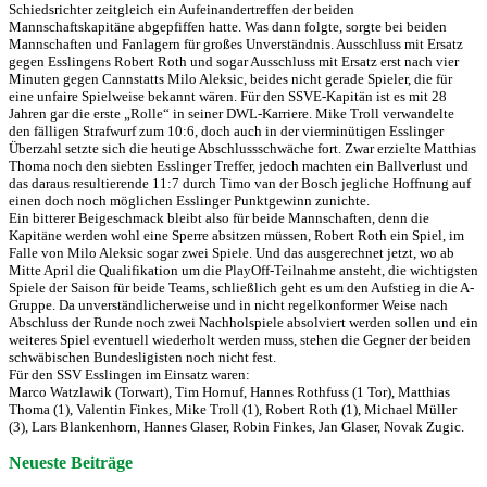
Schiedsrichter zeitgleich ein Aufeinandertreffen der beiden
Mannschaftskapitäne abgepfiffen hatte. Was dann folgte, sorgte bei beiden
Mannschaften und Fanlagern für großes Unverständnis. Ausschluss mit Ersatz
gegen Esslingens Robert Roth und sogar Ausschluss mit Ersatz erst nach vier
Minuten gegen Cannstatts Milo Aleksic, beides nicht gerade Spieler, die für
eine unfaire Spielweise bekannt wären. Für den SSVE-Kapitän ist es mit 28
Jahren gar die erste „Rolle“ in seiner DWL-Karriere. Mike Troll verwandelte
den fälligen Strafwurf zum 10:6, doch auch in der vierminütigen Esslinger
Überzahl setzte sich die heutige Abschlussschwäche fort. Zwar erzielte Matthias
Thoma noch den siebten Esslinger Treffer, jedoch machten ein Ballverlust und
das daraus resultierende 11:7 durch Timo van der Bosch jegliche Hoffnung auf
einen doch noch möglichen Esslinger Punktgewinn zunichte.
Ein bitterer Beigeschmack bleibt also für beide Mannschaften, denn die
Kapitäne werden wohl eine Sperre absitzen müssen, Robert Roth ein Spiel, im
Falle von Milo Aleksic sogar zwei Spiele. Und das ausgerechnet jetzt, wo ab
Mitte April die Qualifikation um die PlayOff-Teilnahme ansteht, die wichtigsten
Spiele der Saison für beide Teams, schließlich geht es um den Aufstieg in die A-
Gruppe. Da unverständlicherweise und in nicht regelkonformer Weise nach
Abschluss der Runde noch zwei Nachholspiele absolviert werden sollen und ein
weiteres Spiel eventuell wiederholt werden muss, stehen die Gegner der beiden
schwäbischen Bundesligisten noch nicht fest.
Für den SSV Esslingen im Einsatz waren:
Marco Watzlawik (Torwart), Tim Hornuf, Hannes Rothfuss (1 Tor), Matthias
Thoma (1), Valentin Finkes, Mike Troll (1), Robert Roth (1), Michael Müller
(3), Lars Blankenhorn, Hannes Glaser, Robin Finkes, Jan Glaser, Novak Zugic.
Neueste Beiträge