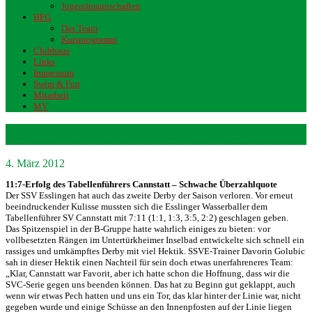
Jugendmannschaften
BFG
Das Team
Kursprogramm
Clubhaus
Links
Impressum
Swim & Fun
Mitarbeit
MV
SSVE verliert hektisches Derby
4. März 2012
11:7-Erfolg des Tabellenführers Cannstatt – Schwache Überzahlquote
Der SSV Esslingen hat auch das zweite Derby der Saison verloren. Vor erneut
beeindruckender Kulisse mussten sich die Esslinger Wasserballer dem
Tabellenführer SV Cannstatt mit 7:11 (1:1, 1:3, 3:5, 2:2) geschlagen geben.
Das Spitzenspiel in der B-Gruppe hatte wahrlich einiges zu bieten: vor
vollbesetzten Rängen im Untertürkheimer Inselbad entwickelte sich schnell ein
rassiges und umkämpftes Derby mit viel Hektik. SSVE-Trainer Davorin Golubic
sah in dieser Hektik einen Nachteil für sein doch etwas unerfahreneres Team:
„Klar, Cannstatt war Favorit, aber ich hatte schon die Hoffnung, dass wir die
SVC-Serie gegen uns beenden können. Das hat zu Beginn gut geklappt, auch
wenn wir etwas Pech hatten und uns ein Tor, das klar hinter der Linie war, nicht
gegeben wurde und einige Schüsse an den Innenpfosten auf der Linie liegen