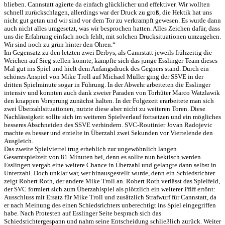
blieben. Cannstatt agierte da einfach glücklicher und effektiver. Wir wollten
schnell zurückschlagen, allerdings war der Druck zu groß, die Hektik hat uns
nicht gut getan und wir sind vor dem Tor zu verkrampft gewesen. Es wurde dann
auch nicht alles umgesetzt, was wir besprochen hatten. Alles Zeichen dafür, dass
uns die Erfahrung einfach noch fehlt, mit solchen Drucksituationen umzugehen.
Wir sind noch zu grün hinter den Ohren.“
Im Gegensatz zu den letzten zwei Derbys, als Cannstatt jeweils frühzeitig die
Weichen auf Sieg stellen konnte, kämpfte sich das junge Esslinger Team dieses
Mal gut ins Spiel und hielt dem Anfangsdruck des Gegners stand. Durch ein
schönes Anspiel von Mike Troll auf Michael Müller ging der SSVE in der
dritten Spielminute sogar in Führung. In der Abwehr arbeiteten die Esslinger
intensiv und konnten auch dank zweier Paraden von Torhüter Marco Watzlawik
den knappen Vorsprung zunächst halten. In der Folgezeit erarbeitete man sich
zwei Überzahlsituationen, nutzte diese aber nicht zu weiteren Toren. Diese
Nachlässigkeit sollte sich im weiteren Spielverlauf fortsetzen und ein mögliches
besseres Abschneiden des SSVE verhindern. SVC-Routinier Jovan Radojevic
machte es besser und erzielte in Überzahl zwei Sekunden vor Viertelende den
Ausgleich.
Das zweite Spielviertel trug erheblich zur ungewöhnlich langen
Gesamtspielzeit von 81 Minuten bei, denn es sollte nun hektisch werden.
Esslingen vergab eine weitere Chance in Überzahl und gelangte dann selbst in
Unterzahl. Doch unklar war, wer hinausgestellt wurde, denn ein Schiedsrichter
zeigt Robert Roth, der andere Mike Troll an. Robert Roth verlässt das Spielfeld,
der SVC formiert sich zum Überzahlspiel als plötzlich ein weiterer Pfiff ertönt:
Ausschluss mit Ersatz für Mike Troll und zusätzlich Strafwurf für Cannstatt, da
er nach Meinung des einen Schiedsrichters unberechtigt ins Spiel eingegriffen
habe. Nach Protesten auf Esslinger Seite besprach sich das
Schiedsrichtergespann und nahm seine Entscheidung schließlich zurück. Weiter