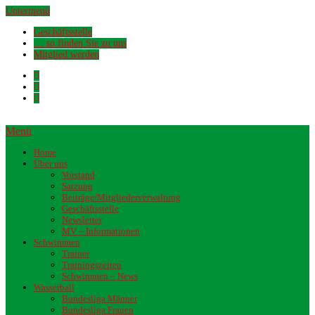
Untermenü
Geschäftsstelle
… so finden Sie zu uns
Mitglied werden
Menü
Home
Über uns
Vorstand
Satzung
Beiträge/Mitgliederverwaltung
Geschäftsstelle
Newsletter
MV – Informationen
Schwimmen
Trainer
Trainingszeiten
Schwimmen – News
Wasserball
Bundesliga Männer
Bundesliga Frauen