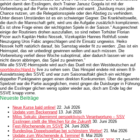
gehört damit den Esslingern, doch Trainer Janusz Gogola ist mit der
Vorbereitung auf die Partie nicht zufrieden und warnt: „Duisburg muss jede
Chance nutzen, um die Relegationsspiele oder den Abstieg zu verhindern.
Unter diesen Umständen ist es ein schwieriger Gegner. Die Krankheitswelle,
die durch die Mannschaft geht, wird uns die Aufgabe zusätzlich komplizieren.
Es ist ohne Frage eines der wichtigsten Spiele in der Saison.“ Ausgerechnet
einige der Routiniers drohen auszufallen, so sind neben Torhüter Florian
Pirzer auch Kapitän Heiko Nossek, Vizekapitän Hannes Rothfuß sowie
Neuzugang Uros Fabic angeschlagen und ihr Einsatz ungewiss. Heiko
Nossek hofft natürlich darauf, bis Samstag wieder fit zu werden: „Das ist ein
Heimspiel, das wir unbedingt gewinnen wollen und auch müssen. Die
Vorbereitung verlief diese Woche suboptimal, aber dadurch lassen wir uns
nicht davon abbringen, das Spiel zu gewinnen.“
Wie alle SSVE-Heimspiele wird auch das Duell mit den Westdeutschen auf
sportdeutschland.tv
live zu sehen sein. Das Hinspiel endete mit einem 8:9-
Auswärtssieg des SSVE und war zum Saisonauftakt gleich ein wichtiger
doppelter Punktgewinn gegen einen direkten Konkurrenten. Über die gesamte
Spielzeit war die Partie ausgeglichen, meist gingen die Duisburger in Führung
und die Esslinger glichen wenig später wieder aus, doch am Ende lag der
SSVE knapp vorne.
Neueste Beiträge
Neue Kurse bald online!
22. Juli 2026
Update vom Beckenrand
13. Juli 2026
Milos Sekulic übernimmt perspektivisch Verantwortung – SSV
Esslingen stellt die Weichen für die Zukunft
30. Juni 2026
Fest-Wochenende im SSVE
24. Juni 2026
Bundesliga Doppelspieltag bei schönstem Wetter!
21. Mai 2026
Update zum Wochenende & Termine!
8. Mai 2026