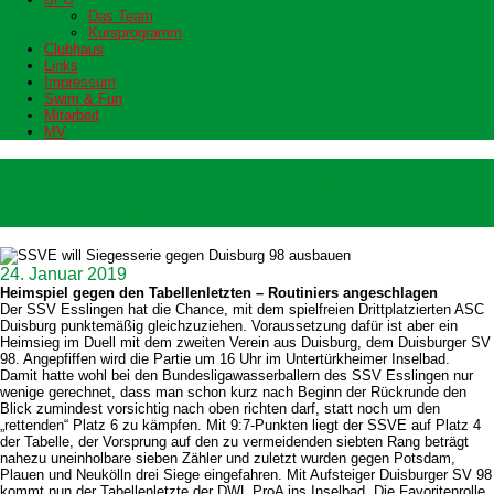
Das Team
Kursprogramm
Clubhaus
Links
Impressum
Swim & Fun
Mitarbeit
MV
SSVE will Siegesserie gegen Duisburg
98 ausbauen
24. Januar 2019
Heimspiel gegen den Tabellenletzten – Routiniers angeschlagen
Der SSV Esslingen hat die Chance, mit dem spielfreien Drittplatzierten ASC
Duisburg punktemäßig gleichzuziehen. Voraussetzung dafür ist aber ein
Heimsieg im Duell mit dem zweiten Verein aus Duisburg, dem Duisburger SV
98. Angepfiffen wird die Partie um 16 Uhr im Untertürkheimer Inselbad.
Damit hatte wohl bei den Bundesligawasserballern des SSV Esslingen nur
wenige gerechnet, dass man schon kurz nach Beginn der Rückrunde den
Blick zumindest vorsichtig nach oben richten darf, statt noch um den
„rettenden“ Platz 6 zu kämpfen. Mit 9:7-Punkten liegt der SSVE auf Platz 4
der Tabelle, der Vorsprung auf den zu vermeidenden siebten Rang beträgt
nahezu uneinholbare sieben Zähler und zuletzt wurden gegen Potsdam,
Plauen und Neukölln drei Siege eingefahren. Mit Aufsteiger Duisburger SV 98
kommt nun der Tabellenletzte der DWL ProA ins Inselbad. Die Favoritenrolle