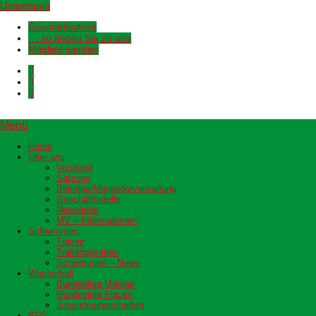
Untermenü
Geschäftsstelle
… so finden Sie zu uns
Mitglied werden
Menü
Home
Über uns
Vorstand
Satzung
Beiträge/Mitgliederverwaltung
Geschäftsstelle
Newsletter
MV – Informationen
Schwimmen
Trainer
Trainingszeiten
Schwimmen – News
Wasserball
Bundesliga Männer
Bundesliga Frauen
Jugendmannschaften
BFG