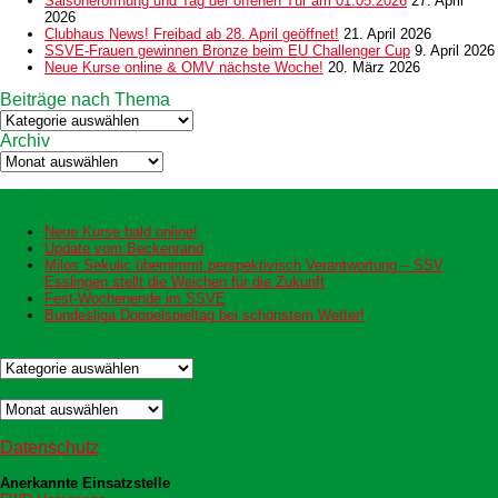
Saisoneröffnung und Tag der offenen Tür am 01.05.2026
27. April
2026
Clubhaus News! Freibad ab 28. April geöffnet!
21. April 2026
SSVE-Frauen gewinnen Bronze beim EU Challenger Cup
9. April 2026
Neue Kurse online & OMV nächste Woche!
20. März 2026
Beiträge nach Thema
Beiträge
nach
Archiv
Thema
Archiv
Neueste Beiträge
Neue Kurse bald online!
Update vom Beckenrand
Milos Sekulic übernimmt perspektivisch Verantwortung – SSV
Esslingen stellt die Weichen für die Zukunft
Fest-Wochenende im SSVE
Bundesliga Doppelspieltag bei schönstem Wetter!
Kategorien
Kategorien
Archiv
Archiv
Datenschutz
Datenschutz
Anerkannte Einsatzstelle