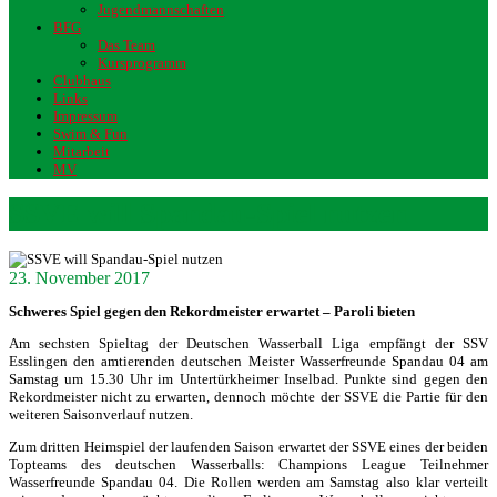
Jugendmannschaften
BFG
Das Team
Kursprogramm
Clubhaus
Links
Impressum
Swim & Fun
Mitarbeit
MV
SSVE will Spandau-Spiel nutzen
23. November 2017
Schweres Spiel gegen den Rekordmeister erwartet – Paroli bieten
Am sechsten Spieltag der Deutschen Wasserball Liga empfängt der SSV
Esslingen den amtierenden deutschen Meister Wasserfreunde Spandau 04 am
Samstag um 15.30 Uhr im Untertürkheimer Inselbad. Punkte sind gegen den
Rekordmeister nicht zu erwarten, dennoch möchte der SSVE die Partie für den
weiteren Saisonverlauf nutzen.
Zum dritten Heimspiel der laufenden Saison erwartet der SSVE eines der beiden
Topteams des deutschen Wasserballs: Champions League Teilnehmer
Wasserfreunde Spandau 04. Die Rollen werden am Samstag also klar verteilt