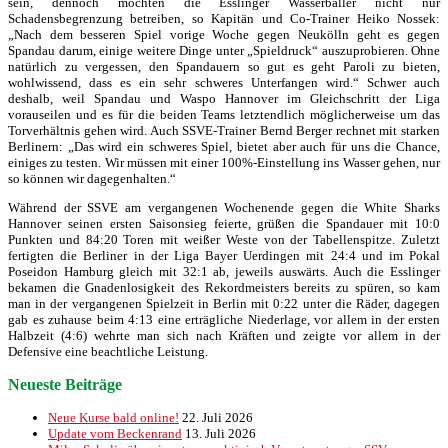
sein, dennoch möchten die Esslinger Wasserballer nicht nur
Schadensbegrenzung betreiben, so Kapitän und Co-Trainer Heiko Nossek:
„Nach dem besseren Spiel vorige Woche gegen Neukölln geht es gegen
Spandau darum, einige weitere Dinge unter „Spieldruck“ auszuprobieren. Ohne
natürlich zu vergessen, den Spandauern so gut es geht Paroli zu bieten,
wohlwissend, dass es ein sehr schweres Unterfangen wird.“ Schwer auch
deshalb, weil Spandau und Waspo Hannover im Gleichschritt der Liga
vorauseilen und es für die beiden Teams letztendlich möglicherweise um das
Torverhältnis gehen wird. Auch SSVE-Trainer Bernd Berger rechnet mit starken
Berlinern: „Das wird ein schweres Spiel, bietet aber auch für uns die Chance,
einiges zu testen. Wir müssen mit einer 100%-Einstellung ins Wasser gehen, nur
so können wir dagegenhalten.“
Während der SSVE am vergangenen Wochenende gegen die White Sharks
Hannover seinen ersten Saisonsieg feierte, grüßen die Spandauer mit 10:0
Punkten und 84:20 Toren mit weißer Weste von der Tabellenspitze. Zuletzt
fertigten die Berliner in der Liga Bayer Uerdingen mit 24:4 und im Pokal
Poseidon Hamburg gleich mit 32:1 ab, jeweils auswärts. Auch die Esslinger
bekamen die Gnadenlosigkeit des Rekordmeisters bereits zu spüren, so kam
man in der vergangenen Spielzeit in Berlin mit 0:22 unter die Räder, dagegen
gab es zuhause beim 4:13 eine erträgliche Niederlage, vor allem in der ersten
Halbzeit (4:6) wehrte man sich nach Kräften und zeigte vor allem in der
Defensive eine beachtliche Leistung.
Neueste Beiträge
Neue Kurse bald online!
22. Juli 2026
Update vom Beckenrand
13. Juli 2026