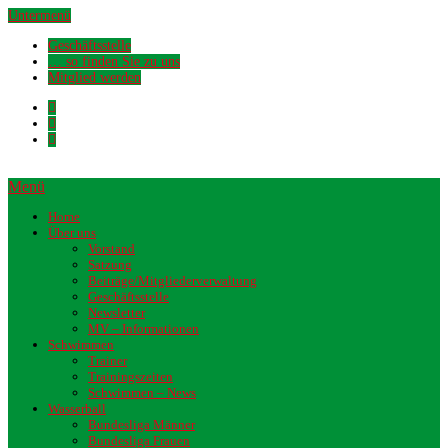
Untermenü
Geschäftsstelle
… so finden Sie zu uns
Mitglied werden
Menü
Home
Über uns
Vorstand
Satzung
Beiträge/Mitgliederverwaltung
Geschäftsstelle
Newsletter
MV – Informationen
Schwimmen
Trainer
Trainingszeiten
Schwimmen – News
Wasserball
Bundesliga Männer
Bundesliga Frauen