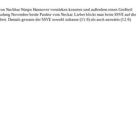
fis von Nachbar Waspo Hannover verstärken konnten und außerdem einen Großteil
s Anfang November beide Punkte vom Neckar. Lieber blickt man beim SSVE auf die
elten. Damals gewann der SSVE sowohl zuhause (11:6) als auch auswärts (12:6)