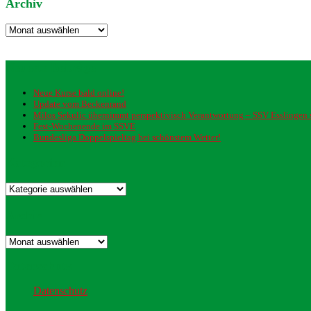
Archiv
Archiv
Neueste Beiträge
Neue Kurse bald online!
Update vom Beckenrand
Milos Sekulic übernimmt perspektivisch Verantwortung – SSV Esslingen st
Fest-Wochenende im SSVE
Bundesliga Doppelspieltag bei schönstem Wetter!
Kategorien
Kategorien
Archiv
Archiv
Datenschutz
Datenschutz