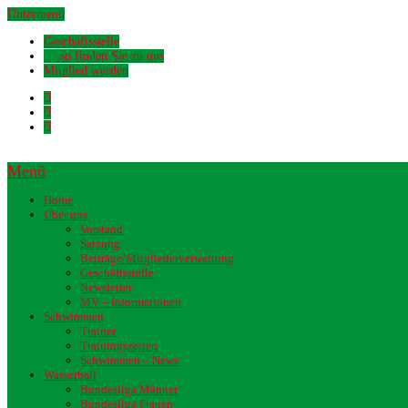
Untermenü
Geschäftsstelle
… so finden Sie zu uns
Mitglied werden
Menü
Home
Über uns
Vorstand
Satzung
Beiträge/Mitgliederverwaltung
Geschäftsstelle
Newsletter
MV – Informationen
Schwimmen
Trainer
Trainingszeiten
Schwimmen – News
Wasserball
Bundesliga Männer
Bundesliga Frauen