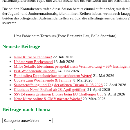
Nationalspieler Boris Tepic und Zoran Bozic, die bis Mittwoch mit der National
Die beiden Kontrahenten trafen diese Saison bereits einmal aufeinander, mit de
der Jugend- und Juniorennationalspieler in ihren Reihen haben: wenn auch knap
beiden davorliegenden Aufeinandertreffen zurück, die allerdings aus der Saison
souverän.
Uros Fabic beim Torschuss (Foto: Benjamin Lau, BeLa Sportfoto)
Neueste Beiträge
Neue Kurse bald online!
22. Juli 2026
Update vom Beckenrand
13. Juli 2026
Milos Sekulic übernimmt perspektivisch Verantwortung – SSV Esslingen st
Fest-Wochenende im SSVE
24. Juni 2026
Bundesliga Doppelspieltag bei schönstem Wetter!
21. Mai 2026
Update zum Wochenende & Termine!
8. Mai 2026
Saisoneröffnung und Tag der offenen Tür am 01.05.2026
27. April 2026
Clubhaus News! Freibad ab 28. April geöffnet!
21. April 2026
SSVE-Frauen gewinnen Bronze beim EU Challenger Cup
9. April 2026
Neue Kurse online & OMV nächste Woche!
20. März 2026
Beiträge nach Thema
Beiträge
nach
Thema