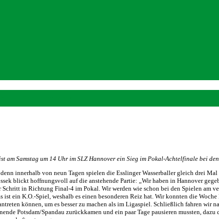
ch Hannover
st am Samstag um 14 Uhr im SLZ Hannover ein Sieg im Pokal-Achtelfinale bei den
denn innerhalb von neun Tagen spielen die Esslinger Wasserballer gleich drei Mal 
k blickt hoffnungsvoll auf die anstehende Partie: „Wir haben in Hannover gegebe
erer Schritt in Richtung Final-4 im Pokal. Wir werden wie schon bei den Spielen a
t ein K.O.-Spiel, weshalb es einen besonderen Reiz hat. Wir konnten die Woche lei
 antreten können, um es besser zu machen als im Ligaspiel. Schließlich fahren wir
ende Potsdam/Spandau zurückkamen und ein paar Tage pausieren mussten, dazu de