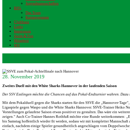
Jugendmannschaften
BFG
Das Team
Kursprogramm
Clubhaus
Links
Impressum
Swim & Fun
Mitarbeit
MV
SSVE zum Pokal-Achtelfinale na
28. November 2019
Zweites Duell mit den White Sharks Hannover in der laufenden Saison
Der SSV Esslingen möchte die Chancen auf das Pokal-Endturnier wahren. Dazu i
Mit dem Pokalduell gegen die Sharks starten für den SSVE die „Hannover-Tage“, 
Ligaspiele gegen Waspo und die White Sharks Hannover. SSVE-Trainer Heiko Nosse
Vorstellungen gelaufene Saison etwas positiver zu gestalten. Das wäre ein weit
zeigen.“ Auch Co-Trainer Hannes Rothfuß möchte eine Runde weiterkommen: „Es is
bis Samstag hoffentlich wieder fit werden, sodass wir mit kompletter Mannschaft
einfach, nachdem einige Spieler gesundheitlich angeschlagen vom Doppelwochen