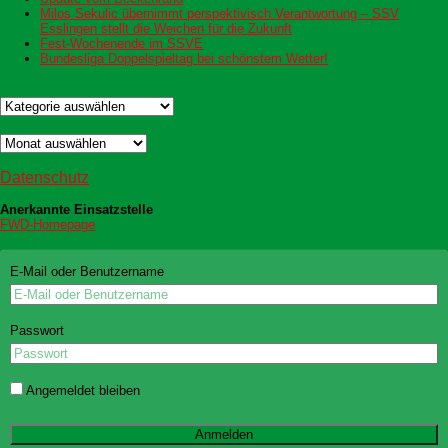
Milos Sekulic übernimmt perspektivisch Verantwortung – SSV
Esslingen stellt die Weichen für die Zukunft
Fest-Wochenende im SSVE
Bundesliga Doppelspieltag bei schönstem Wetter!
Kategorien
Kategorien
Archiv
Archiv
Datenschutz
Datenschutz
Anerkannte Einsatzstelle
FWD-Homepage
Login Redaktion
E-Mail oder Benutzername
Passwort
Angemeldet bleiben