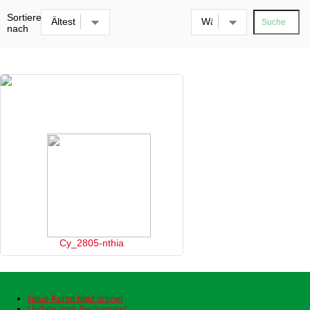
Sortieren
nach
Cy_2805-nthia
Neueste Beiträge
Neue Kurse bald online!
Update vom Beckenrand