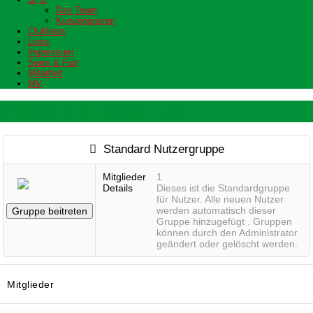
Das Team
Kursprogramm
Clubhaus
Links
Impressum
Swim & Fun
Mitarbeit
MV
Standard Nutzergruppe
Standard Nutzergruppe
Mitglieder
1
Details
Dieses ist die Standardgruppe
für Nutzer. Alle neuen Nutzer
werden automatisch dieser
Gruppe beitreten
Gruppe hinzugefügt . Gruppen
können durch den Administrator
geändert oder gelöscht werden.
Mitglieder