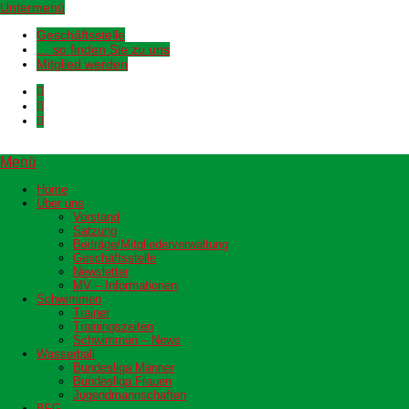
Untermenü
Geschäftsstelle
… so finden Sie zu uns
Mitglied werden
Menü
Home
Über uns
Vorstand
Satzung
Beiträge/Mitgliederverwaltung
Geschäftsstelle
Newsletter
MV – Informationen
Schwimmen
Trainer
Trainingszeiten
Schwimmen – News
Wasserball
Bundesliga Männer
Bundesliga Frauen
Jugendmannschaften
BFG