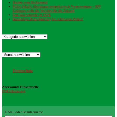
Update vom Beckenrand
Milos Sekulic übernimmt perspektivisch Verantwortung – SSV
Esslingen stellt die Weichen für die Zukunft
Fest-Wochenende im SSVE
Bundesliga Doppelspieltag bei schönstem Wetter!
Kategorien
Kategorien
Archiv
Archiv
Datenschutz
Datenschutz
Anerkannte Einsatzstelle
FWD-Homepage
Login Redaktion
E-Mail oder Benutzername