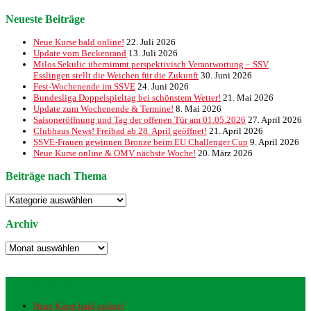
Neueste Beiträge
Neue Kurse bald online!
22. Juli 2026
Update vom Beckenrand
13. Juli 2026
Milos Sekulic übernimmt perspektivisch Verantwortung – SSV
Esslingen stellt die Weichen für die Zukunft
30. Juni 2026
Fest-Wochenende im SSVE
24. Juni 2026
Bundesliga Doppelspieltag bei schönstem Wetter!
21. Mai 2026
Update zum Wochenende & Termine!
8. Mai 2026
Saisoneröffnung und Tag der offenen Tür am 01.05.2026
27. April 2026
Clubhaus News! Freibad ab 28. April geöffnet!
21. April 2026
SSVE-Frauen gewinnen Bronze beim EU Challenger Cup
9. April 2026
Neue Kurse online & OMV nächste Woche!
20. März 2026
Beiträge nach Thema
Beiträge
nach
Thema
Archiv
Archiv
Neueste Beiträge
Neue Kurse bald online!