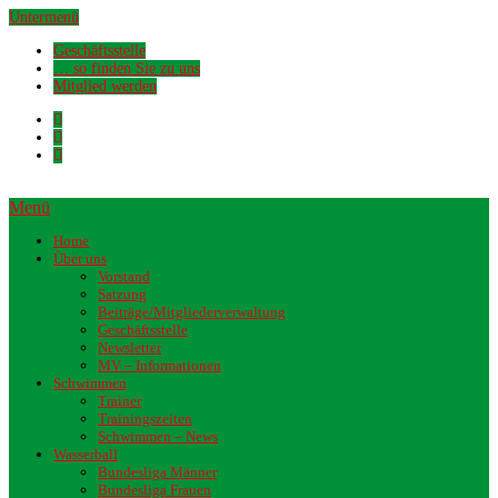
Untermenü
Geschäftsstelle
… so finden Sie zu uns
Mitglied werden
Menü
Home
Über uns
Vorstand
Satzung
Beiträge/Mitgliederverwaltung
Geschäftsstelle
Newsletter
MV – Informationen
Schwimmen
Trainer
Trainingszeiten
Schwimmen – News
Wasserball
Bundesliga Männer
Bundesliga Frauen