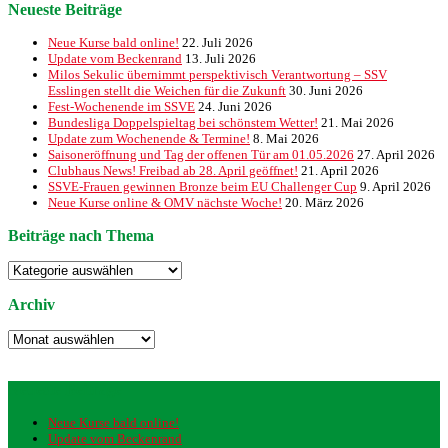
Neueste Beiträge
Neue Kurse bald online!
22. Juli 2026
Update vom Beckenrand
13. Juli 2026
Milos Sekulic übernimmt perspektivisch Verantwortung – SSV
Esslingen stellt die Weichen für die Zukunft
30. Juni 2026
Fest-Wochenende im SSVE
24. Juni 2026
Bundesliga Doppelspieltag bei schönstem Wetter!
21. Mai 2026
Update zum Wochenende & Termine!
8. Mai 2026
Saisoneröffnung und Tag der offenen Tür am 01.05.2026
27. April 2026
Clubhaus News! Freibad ab 28. April geöffnet!
21. April 2026
SSVE-Frauen gewinnen Bronze beim EU Challenger Cup
9. April 2026
Neue Kurse online & OMV nächste Woche!
20. März 2026
Beiträge nach Thema
Beiträge
nach
Thema
Archiv
Archiv
Neueste Beiträge
Neue Kurse bald online!
Update vom Beckenrand