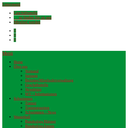
Untermenü
Geschäftsstelle
… so finden Sie zu uns
Mitglied werden
Menü
Home
Über uns
Vorstand
Satzung
Beiträge/Mitgliederverwaltung
Geschäftsstelle
Newsletter
MV – Informationen
Schwimmen
Trainer
Trainingszeiten
Schwimmen – News
Wasserball
Bundesliga Männer
Bundesliga Frauen