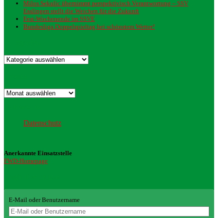
Milos Sekulic übernimmt perspektivisch Verantwortung – SSV
Esslingen stellt die Weichen für die Zukunft
Fest-Wochenende im SSVE
Bundesliga Doppelspieltag bei schönstem Wetter!
Kategorien
Kategorien
Archiv
Archiv
Datenschutz
Datenschutz
Anerkannte Einsatzstelle
FWD-Homepage
Login Redaktion
E-Mail oder Benutzername