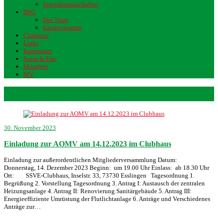
Jugendmannschaften
BFG
Das Team
Kursprogramm
Clubhaus
Links
Impressum
Swim & Fun
Mitarbeit
MV
AOMV2023
30. November 2023
Einladung zur AOMV am 14.12.2023 im Clubhaus
Einladung zur außerordentlichen Mitgliederversammlung Datum:
Donnerstag, 14. Dezember 2023 Beginn: um 19.00 Uhr Einlass: ab 18.30 Uhr
Ort: SSVE-Clubhaus, Inselstr. 33, 73730 Esslingen Tagesordnung 1.
Begrüßung 2. Vorstellung Tagesordnung 3. Antrag I: Austausch der zentralen
Heizungsanlage 4. Antrag II: Renovierung Sanitärgebäude 5. Antrag III:
Energieeffiziente Umrüstung der Flutlichtanlage 6. Anträge und Verschiedenes
Anträge zur…