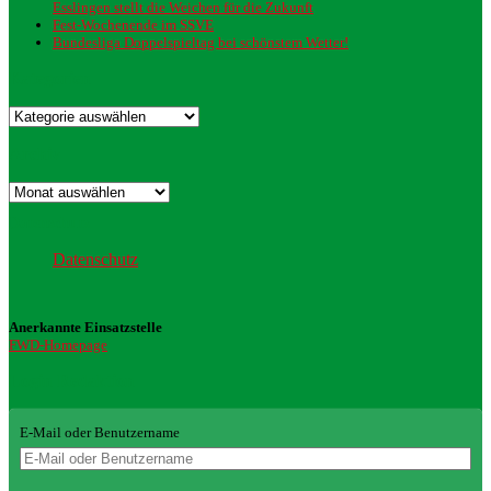
Esslingen stellt die Weichen für die Zukunft
Fest-Wochenende im SSVE
Bundesliga Doppelspieltag bei schönstem Wetter!
Kategorien
Kategorien
Archiv
Archiv
Datenschutz
Datenschutz
Anerkannte Einsatzstelle
FWD-Homepage
Login Redaktion
E-Mail oder Benutzername