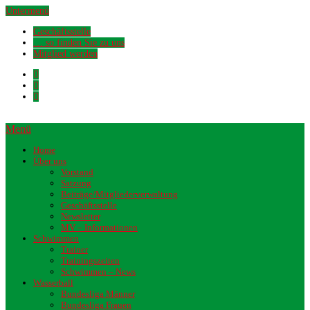
Untermenü
Geschäftsstelle
… so finden Sie zu uns
Mitglied werden
Menü
Home
Über uns
Vorstand
Satzung
Beiträge/Mitgliederverwaltung
Geschäftsstelle
Newsletter
MV – Informationen
Schwimmen
Trainer
Trainingszeiten
Schwimmen – News
Wasserball
Bundesliga Männer
Bundesliga Frauen