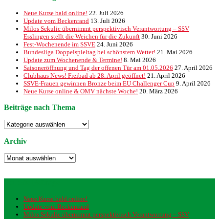
Neue Kurse bald online!
22. Juli 2026
Update vom Beckenrand
13. Juli 2026
Milos Sekulic übernimmt perspektivisch Verantwortung – SSV
Esslingen stellt die Weichen für die Zukunft
30. Juni 2026
Fest-Wochenende im SSVE
24. Juni 2026
Bundesliga Doppelspieltag bei schönstem Wetter!
21. Mai 2026
Update zum Wochenende & Termine!
8. Mai 2026
Saisoneröffnung und Tag der offenen Tür am 01.05.2026
27. April 2026
Clubhaus News! Freibad ab 28. April geöffnet!
21. April 2026
SSVE-Frauen gewinnen Bronze beim EU Challenger Cup
9. April 2026
Neue Kurse online & OMV nächste Woche!
20. März 2026
Beiträge nach Thema
Beiträge
nach
Thema
Archiv
Archiv
Neueste Beiträge
Neue Kurse bald online!
Update vom Beckenrand
Milos Sekulic übernimmt perspektivisch Verantwortung – SSV