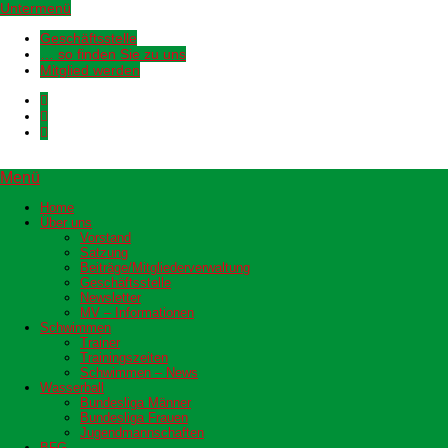
Untermenü
Geschäftsstelle
… so finden Sie zu uns
Mitglied werden
Menü
Home
Über uns
Vorstand
Satzung
Beiträge/Mitgliederverwaltung
Geschäftsstelle
Newsletter
MV – Informationen
Schwimmen
Trainer
Trainingszeiten
Schwimmen – News
Wasserball
Bundesliga Männer
Bundesliga Frauen
Jugendmannschaften
BFG