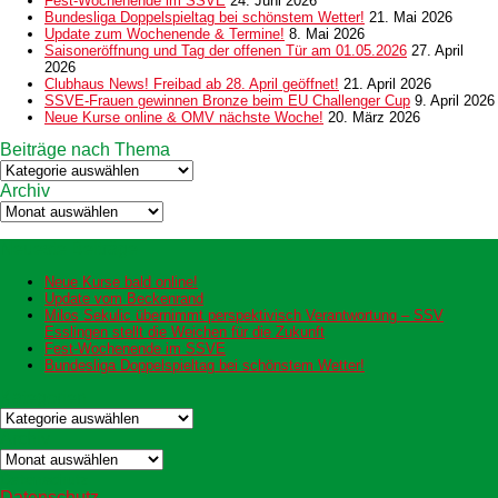
Fest-Wochenende im SSVE
24. Juni 2026
Bundesliga Doppelspieltag bei schönstem Wetter!
21. Mai 2026
Update zum Wochenende & Termine!
8. Mai 2026
Saisoneröffnung und Tag der offenen Tür am 01.05.2026
27. April
2026
Clubhaus News! Freibad ab 28. April geöffnet!
21. April 2026
SSVE-Frauen gewinnen Bronze beim EU Challenger Cup
9. April 2026
Neue Kurse online & OMV nächste Woche!
20. März 2026
Beiträge nach Thema
Beiträge
nach
Archiv
Thema
Archiv
Neueste Beiträge
Neue Kurse bald online!
Update vom Beckenrand
Milos Sekulic übernimmt perspektivisch Verantwortung – SSV
Esslingen stellt die Weichen für die Zukunft
Fest-Wochenende im SSVE
Bundesliga Doppelspieltag bei schönstem Wetter!
Kategorien
Kategorien
Archiv
Archiv
Datenschutz
Datenschutz