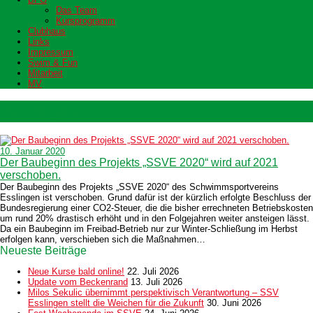
Das Team
Kursprogramm
Clubhaus
Links
Impressum
Swim & Fun
Mitarbeit
MV
Baubeginn
10. Januar 2020
Der Baubeginn des Projekts „SSVE 2020“ wird auf 2021
verschoben.
Der Baubeginn des Projekts „SSVE 2020“ des Schwimmsportvereins
Esslingen ist verschoben. Grund dafür ist der kürzlich erfolgte Beschluss der
Bundesregierung einer CO2-Steuer, die die bisher errechneten Betriebskosten
um rund 20% drastisch erhöht und in den Folgejahren weiter ansteigen lässt.
Da ein Baubeginn im Freibad-Betrieb nur zur Winter-Schließung im Herbst
erfolgen kann, verschieben sich die Maßnahmen…
Neueste Beiträge
Neue Kurse bald online!
22. Juli 2026
Update vom Beckenrand
13. Juli 2026
Milos Sekulic übernimmt perspektivisch Verantwortung – SSV
Esslingen stellt die Weichen für die Zukunft
30. Juni 2026