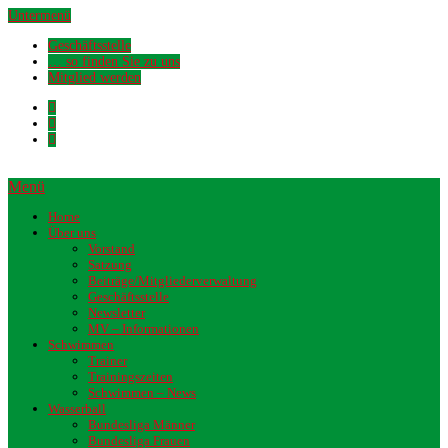
Untermenü
Geschäftsstelle
… so finden Sie zu uns
Mitglied werden
Menü
Home
Über uns
Vorstand
Satzung
Beiträge/Mitgliederverwaltung
Geschäftsstelle
Newsletter
MV – Informationen
Schwimmen
Trainer
Trainingszeiten
Schwimmen – News
Wasserball
Bundesliga Männer
Bundesliga Frauen