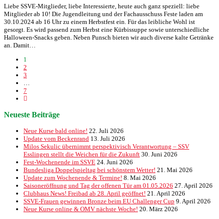
Liebe SSVE-Mitglieder, liebe Interessierte, heute auch ganz speziell: liebe
Mitglieder ab 10! Die Jugendleitung und der Fachausschuss Feste laden am
30.10.2024 ab 16 Uhr zu einem Herbstfest ein. Für das leibliche Wohl ist
gesorgt. Es wird passend zum Herbst eine Kürbissuppe sowie unterschiedliche
Halloween-Snacks geben. Neben Punsch bieten wir auch diverse kalte Getränke
an. Damit…
1
2
3
…
7
Neueste Beiträge
Neue Kurse bald online!
22. Juli 2026
Update vom Beckenrand
13. Juli 2026
Milos Sekulic übernimmt perspektivisch Verantwortung – SSV
Esslingen stellt die Weichen für die Zukunft
30. Juni 2026
Fest-Wochenende im SSVE
24. Juni 2026
Bundesliga Doppelspieltag bei schönstem Wetter!
21. Mai 2026
Update zum Wochenende & Termine!
8. Mai 2026
Saisoneröffnung und Tag der offenen Tür am 01.05.2026
27. April 2026
Clubhaus News! Freibad ab 28. April geöffnet!
21. April 2026
SSVE-Frauen gewinnen Bronze beim EU Challenger Cup
9. April 2026
Neue Kurse online & OMV nächste Woche!
20. März 2026