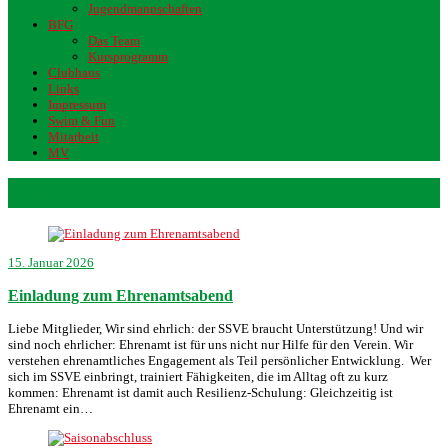
Jugendmannschaften
BFG
Das Team
Kursprogramm
Clubhaus
Links
Impressum
Swim & Fun
Mitarbeit
MV
Event
15. Januar 2026
Einladung zum Ehrenamtsabend
Liebe Mitglieder, Wir sind ehrlich: der SSVE braucht Unterstützung! Und wir
sind noch ehrlicher: Ehrenamt ist für uns nicht nur Hilfe für den Verein. Wir
verstehen ehrenamtliches Engagement als Teil persönlicher Entwicklung. Wer
sich im SSVE einbringt, trainiert Fähigkeiten, die im Alltag oft zu kurz
kommen: Ehrenamt ist damit auch Resilienz-Schulung: Gleichzeitig ist
Ehrenamt ein…