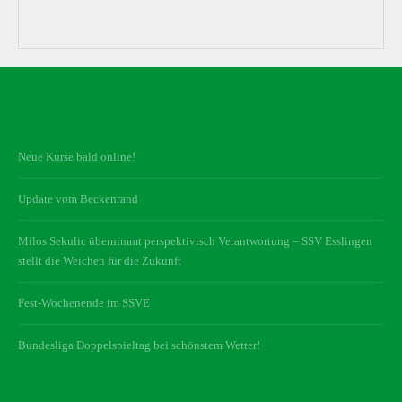
Neueste Beiträge
Neue Kurse bald online!
Update vom Beckenrand
Milos Sekulic übernimmt perspektivisch Verantwortung – SSV Esslingen
stellt die Weichen für die Zukunft
Fest-Wochenende im SSVE
Bundesliga Doppelspieltag bei schönstem Wetter!
Kategorien