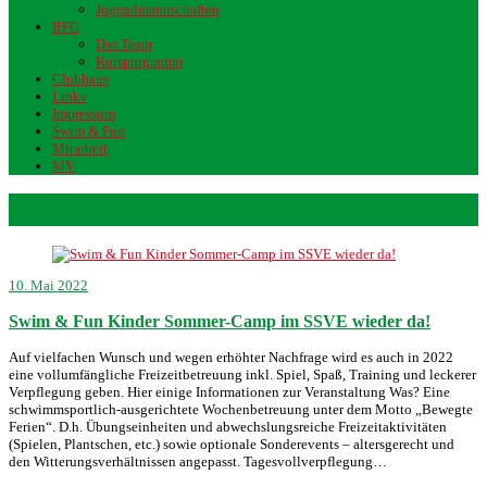
Jugendmannschaften
BFG
Das Team
Kursprogramm
Clubhaus
Links
Impressum
Swim & Fun
Mitarbeit
MV
Kids
10. Mai 2022
Swim & Fun Kinder Sommer-Camp im SSVE wieder da!
Auf vielfachen Wunsch und wegen erhöhter Nachfrage wird es auch in 2022
eine vollumfängliche Freizeitbetreuung inkl. Spiel, Spaß, Training und leckerer
Verpflegung geben. Hier einige Informationen zur Veranstaltung Was? Eine
schwimmsportlich-ausgerichtete Wochenbetreuung unter dem Motto „Bewegte
Ferien“. D.h. Übungseinheiten und abwechslungsreiche Freizeitaktivitäten
(Spielen, Plantschen, etc.) sowie optionale Sonderevents – altersgerecht und
den Witterungsverhältnissen angepasst. Tagesvollverpflegung…