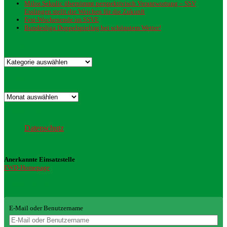
Milos Sekulic übernimmt perspektivisch Verantwortung – SSV
Esslingen stellt die Weichen für die Zukunft
Fest-Wochenende im SSVE
Bundesliga Doppelspieltag bei schönstem Wetter!
Kategorien
Kategorien
Archiv
Archiv
Datenschutz
Datenschutz
Anerkannte Einsatzstelle
FWD-Homepage
Login Redaktion
E-Mail oder Benutzername