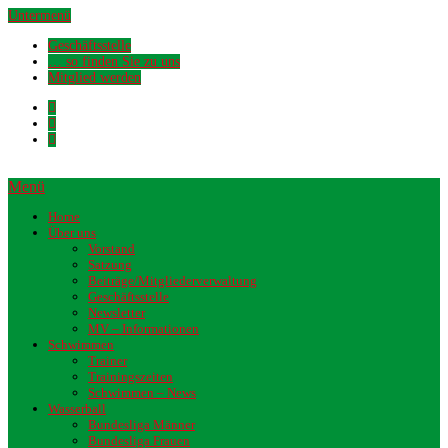
Untermenü
Geschäftsstelle
… so finden Sie zu uns
Mitglied werden
Menü
Home
Über uns
Vorstand
Satzung
Beiträge/Mitgliederverwaltung
Geschäftsstelle
Newsletter
MV – Informationen
Schwimmen
Trainer
Trainingszeiten
Schwimmen – News
Wasserball
Bundesliga Männer
Bundesliga Frauen