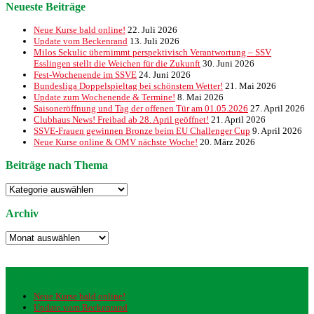
Neueste Beiträge
Neue Kurse bald online!
22. Juli 2026
Update vom Beckenrand
13. Juli 2026
Milos Sekulic übernimmt perspektivisch Verantwortung – SSV
Esslingen stellt die Weichen für die Zukunft
30. Juni 2026
Fest-Wochenende im SSVE
24. Juni 2026
Bundesliga Doppelspieltag bei schönstem Wetter!
21. Mai 2026
Update zum Wochenende & Termine!
8. Mai 2026
Saisoneröffnung und Tag der offenen Tür am 01.05.2026
27. April 2026
Clubhaus News! Freibad ab 28. April geöffnet!
21. April 2026
SSVE-Frauen gewinnen Bronze beim EU Challenger Cup
9. April 2026
Neue Kurse online & OMV nächste Woche!
20. März 2026
Beiträge nach Thema
Beiträge
nach
Thema
Archiv
Archiv
Neueste Beiträge
Neue Kurse bald online!
Update vom Beckenrand