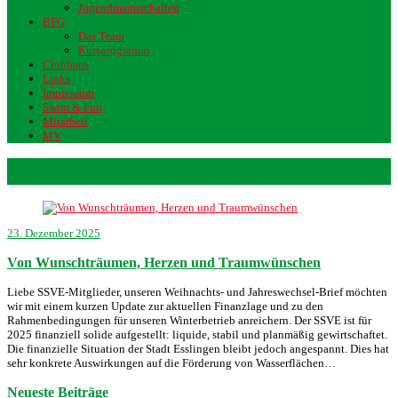
Jugendmannschaften
BFG
Das Team
Kursprogramm
Clubhaus
Links
Impressum
Swim & Fun
Mitarbeit
MV
knappe Kassen
23. Dezember 2025
Von Wunschträumen, Herzen und Traumwünschen
Liebe SSVE-Mitglieder, unseren Weihnachts- und Jahreswechsel-Brief möchten
wir mit einem kurzen Update zur aktuellen Finanzlage und zu den
Rahmenbedingungen für unseren Winterbetrieb anreichern. Der SSVE ist für
2025 finanziell solide aufgestellt: liquide, stabil und planmäßig gewirtschaftet.
Die finanzielle Situation der Stadt Esslingen bleibt jedoch angespannt. Dies hat
sehr konkrete Auswirkungen auf die Förderung von Wasserflächen…
Neueste Beiträge