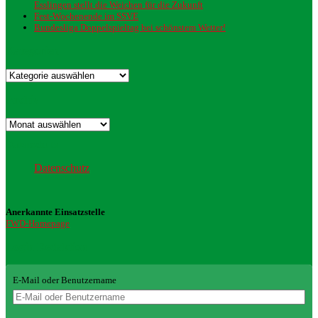
Esslingen stellt die Weichen für die Zukunft
Fest-Wochenende im SSVE
Bundesliga Doppelspieltag bei schönstem Wetter!
Kategorien
Kategorien
Archiv
Archiv
Datenschutz
Datenschutz
Anerkannte Einsatzstelle
FWD-Homepage
Login Redaktion
E-Mail oder Benutzername