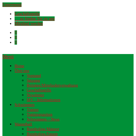
Untermenü
Geschäftsstelle
… so finden Sie zu uns
Mitglied werden
Menü
Home
Über uns
Vorstand
Satzung
Beiträge/Mitgliederverwaltung
Geschäftsstelle
Newsletter
MV – Informationen
Schwimmen
Trainer
Trainingszeiten
Schwimmen – News
Wasserball
Bundesliga Männer
Bundesliga Frauen