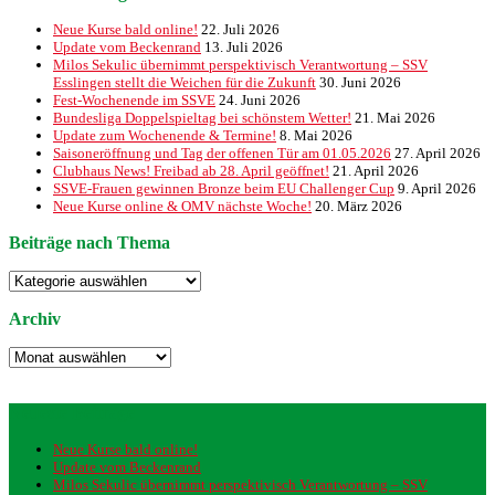
Neue Kurse bald online!
22. Juli 2026
Update vom Beckenrand
13. Juli 2026
Milos Sekulic übernimmt perspektivisch Verantwortung – SSV
Esslingen stellt die Weichen für die Zukunft
30. Juni 2026
Fest-Wochenende im SSVE
24. Juni 2026
Bundesliga Doppelspieltag bei schönstem Wetter!
21. Mai 2026
Update zum Wochenende & Termine!
8. Mai 2026
Saisoneröffnung und Tag der offenen Tür am 01.05.2026
27. April 2026
Clubhaus News! Freibad ab 28. April geöffnet!
21. April 2026
SSVE-Frauen gewinnen Bronze beim EU Challenger Cup
9. April 2026
Neue Kurse online & OMV nächste Woche!
20. März 2026
Beiträge nach Thema
Beiträge
nach
Thema
Archiv
Archiv
Neueste Beiträge
Neue Kurse bald online!
Update vom Beckenrand
Milos Sekulic übernimmt perspektivisch Verantwortung – SSV