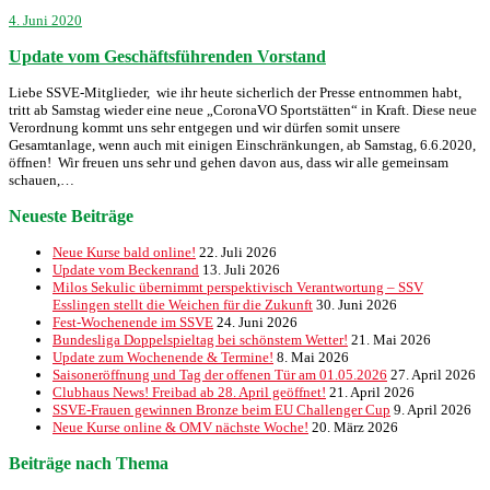
4. Juni 2020
Update vom Geschäftsführenden Vorstand
Liebe SSVE-Mitglieder, wie ihr heute sicherlich der Presse entnommen habt,
tritt ab Samstag wieder eine neue „CoronaVO Sportstätten“ in Kraft. Diese neue
Verordnung kommt uns sehr entgegen und wir dürfen somit unsere
Gesamtanlage, wenn auch mit einigen Einschränkungen, ab Samstag, 6.6.2020,
öffnen! Wir freuen uns sehr und gehen davon aus, dass wir alle gemeinsam
schauen,…
Neueste Beiträge
Neue Kurse bald online!
22. Juli 2026
Update vom Beckenrand
13. Juli 2026
Milos Sekulic übernimmt perspektivisch Verantwortung – SSV
Esslingen stellt die Weichen für die Zukunft
30. Juni 2026
Fest-Wochenende im SSVE
24. Juni 2026
Bundesliga Doppelspieltag bei schönstem Wetter!
21. Mai 2026
Update zum Wochenende & Termine!
8. Mai 2026
Saisoneröffnung und Tag der offenen Tür am 01.05.2026
27. April 2026
Clubhaus News! Freibad ab 28. April geöffnet!
21. April 2026
SSVE-Frauen gewinnen Bronze beim EU Challenger Cup
9. April 2026
Neue Kurse online & OMV nächste Woche!
20. März 2026
Beiträge nach Thema