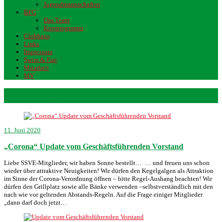
Jugendmannschaften
BFG
Das Team
Kursprogramm
Clubhaus
Links
Impressum
Swim & Fun
Mitarbeit
MV
Liegewiese
11. Juni 2020
„Corona“ Update vom Geschäftsführenden Vorstand
Liebe SSVE-Mitglieder, wir haben Sonne bestellt… … und freuen uns schon
wieder über attraktive Neuigkeiten! Wir dürfen den Kegelgalgen als Attraktion
im Sinne der Corona-Verordnung öffnen – bitte Regel-Aushang beachten! Wir
dürfen den Grillplatz sowie alle Bänke verwenden –selbstverständlich mit den
nach wie vor geltenden Abstands-Regeln. Auf die Frage einiger Mitglieder
„dann darf doch jetzt…