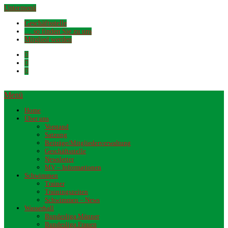
Untermenü
Geschäftsstelle
… so finden Sie zu uns
Mitglied werden
Menü
Home
Über uns
Vorstand
Satzung
Beiträge/Mitgliederverwaltung
Geschäftsstelle
Newsletter
MV – Informationen
Schwimmen
Trainer
Trainingszeiten
Schwimmen – News
Wasserball
Bundesliga Männer
Bundesliga Frauen