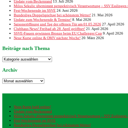
Update vom Beckenrand
13. Juli 2026
Milos Sekulic übernimmt perspektivisch Verantwortung – SSV Esslingen st
Fest-Wochenende im SSVE
24. Juni 2026
Bundesliga Doppelspieltag bei schönstem Wetter!
21. Mai 2026
Update zum Wochenende & Termine!
8. Mai 2026
Saisoneröffnung und Tag der offenen Tür am 01.05.2026
27. April 2026
Clubhaus News! Freibad ab 28. April geöffnet!
21. April 2026
SSVE-Frauen gewinnen Bronze beim EU Challenger Cup
9. April 2026
Neue Kurse online & OMV nächste Woche!
20. März 2026
Beiträge nach Thema
Beiträge
nach
Thema
Archiv
Archiv
Neueste Beiträge
Neue Kurse bald online!
Update vom Beckenrand
Milos Sekulic übernimmt perspektivisch Verantwortung – SSV Esslingen st
Fest-Wochenende im SSVE
Bundesliga Doppelspieltag bei schönstem Wetter!