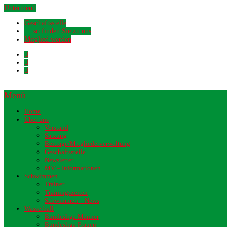
Untermenü
Geschäftsstelle
… so finden Sie zu uns
Mitglied werden
Menü
Home
Über uns
Vorstand
Satzung
Beiträge/Mitgliederverwaltung
Geschäftsstelle
Newsletter
MV – Informationen
Schwimmen
Trainer
Trainingszeiten
Schwimmen – News
Wasserball
Bundesliga Männer
Bundesliga Frauen