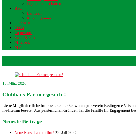
Jugendmannschaften
BFG
Das Team
Kursprogramm
Clubhaus
Links
Impressum
Swim & Fun
Mitarbeit
MV
Partner gesucht!
10. März 2026
Clubhaus-Partner gesucht!
Liebe Mitglieder, liebe Interessierte, der Schwimmsportverein Esslingen e.V. ist
mediterran besetzt. Aus persönlichen Gründen hat die Familie ihr Engagement b
Neueste Beiträge
Neue Kurse bald online!
22. Juli 2026