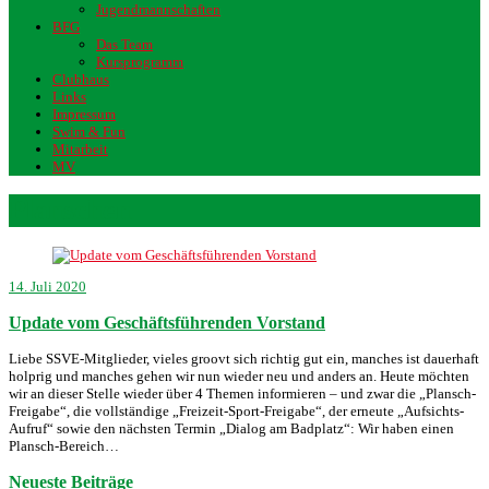
Jugendmannschaften
BFG
Das Team
Kursprogramm
Clubhaus
Links
Impressum
Swim & Fun
Mitarbeit
MV
Planschen
14. Juli 2020
Update vom Geschäftsführenden Vorstand
Liebe SSVE-Mitglieder, vieles groovt sich richtig gut ein, manches ist dauerhaft
holprig und manches gehen wir nun wieder neu und anders an. Heute möchten
wir an dieser Stelle wieder über 4 Themen informieren – und zwar die „Plansch-
Freigabe“, die vollständige „Freizeit-Sport-Freigabe“, der erneute „Aufsichts-
Aufruf“ sowie den nächsten Termin „Dialog am Badplatz“: Wir haben einen
Plansch-Bereich…
Neueste Beiträge