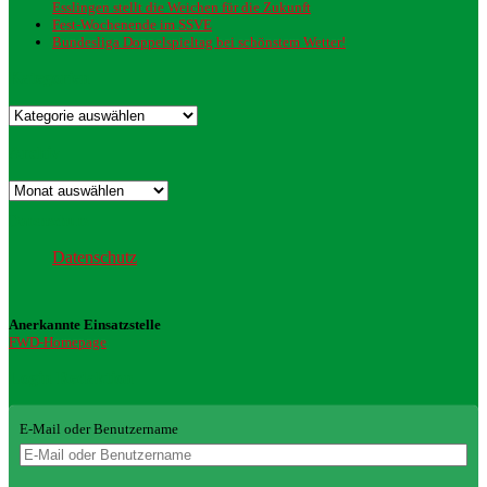
Esslingen stellt die Weichen für die Zukunft
Fest-Wochenende im SSVE
Bundesliga Doppelspieltag bei schönstem Wetter!
Kategorien
Kategorien
Archiv
Archiv
Datenschutz
Datenschutz
Anerkannte Einsatzstelle
FWD-Homepage
Login Redaktion
E-Mail oder Benutzername