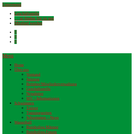
Untermenü
Geschäftsstelle
… so finden Sie zu uns
Mitglied werden
Menü
Home
Über uns
Vorstand
Satzung
Beiträge/Mitgliederverwaltung
Geschäftsstelle
Newsletter
MV – Informationen
Schwimmen
Trainer
Trainingszeiten
Schwimmen – News
Wasserball
Bundesliga Männer
Bundesliga Frauen