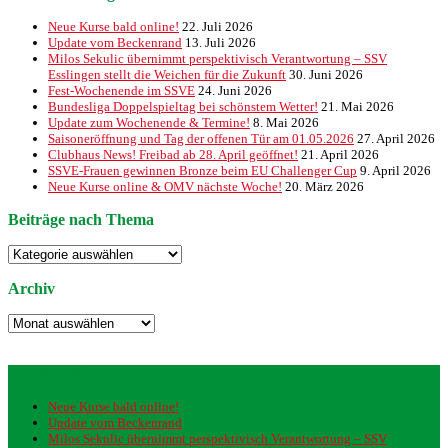
Neue Kurse bald online!
22. Juli 2026
Update vom Beckenrand
13. Juli 2026
Milos Sekulic übernimmt perspektivisch Verantwortung – SSV
Esslingen stellt die Weichen für die Zukunft
30. Juni 2026
Fest-Wochenende im SSVE
24. Juni 2026
Bundesliga Doppelspieltag bei schönstem Wetter!
21. Mai 2026
Update zum Wochenende & Termine!
8. Mai 2026
Saisoneröffnung und Tag der offenen Tür am 01.05.2026
27. April 2026
Clubhaus News! Freibad ab 28. April geöffnet!
21. April 2026
SSVE-Frauen gewinnen Bronze beim EU Challenger Cup
9. April 2026
Neue Kurse online & OMV nächste Woche!
20. März 2026
Beiträge nach Thema
Beiträge
nach
Thema
Archiv
Archiv
Neueste Beiträge
Neue Kurse bald online!
Update vom Beckenrand
Milos Sekulic übernimmt perspektivisch Verantwortung – SSV