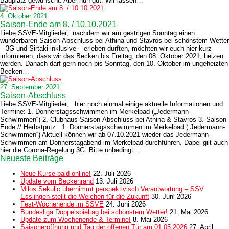
Badplatz gewünscht. Aber nun gut. Wir lassen…
4. Oktober 2021
Saison-Ende am 8. / 10.10.2021
Liebe SSVE-Mitglieder, nachdem wir am gestrigen Sonntag einen
wunderbaren Saison-Abschluss bei Athina und Stavros bei schönstem Wetter
– 3G und Sirtaki inklusive – erleben durften, möchten wir euch hier kurz
informieren, dass wir das Becken bis Freitag, den 08. Oktober 2021, heizen
werden. Danach darf gern noch bis Sonntag, den 10. Oktober im ungeheizten
Becken…
27. September 2021
Saison-Abschluss
Liebe SSVE-Mitglieder, hier noch einmal einige aktuelle Informationen und
Termine: 1. Donnerstagsschwimmen im Merkelbad („Jedermann-
Schwimmen“) 2. Clubhaus Saison-Abschluss bei Athina & Stavros 3. Saison-
Ende // Herbstputz 1. Donnerstagsschwimmen im Merkelbad („Jedermann-
Schwimmen“) Aktuell können wir ab 07.10.2021 wieder das Jedermann-
Schwimmen am Donnerstagabend im Merkelbad durchführen. Dabei gilt auch
hier die Corona-Regelung 3G. Bitte unbedingt…
Neueste Beiträge
Neue Kurse bald online!
22. Juli 2026
Update vom Beckenrand
13. Juli 2026
Milos Sekulic übernimmt perspektivisch Verantwortung – SSV
Esslingen stellt die Weichen für die Zukunft
30. Juni 2026
Fest-Wochenende im SSVE
24. Juni 2026
Bundesliga Doppelspieltag bei schönstem Wetter!
21. Mai 2026
Update zum Wochenende & Termine!
8. Mai 2026
Saisoneröffnung und Tag der offenen Tür am 01.05.2026
27. April