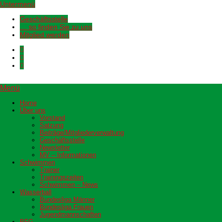
Untermenü
Geschäftsstelle
… so finden Sie zu uns
Mitglied werden
Menü
Home
Über uns
Vorstand
Satzung
Beiträge/Mitgliederverwaltung
Geschäftsstelle
Newsletter
MV – Informationen
Schwimmen
Trainer
Trainingszeiten
Schwimmen – News
Wasserball
Bundesliga Männer
Bundesliga Frauen
Jugendmannschaften
BFG