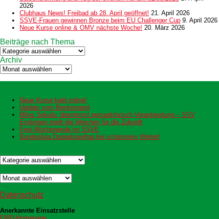
2026
Clubhaus News! Freibad ab 28. April geöffnet!
21. April 2026
SSVE-Frauen gewinnen Bronze beim EU Challenger Cup
9. April 2026
Neue Kurse online & OMV nächste Woche!
20. März 2026
Beiträge nach Thema
Beiträge
nach
Archiv
Thema
Archiv
Neueste Beiträge
Neue Kurse bald online!
Update vom Beckenrand
Milos Sekulic übernimmt perspektivisch Verantwortung – SSV
Esslingen stellt die Weichen für die Zukunft
Fest-Wochenende im SSVE
Bundesliga Doppelspieltag bei schönstem Wetter!
Kategorien
Kategorien
Archiv
Archiv
Datenschutz
Datenschutz
Anerkannte Einsatzstelle
FWD-Homepage