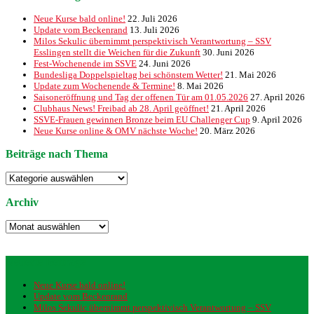
Neue Kurse bald online!
22. Juli 2026
Update vom Beckenrand
13. Juli 2026
Milos Sekulic übernimmt perspektivisch Verantwortung – SSV
Esslingen stellt die Weichen für die Zukunft
30. Juni 2026
Fest-Wochenende im SSVE
24. Juni 2026
Bundesliga Doppelspieltag bei schönstem Wetter!
21. Mai 2026
Update zum Wochenende & Termine!
8. Mai 2026
Saisoneröffnung und Tag der offenen Tür am 01.05.2026
27. April 2026
Clubhaus News! Freibad ab 28. April geöffnet!
21. April 2026
SSVE-Frauen gewinnen Bronze beim EU Challenger Cup
9. April 2026
Neue Kurse online & OMV nächste Woche!
20. März 2026
Beiträge nach Thema
Beiträge
nach
Thema
Archiv
Archiv
Neueste Beiträge
Neue Kurse bald online!
Update vom Beckenrand
Milos Sekulic übernimmt perspektivisch Verantwortung – SSV