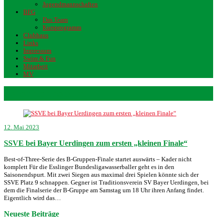
Jugendmannschaften
BFG
Das Team
Kursprogramm
Clubhaus
Links
Impressum
Swim & Fun
Mitarbeit
MV
Saisonendspurt
12. Mai 2023
SSVE bei Bayer Uerdingen zum ersten „kleinen Finale“
Best-of-Three-Serie des B-Gruppen-Finale startet auswärts – Kader nicht
komplett Für die Esslinger Bundesligawasserballer geht es in den
Saisonendspurt. Mit zwei Siegen aus maximal drei Spielen könnte sich der
SSVE Platz 9 schnappen. Gegner ist Traditionsverein SV Bayer Uerdingen, bei
dem die Finalserie der B-Gruppe am Samstag um 18 Uhr ihren Anfang findet.
Eigentlich wird das…
Neueste Beiträge