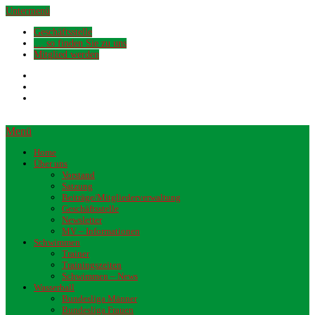
Untermenü
Geschäftsstelle
… so finden Sie zu uns
Mitglied werden
Menü
Home
Über uns
Vorstand
Satzung
Beiträge/Mitgliederverwaltung
Geschäftsstelle
Newsletter
MV – Informationen
Schwimmen
Trainer
Trainingszeiten
Schwimmen – News
Wasserball
Bundesliga Männer
Bundesliga Frauen