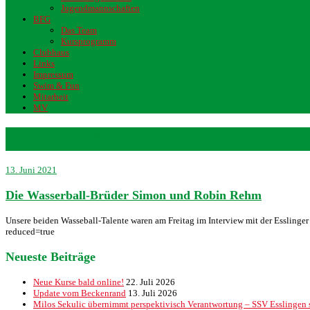
Jugendmannschaften
BFG
Das Team
Kursprogramm
Clubhaus
Links
Impressum
Swim & Fun
Mitarbeit
MV
Simon Rehm
13. Juni 2021
Die Wasserball-Brüder Simon und Robin Rehm
Unsere beiden Wasseball-Talente waren am Freitag im Interview mit der Esslinge
reduced=true
Neueste Beiträge
Neue Kurse bald online!
22. Juli 2026
Update vom Beckenrand
13. Juli 2026
Milos Sekulic übernimmt perspektivisch Verantwortung – SSV Esslingen st