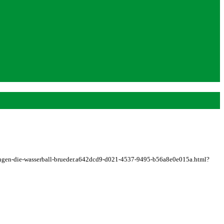
esslingen-die-wasserball-brueder.a642dcd9-d021-4537-9495-b56a8e0e015a.html?