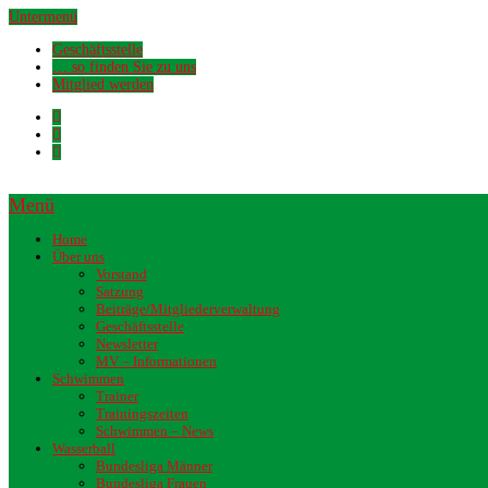
Untermenü
Geschäftsstelle
… so finden Sie zu uns
Mitglied werden
Menü
Home
Über uns
Vorstand
Satzung
Beiträge/Mitgliederverwaltung
Geschäftsstelle
Newsletter
MV – Informationen
Schwimmen
Trainer
Trainingszeiten
Schwimmen – News
Wasserball
Bundesliga Männer
Bundesliga Frauen