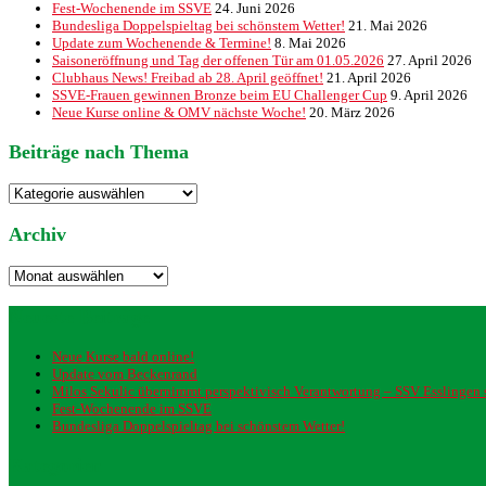
Fest-Wochenende im SSVE
24. Juni 2026
Bundesliga Doppelspieltag bei schönstem Wetter!
21. Mai 2026
Update zum Wochenende & Termine!
8. Mai 2026
Saisoneröffnung und Tag der offenen Tür am 01.05.2026
27. April 2026
Clubhaus News! Freibad ab 28. April geöffnet!
21. April 2026
SSVE-Frauen gewinnen Bronze beim EU Challenger Cup
9. April 2026
Neue Kurse online & OMV nächste Woche!
20. März 2026
Beiträge nach Thema
Beiträge
nach
Thema
Archiv
Archiv
Neueste Beiträge
Neue Kurse bald online!
Update vom Beckenrand
Milos Sekulic übernimmt perspektivisch Verantwortung – SSV Esslingen st
Fest-Wochenende im SSVE
Bundesliga Doppelspieltag bei schönstem Wetter!
Kategorien