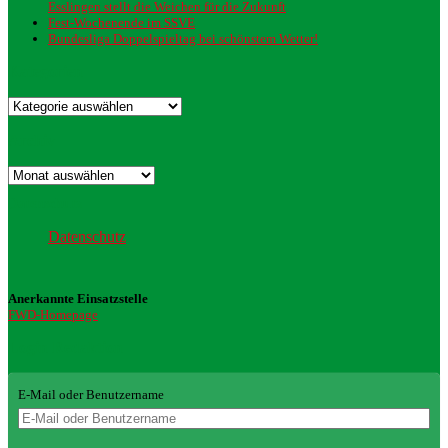
Esslingen stellt die Weichen für die Zukunft
Fest-Wochenende im SSVE
Bundesliga Doppelspieltag bei schönstem Wetter!
Kategorien
Kategorien
Archiv
Archiv
Datenschutz
Datenschutz
Anerkannte Einsatzstelle
FWD-Homepage
Login Redaktion
E-Mail oder Benutzername