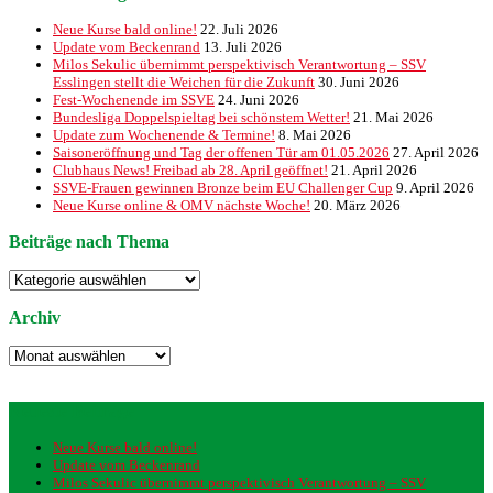
Neue Kurse bald online!
22. Juli 2026
Update vom Beckenrand
13. Juli 2026
Milos Sekulic übernimmt perspektivisch Verantwortung – SSV
Esslingen stellt die Weichen für die Zukunft
30. Juni 2026
Fest-Wochenende im SSVE
24. Juni 2026
Bundesliga Doppelspieltag bei schönstem Wetter!
21. Mai 2026
Update zum Wochenende & Termine!
8. Mai 2026
Saisoneröffnung und Tag der offenen Tür am 01.05.2026
27. April 2026
Clubhaus News! Freibad ab 28. April geöffnet!
21. April 2026
SSVE-Frauen gewinnen Bronze beim EU Challenger Cup
9. April 2026
Neue Kurse online & OMV nächste Woche!
20. März 2026
Beiträge nach Thema
Beiträge
nach
Thema
Archiv
Archiv
Neueste Beiträge
Neue Kurse bald online!
Update vom Beckenrand
Milos Sekulic übernimmt perspektivisch Verantwortung – SSV