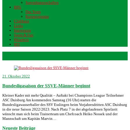
Jugendmannschaften
BFG
Das Team
Kursprogramm
Clubhaus
Links
Impressum
Swim & Fun
Mitarbeit
MV
Spielplan
21. Oktober 2022
Bundesligasaison der SSVE-Männer beginnt
Kleiner Kader mit mehr Qualität – Auftakt bei Champions League Teilnehmer
ASC Duisburg Am kommenden Samstag (16 Uhr) starten die
Bundesligawasserballer des SSV Esslingen beim Vorjahresdritten ASC Duisburg
in die neue Saison 2022/2023. Nach Platz 7 in der abgelaufenen Spielzeit
wünscht man sich beim Trainerteam um Chefcoach Heiko Nossek und der
Mannschaft um Kapitän Marvin…
Neueste Beiträge