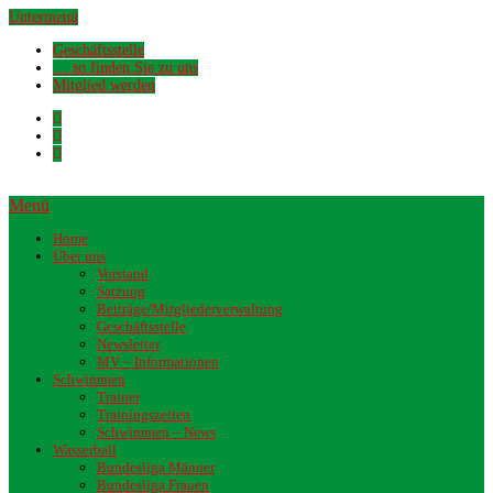
Untermenü
Geschäftsstelle
… so finden Sie zu uns
Mitglied werden
Menü
Home
Über uns
Vorstand
Satzung
Beiträge/Mitgliederverwaltung
Geschäftsstelle
Newsletter
MV – Informationen
Schwimmen
Trainer
Trainingszeiten
Schwimmen – News
Wasserball
Bundesliga Männer
Bundesliga Frauen