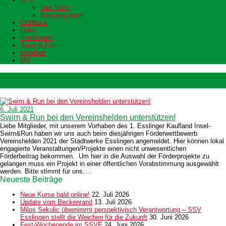
Das Team
Kursprogramm
Clubhaus
Links
Impressum
Swim & Fun
Mitarbeit
MV
Vereinshelden
6. Juli 2021
Swim & Run bei den Vereinshelden unterstützen!
Liebe Mitglieder, mit unserem Vorhaben des 1. Esslinger Kaufland Insel-
Swim&Run haben wir uns auch beim diesjährigen Förderwettbewerb
Vereinshelden 2021 der Stadtwerke Esslingen angemeldet. Hier können lokal
engagierte Veranstaltungen/Projekte einen nicht unwesentlichen
Förderbeitrag bekommen. Um hier in die Auswahl der Förderprojekte zu
gelangen muss ein Projekt in einer öffentlichen Vorabstimmung ausgewählt
werden. Bitte stimmt für uns….
Neueste Beiträge
Neue Kurse bald online!
22. Juli 2026
Update vom Beckenrand
13. Juli 2026
Milos Sekulic übernimmt perspektivisch Verantwortung – SSV
Esslingen stellt die Weichen für die Zukunft
30. Juni 2026
Fest-Wochenende im SSVE
24. Juni 2026