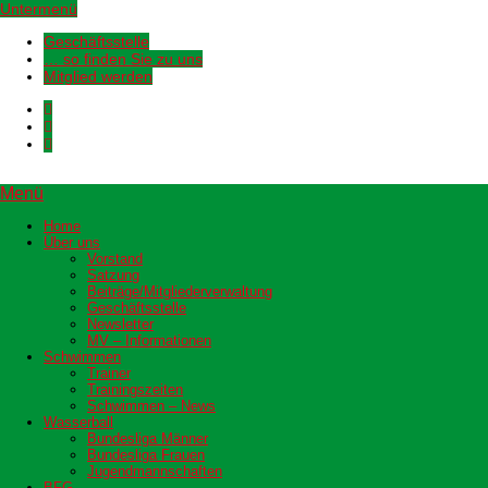
Untermenü
Geschäftsstelle
… so finden Sie zu uns
Mitglied werden
Menü
Home
Über uns
Vorstand
Satzung
Beiträge/Mitgliederverwaltung
Geschäftsstelle
Newsletter
MV – Informationen
Schwimmen
Trainer
Trainingszeiten
Schwimmen – News
Wasserball
Bundesliga Männer
Bundesliga Frauen
Jugendmannschaften
BFG