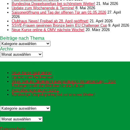
Bundesliga Doppelspieltag bei schönstem Wetter!
21. Mai 2026
Update zum Wochenende & Termine!
8. Mai 2026
Saisoneröffnung und Tag der offenen Tür am 01.05.2026
27. April
2026
Clubhaus News! Freibad ab 28. April geöffnet!
21. April 2026
SSVE-Frauen gewinnen Bronze beim EU Challenger Cup
9. April 2026
Neue Kurse online & OMV nächste Woche!
20. März 2026
Beiträge nach Thema
Beiträge
nach
Archiv
Thema
Archiv
Neueste Beiträge
Neue Kurse bald online!
Update vom Beckenrand
Milos Sekulic übernimmt perspektivisch Verantwortung – SSV
Esslingen stellt die Weichen für die Zukunft
Fest-Wochenende im SSVE
Bundesliga Doppelspieltag bei schönstem Wetter!
Kategorien
Kategorien
Archiv
Archiv
Datenschutz
Datenschutz