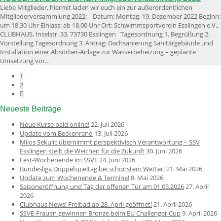
Liebe Mitglieder, hiermit laden wir euch ein zur außerordentlichen
Mitgliederversammlung 2022: Datum: Montag, 19. Dezember 2022 Beginn:
um 18.30 Uhr Einlass: ab 18.00 Uhr Ort: Schwimmsportverein Esslingen e.V.,
CLUBHAUS, Inselstr. 33, 73730 Esslingen Tagesordnung 1. Begrüßung 2.
Vorstellung Tagesordnung 3. Antrag: Dachsanierung Sanitärgebäude und
Installation einer Absorber-Anlage zur Wasserbeheizung – geplante
Umsetzung vor…
1
2
Neueste Beiträge
Neue Kurse bald online!
22. Juli 2026
Update vom Beckenrand
13. Juli 2026
Milos Sekulic übernimmt perspektivisch Verantwortung – SSV
Esslingen stellt die Weichen für die Zukunft
30. Juni 2026
Fest-Wochenende im SSVE
24. Juni 2026
Bundesliga Doppelspieltag bei schönstem Wetter!
21. Mai 2026
Update zum Wochenende & Termine!
8. Mai 2026
Saisoneröffnung und Tag der offenen Tür am 01.05.2026
27. April
2026
Clubhaus News! Freibad ab 28. April geöffnet!
21. April 2026
SSVE-Frauen gewinnen Bronze beim EU Challenger Cup
9. April 2026