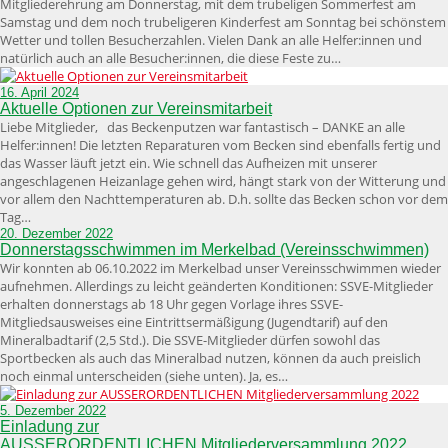
Mitgliederehrung am Donnerstag, mit dem trubeligen Sommerfest am
Samstag und dem noch trubeligeren Kinderfest am Sonntag bei schönstem
Wetter und tollen Besucherzahlen. Vielen Dank an alle Helfer:innen und
natürlich auch an alle Besucher:innen, die diese Feste zu…
16. April 2024
Aktuelle Optionen zur Vereinsmitarbeit
Liebe Mitglieder, das Beckenputzen war fantastisch – DANKE an alle
Helfer:innen! Die letzten Reparaturen vom Becken sind ebenfalls fertig und
das Wasser läuft jetzt ein. Wie schnell das Aufheizen mit unserer
angeschlagenen Heizanlage gehen wird, hängt stark von der Witterung und
vor allem den Nachttemperaturen ab. D.h. sollte das Becken schon vor dem
Tag…
20. Dezember 2022
Donnerstagsschwimmen im Merkelbad (Vereinsschwimmen)
Wir konnten ab 06.10.2022 im Merkelbad unser Vereinsschwimmen wieder
aufnehmen. Allerdings zu leicht geänderten Konditionen: SSVE-Mitglieder
erhalten donnerstags ab 18 Uhr gegen Vorlage ihres SSVE-
Mitgliedsausweises eine Eintrittsermäßigung (Jugendtarif) auf den
Mineralbadtarif (2,5 Std.). Die SSVE-Mitglieder dürfen sowohl das
Sportbecken als auch das Mineralbad nutzen, können da auch preislich
noch einmal unterscheiden (siehe unten). Ja, es…
5. Dezember 2022
Einladung zur
AUSSERORDENTLICHEN Mitgliederversammlung 2022