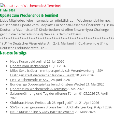
8. Mai 2026
Update zum Wochenende & Termine!
Liebe Mitglieder, liebe Interessierte, pünktlich zum Wochenende hier noch
ein schnelles Update vom Badplatz. Für Schnell-Leser die Übersicht: 1) U14w
Deutscher Vizemeister! 2) Kinderbecken ist offen 3) swim4you-Challenge
geht in die nächste Runde 4) News aus dem Clubhaus
****************************************************************
1) U14w Deutscher Vizemeister Am 2.–3. Mai fand in Cuxhaven die U14w
Deutsche Endrunde statt. Die…
Neueste Beiträge
Neue Kurse bald online!
22. Juli 2026
Update vom Beckenrand
13. Juli 2026
Milos Sekulic übernimmt perspektivisch Verantwortung – SSV
Esslingen stellt die Weichen für die Zukunft
30. Juni 2026
Fest-Wochenende im SSVE
24. Juni 2026
Bundesliga Doppelspieltag bei schönstem Wetter!
21. Mai 2026
Update zum Wochenende & Termine!
8. Mai 2026
Saisoneröffnung und Tag der offenen Tür am 01.05.2026
27. April
2026
Clubhaus News! Freibad ab 28. April geöffnet!
21. April 2026
SSVE-Frauen gewinnen Bronze beim EU Challenger Cup
9. April 2026
Neue Kurse online & OMV nächste Woche!
20. März 2026