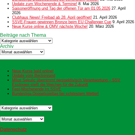
Update zum Wochenende & Termine!
8. Mai 2026
Saisoneröffnung und Tag der offenen Tür am 01.05.2026
27. April
2026
Clubhaus News! Freibad ab 28. April geöffnet!
21. April 2026
SSVE-Frauen gewinnen Bronze beim EU Challenger Cup
9. April 2026
Neue Kurse online & OMV nächste Woche!
20. März 2026
Beiträge nach Thema
Beiträge
nach
Archiv
Thema
Archiv
Neueste Beiträge
Neue Kurse bald online!
Update vom Beckenrand
Milos Sekulic übernimmt perspektivisch Verantwortung – SSV
Esslingen stellt die Weichen für die Zukunft
Fest-Wochenende im SSVE
Bundesliga Doppelspieltag bei schönstem Wetter!
Kategorien
Kategorien
Archiv
Archiv
Datenschutz
Datenschutz