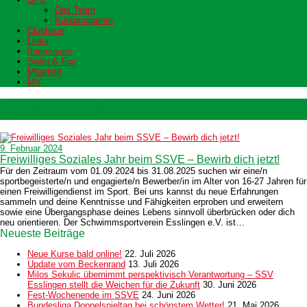
Das Team
Kursprogramm
Clubhaus
Links
Impressum
Swim & Fun
Mitarbeit
MV
Wartesemester
9. Februar 2024
Freiwilliges Soziales Jahr beim SSVE – Bewirb dich jetzt!
Für den Zeitraum vom 01.09.2024 bis 31.08.2025 suchen wir eine/n
sportbegeisterte/n und engagierte/n Bewerber/in im Alter von 16-27 Jahren für
einen Freiwilligendienst im Sport. Bei uns kannst du neue Erfahrungen
sammeln und deine Kenntnisse und Fähigkeiten erproben und erweitern
sowie eine Übergangsphase deines Lebens sinnvoll überbrücken oder dich
neu orientieren. Der Schwimmsportverein Esslingen e.V. ist…
Neueste Beiträge
Neue Kurse bald online!
22. Juli 2026
Update vom Beckenrand
13. Juli 2026
Milos Sekulic übernimmt perspektivisch Verantwortung – SSV
Esslingen stellt die Weichen für die Zukunft
30. Juni 2026
Fest-Wochenende im SSVE
24. Juni 2026
Bundesliga Doppelspieltag bei schönstem Wetter!
21. Mai 2026