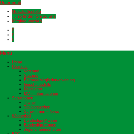
Untermenü
Geschäftsstelle
… so finden Sie zu uns
Mitglied werden
Menü
Home
Über uns
Vorstand
Satzung
Beiträge/Mitgliederverwaltung
Geschäftsstelle
Newsletter
MV – Informationen
Schwimmen
Trainer
Trainingszeiten
Schwimmen – News
Wasserball
Bundesliga Männer
Bundesliga Frauen
Jugendmannschaften
BFG