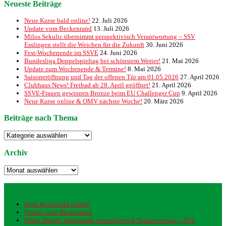
Neueste Beiträge
Neue Kurse bald online!
22. Juli 2026
Update vom Beckenrand
13. Juli 2026
Milos Sekulic übernimmt perspektivisch Verantwortung – SSV
Esslingen stellt die Weichen für die Zukunft
30. Juni 2026
Fest-Wochenende im SSVE
24. Juni 2026
Bundesliga Doppelspieltag bei schönstem Wetter!
21. Mai 2026
Update zum Wochenende & Termine!
8. Mai 2026
Saisoneröffnung und Tag der offenen Tür am 01.05.2026
27. April 2026
Clubhaus News! Freibad ab 28. April geöffnet!
21. April 2026
SSVE-Frauen gewinnen Bronze beim EU Challenger Cup
9. April 2026
Neue Kurse online & OMV nächste Woche!
20. März 2026
Beiträge nach Thema
Beiträge
nach
Thema
Archiv
Archiv
Neueste Beiträge
Neue Kurse bald online!
Update vom Beckenrand
Milos Sekulic übernimmt perspektivisch Verantwortung – SSV