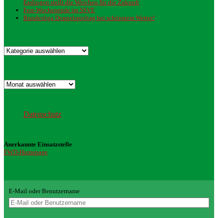
Esslingen stellt die Weichen für die Zukunft
Fest-Wochenende im SSVE
Bundesliga Doppelspieltag bei schönstem Wetter!
Kategorien
Kategorien
Archiv
Archiv
Datenschutz
Datenschutz
Anerkannte Einsatzstelle
FWD-Homepage
Login Redaktion
E-Mail oder Benutzername