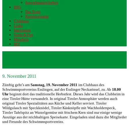
Jugendmannschaften
BFG
Das Team
Kursprogramm
Clubhaus
Links
Impressum
Swim & Fun
Mitarbeit
MV
Tiroler Hüttenabend im
Schwimmsportverein Esslingen
9. November 2011
Zünftig geht’s am
Samstag, 19. November 2011
im Clubhaus des
Schwimmsportvereins Esslingen, auf der Esslinger Neckarinsel, zu. Ab
18.00
Uhr
beginnt dort das traditionelle Herbstfest. Dieses Jahr wird das Clubheim in
eine Tiroler Hütte verwandelt. In original Tiroler Atmosphäre werden auch
original Tiroler Spezialitäten aus Küche und Keller serviert. Tiroler
Wildgulasch mit Speckknödel, Tiroler Käsknöpfle mit Wachholderspeck,
Tiroler Tafelspitz an Wurzelgemüse mit frischem Kren sind nur einige wenige
Auszüge aus der reichhaltigen Speisekarte. Eingeladen sind dazu die Mitglieder
und Freunde des Schwimmsportvereins.