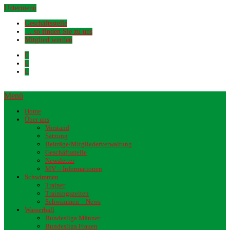
Untermenü
Geschäftsstelle
… so finden Sie zu uns
Mitglied werden
Menü
Home
Über uns
Vorstand
Satzung
Beiträge/Mitgliederverwaltung
Geschäftsstelle
Newsletter
MV – Informationen
Schwimmen
Trainer
Trainingszeiten
Schwimmen – News
Wasserball
Bundesliga Männer
Bundesliga Frauen