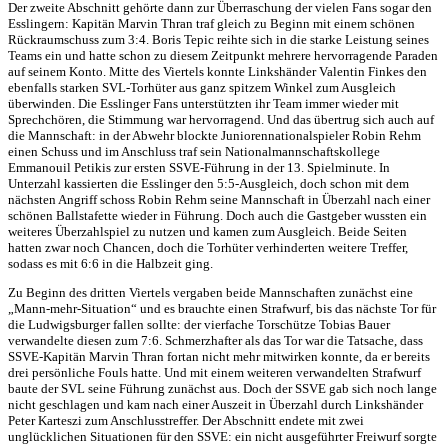
Der zweite Abschnitt gehörte dann zur Überraschung der vielen Fans sogar den
Esslingern: Kapitän Marvin Thran traf gleich zu Beginn mit einem schönen
Rückraumschuss zum 3:4. Boris Tepic reihte sich in die starke Leistung seines
Teams ein und hatte schon zu diesem Zeitpunkt mehrere hervorragende Paraden
auf seinem Konto. Mitte des Viertels konnte Linkshänder Valentin Finkes den
ebenfalls starken SVL-Torhüter aus ganz spitzem Winkel zum Ausgleich
überwinden. Die Esslinger Fans unterstützten ihr Team immer wieder mit
Sprechchören, die Stimmung war hervorragend. Und das übertrug sich auch auf
die Mannschaft: in der Abwehr blockte Juniorennationalspieler Robin Rehm
einen Schuss und im Anschluss traf sein Nationalmannschaftskollege
Emmanouil Petikis zur ersten SSVE-Führung in der 13. Spielminute. In
Unterzahl kassierten die Esslinger den 5:5-Ausgleich, doch schon mit dem
nächsten Angriff schoss Robin Rehm seine Mannschaft in Überzahl nach einer
schönen Ballstafette wieder in Führung. Doch auch die Gastgeber wussten ein
weiteres Überzahlspiel zu nutzen und kamen zum Ausgleich. Beide Seiten
hatten zwar noch Chancen, doch die Torhüter verhinderten weitere Treffer,
sodass es mit 6:6 in die Halbzeit ging.
Zu Beginn des dritten Viertels vergaben beide Mannschaften zunächst eine
„Mann-mehr-Situation“ und es brauchte einen Strafwurf, bis das nächste Tor für
die Ludwigsburger fallen sollte: der vierfache Torschütze Tobias Bauer
verwandelte diesen zum 7:6. Schmerzhafter als das Tor war die Tatsache, dass
SSVE-Kapitän Marvin Thran fortan nicht mehr mitwirken konnte, da er bereits
drei persönliche Fouls hatte. Und mit einem weiteren verwandelten Strafwurf
baute der SVL seine Führung zunächst aus. Doch der SSVE gab sich noch lange
nicht geschlagen und kam nach einer Auszeit in Überzahl durch Linkshänder
Peter Karteszi zum Anschlusstreffer. Der Abschnitt endete mit zwei
unglücklichen Situationen für den SSVE: ein nicht ausgeführter Freiwurf sorgte