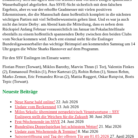
Wasserballspiel abgeliefert. Aus SSVE-Sicht sicherlich mit dem falschen
Ergebnis, aber es war der erhoffte Gradmesser mit vielen positiven
Erkenntnissen, die die Mannschaft dann hoffentlich komplett in die nächsten
wichtigen Partien mit viel Selbstbewusstsein gehen lässt. Und es war ja auch
nicht das letzte Derby: am Abend kam die Mitteilung, dass es neben dem
Rückspiel Anfang Februar voraussichtlich im Januar im Pokalachtelfinale
ebenfalls zu einem hoffentlich spannenden Derby zwischen den beiden Clubs
vom Neckar kommen wird. Doch erst einmal steht für die Esslinger
Bundesligawasserballer das wichtige Heimspiel am kommenden Samstag um 14
Uhr gegen die White Sharks Hannover auf dem Programm.
Für den SSV Esslingen im Einsatz waren:
Florian Pirzer (Torwart), Miklos Barothy, Marvin Thran (1 Tor), Valentin Finkes
(2), Emmanouil Petikis (1), Peter Karteszi (2), Robin Rehm (1), Simon Rehm,
Marko Zemun, Eric Fernandez Rivas (2), Mattia Ruggeri, Oskar Rutqvist, Boris
Tepic (Torwart).
Neueste Beiträge
Neue Kurse bald online!
22. Juli 2026
Update vom Beckenrand
13. Juli 2026
Milos Sekulic übernimmt perspektivisch Verantwortung – SSV
Esslingen stellt die Weichen für die Zukunft
30. Juni 2026
Fest-Wochenende im SSVE
24. Juni 2026
Bundesliga Doppelspieltag bei schönstem Wetter!
21. Mai 2026
Update zum Wochenende & Termine!
8. Mai 2026
Saisoneröffnung und Tag der offenen Tür am 01.05.2026
27. April 2026