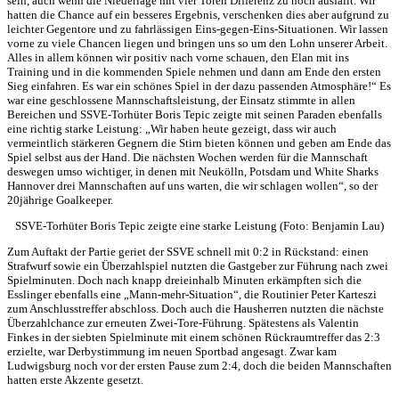
sein, auch wenn die Niederlage mit vier Toren Differenz zu hoch ausfällt. Wir
hatten die Chance auf ein besseres Ergebnis, verschenken dies aber aufgrund zu
leichter Gegentore und zu fahrlässigen Eins-gegen-Eins-Situationen. Wir lassen
vorne zu viele Chancen liegen und bringen uns so um den Lohn unserer Arbeit.
Alles in allem können wir positiv nach vorne schauen, den Elan mit ins
Training und in die kommenden Spiele nehmen und dann am Ende den ersten
Sieg einfahren. Es war ein schönes Spiel in der dazu passenden Atmosphäre!“ Es
war eine geschlossene Mannschaftsleistung, der Einsatz stimmte in allen
Bereichen und SSVE-Torhüter Boris Tepic zeigte mit seinen Paraden ebenfalls
eine richtig starke Leistung: „Wir haben heute gezeigt, dass wir auch
vermeintlich stärkeren Gegnern die Stirn bieten können und geben am Ende das
Spiel selbst aus der Hand. Die nächsten Wochen werden für die Mannschaft
deswegen umso wichtiger, in denen mit Neukölln, Potsdam und White Sharks
Hannover drei Mannschaften auf uns warten, die wir schlagen wollen“, so der
20jährige Goalkeeper.
SSVE-Torhüter Boris Tepic zeigte eine starke Leistung (Foto: Benjamin Lau)
Zum Auftakt der Partie geriet der SSVE schnell mit 0:2 in Rückstand: einen
Strafwurf sowie ein Überzahlspiel nutzten die Gastgeber zur Führung nach zwei
Spielminuten. Doch nach knapp dreieinhalb Minuten erkämpften sich die
Esslinger ebenfalls eine „Mann-mehr-Situation“, die Routinier Peter Karteszi
zum Anschlusstreffer abschloss. Doch auch die Hausherren nutzten die nächste
Überzahlchance zur erneuten Zwei-Tore-Führung. Spätestens als Valentin
Finkes in der siebten Spielminute mit einem schönen Rückraumtreffer das 2:3
erzielte, war Derbystimmung im neuen Sportbad angesagt. Zwar kam
Ludwigsburg noch vor der ersten Pause zum 2:4, doch die beiden Mannschaften
hatten erste Akzente gesetzt.