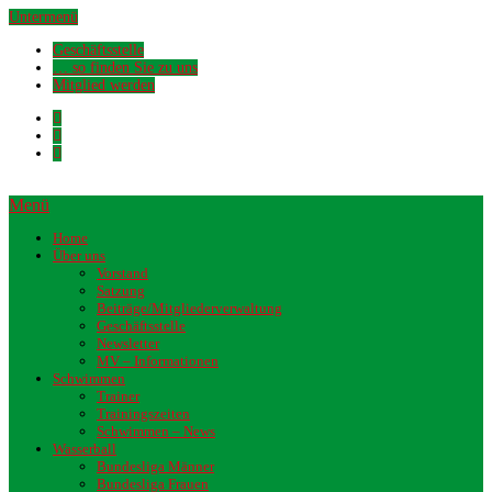
Untermenü
Geschäftsstelle
… so finden Sie zu uns
Mitglied werden
Menü
Home
Über uns
Vorstand
Satzung
Beiträge/Mitgliederverwaltung
Geschäftsstelle
Newsletter
MV – Informationen
Schwimmen
Trainer
Trainingszeiten
Schwimmen – News
Wasserball
Bundesliga Männer
Bundesliga Frauen