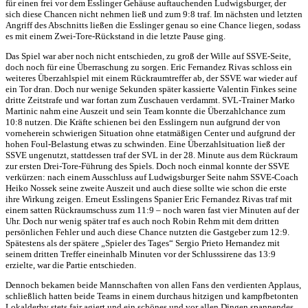
für einen frei vor dem Esslinger Gehäuse auftauchenden Ludwigsburger, der
sich diese Chancen nicht nehmen ließ und zum 9:8 traf. Im nächsten und letzten
Angriff des Abschnitts ließen die Esslinger genau so eine Chance liegen, sodass
es mit einem Zwei-Tore-Rückstand in die letzte Pause ging.
Das Spiel war aber noch nicht entschieden, zu groß der Wille auf SSVE-Seite,
doch noch für eine Überraschung zu sorgen. Eric Fernandez Rivas schloss ein
weiteres Überzahlspiel mit einem Rückraumtreffer ab, der SSVE war wieder auf
ein Tor dran. Doch nur wenige Sekunden später kassierte Valentin Finkes seine
dritte Zeitstrafe und war fortan zum Zuschauen verdammt. SVL-Trainer Marko
Martinic nahm eine Auszeit und sein Team konnte die Überzahlchance zum
10:8 nutzen. Die Kräfte schienen bei den Esslingern nun aufgrund der von
vorneherein schwierigen Situation ohne etatmäßigen Center und aufgrund der
hohen Foul-Belastung etwas zu schwinden. Eine Überzahlsituation ließ der
SSVE ungenutzt, stattdessen traf der SVL in der 28. Minute aus dem Rückraum
zur ersten Drei-Tore-Führung des Spiels. Doch noch einmal konnte der SSVE
verkürzen: nach einem Ausschluss auf Ludwigsburger Seite nahm SSVE-Coach
Heiko Nossek seine zweite Auszeit und auch diese sollte wie schon die erste
ihre Wirkung zeigen. Erneut Esslingens Spanier Eric Fernandez Rivas traf mit
einem satten Rückraumschuss zum 11:9 – noch waren fast vier Minuten auf der
Uhr. Doch nur wenig später traf es auch noch Robin Rehm mit dem dritten
persönlichen Fehler und auch diese Chance nutzten die Gastgeber zum 12:9.
Spätestens als der spätere „Spieler des Tages“ Sergio Prieto Hernandez mit
seinem dritten Treffer eineinhalb Minuten vor der Schlusssirene das 13:9
erzielte, war die Partie entschieden.
Dennoch bekamen beide Mannschaften von allen Fans den verdienten Applaus,
schließlich hatten beide Teams in einem durchaus hitzigen und kampfbetonten
Lokalderby stets fair agiert und ein schönes und vor allen Dingen spannendes