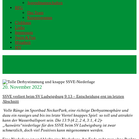
Jugendmannschaften
BFG
Das Team
Kursprogramm
Clubhaus
Links
Impressum
Swim & Fun
Mitarbeit
MV
Tolle Derbystimmung und knappe
SSVE-Niederlage
20. November 2022
SSVE verliert beim SV Ludwigsburg 9:13 – Entscheidung erst im letzten
Abschnitt
Volle Ränge im Sportbad NeckarPark, eine richtige Derbyatmosphäre und
dazu ein rassiges und bis ins letzte Viertel knappes Spiel: so toll und attraktiv
kann der Wasserballsport sein. Die 13:9 (4:2, 2:4, 3:1, 4:2)-
„Auswärts“niederlage für den SSVE beim SV Ludwigsburg ist zwar
schmerzlich, doch viel Positives kann mitgenommen werden.