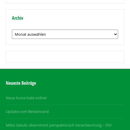
Thema
Archiv
Archiv
Neueste Beiträge
Neue Kurse bald online!
Update vom Beckenrand
Milos Sekulic übernimmt perspektivisch Verantwortung – SSV