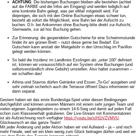
ACHTUNG
: Die bisherigen Buchungen bleiben alle bestehen (achtet
auf die FARBE und die Infos am Eingang) und werden lediglich auf
eine konkrete Bahn gelegt, was per eMail mitgeteilt wird. Für
diejenigen, die sich mit den Online Buchungen etwas schwer tun,
besteht ab sofort die Möglichkeit, eine Bahn bei der Aufsicht zu
buchen. D.h. bei Ankommen ohne Buchung bitte direkt zur Aufsicht,
Sternwarte, zur ad hoc Buchung gehen.
Zur Erinnerung: die gespendeten Gutscheine für eine Schwimmstunde
findet ihr am grünen Brett – nutzt diese gerne bei Bedarf. Ein
Gutschein kann anstatt der Mietgebühr in den Umschlag im Pavillon
gelegt werden können.
So bald die Inzidenz im Landkreis Esslingen als „unter 100“ definiert
ist, können wir voraussichtlich auf ein System ohne Buchungen (und
selbstverständlich ohne Gebühr) umstellen. Also haltet zusammen –
wir schaffen das!
Athina und Stavros dürfen Getränke und Essen „To-Go“ ausgeben und
sehr zeitnah sicherlich auch die Terrasse öffnen! Dazu informieren wir
dann separat.
Gestern haben wir das erste Bundesliga-Spiel unter diesen Bedingungen
durchgeführt und können unseren Männern mit einem sehr jungen Team und
vielen eigenen Jugendspielern zu einem 14:6-Sieg und damit auf jeden Fall
schon zum Klassenerhalt gratulieren. Der Live-Stream mit Kommentatoren
ist als Aufzeichnung noch verfügbar
https://youtu.be/sIH1iVZVMVU
.
Glückwunsch an das ganze Team!
Mit jeder Änderung und jeder Aktion haben wir viel Aufwand – ja – und noch
mehr Freude, weil wir ein klein wenig zum Glück beitragen dürfen und weil wir