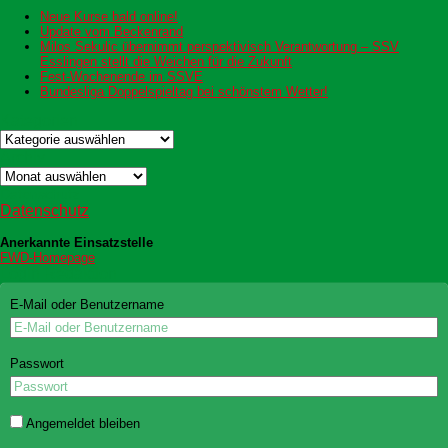
Neue Kurse bald online!
Update vom Beckenrand
Milos Sekulic übernimmt perspektivisch Verantwortung – SSV
Esslingen stellt die Weichen für die Zukunft
Fest-Wochenende im SSVE
Bundesliga Doppelspieltag bei schönstem Wetter!
Kategorien
Kategorien
Archiv
Archiv
Datenschutz
Datenschutz
Anerkannte Einsatzstelle
FWD-Homepage
Login Redaktion
E-Mail oder Benutzername
Passwort
Angemeldet bleiben