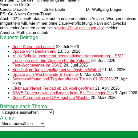
uns dem Ende des Tunnels langsam nähern!
Sportliche Grüße
Carola Orszulik Ulrike Epple Dr. Wolfgang Biegert
PS: Gruß vom Garten-Team!
Auch 2021 sprießt das Unkraut in unserer schönen Anlage. Wer gerne etwas
mitgärtnern will, wie immer ohne Dauerverpflichtung, kann sich zwecks
anfallender Arbeiten gerne bei <
garten@ssv-esslingen.de
>
melden.
Annette, Matthias und Jerk
Neueste Beiträge
Neue Kurse bald online!
22. Juli 2026
Update vom Beckenrand
13. Juli 2026
Milos Sekulic übernimmt perspektivisch Verantwortung – SSV
Esslingen stellt die Weichen für die Zukunft
30. Juni 2026
Fest-Wochenende im SSVE
24. Juni 2026
Bundesliga Doppelspieltag bei schönstem Wetter!
21. Mai 2026
Update zum Wochenende & Termine!
8. Mai 2026
Saisoneröffnung und Tag der offenen Tür am 01.05.2026
27. April
2026
Clubhaus News! Freibad ab 28. April geöffnet!
21. April 2026
SSVE-Frauen gewinnen Bronze beim EU Challenger Cup
9. April 2026
Neue Kurse online & OMV nächste Woche!
20. März 2026
Beiträge nach Thema
Beiträge
nach
Archiv
Thema
Archiv
Neueste Beiträge