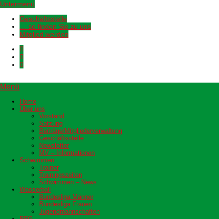
Untermenü
Geschäftsstelle
… so finden Sie zu uns
Mitglied werden
Menü
Home
Über uns
Vorstand
Satzung
Beiträge/Mitgliederverwaltung
Geschäftsstelle
Newsletter
MV – Informationen
Schwimmen
Trainer
Trainingszeiten
Schwimmen – News
Wasserball
Bundesliga Männer
Bundesliga Frauen
Jugendmannschaften
BFG