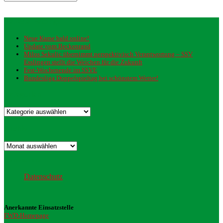
Neueste Beiträge
Neue Kurse bald online!
Update vom Beckenrand
Milos Sekulic übernimmt perspektivisch Verantwortung – SSV
Esslingen stellt die Weichen für die Zukunft
Fest-Wochenende im SSVE
Bundesliga Doppelspieltag bei schönstem Wetter!
Kategorien
Kategorien
Archiv
Archiv
Datenschutz
Datenschutz
Anerkannte Einsatzstelle
FWD-Homepage