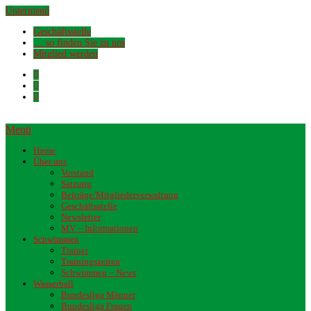
Untermenü
Geschäftsstelle
… so finden Sie zu uns
Mitglied werden
Menü
Home
Über uns
Vorstand
Satzung
Beiträge/Mitgliederverwaltung
Geschäftsstelle
Newsletter
MV – Informationen
Schwimmen
Trainer
Trainingszeiten
Schwimmen – News
Wasserball
Bundesliga Männer
Bundesliga Frauen