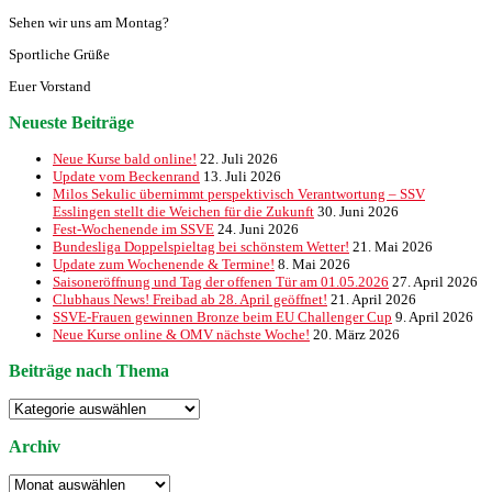
Sehen wir uns am Montag?
Sportliche Grüße
Euer Vorstand
Neueste Beiträge
Neue Kurse bald online!
22. Juli 2026
Update vom Beckenrand
13. Juli 2026
Milos Sekulic übernimmt perspektivisch Verantwortung – SSV
Esslingen stellt die Weichen für die Zukunft
30. Juni 2026
Fest-Wochenende im SSVE
24. Juni 2026
Bundesliga Doppelspieltag bei schönstem Wetter!
21. Mai 2026
Update zum Wochenende & Termine!
8. Mai 2026
Saisoneröffnung und Tag der offenen Tür am 01.05.2026
27. April 2026
Clubhaus News! Freibad ab 28. April geöffnet!
21. April 2026
SSVE-Frauen gewinnen Bronze beim EU Challenger Cup
9. April 2026
Neue Kurse online & OMV nächste Woche!
20. März 2026
Beiträge nach Thema
Beiträge
nach
Thema
Archiv
Archiv