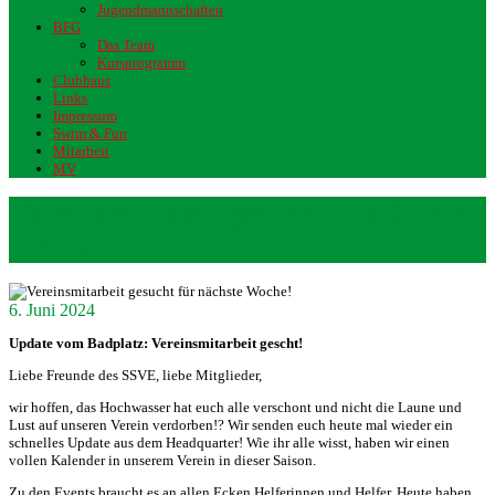
Jugendmannschaften
BFG
Das Team
Kursprogramm
Clubhaus
Links
Impressum
Swim & Fun
Mitarbeit
MV
Vereinsmitarbeit gesucht für nächste
Woche!
6. Juni 2024
Update vom Badplatz: Vereinsmitarbeit gescht!
Liebe Freunde des SSVE, liebe Mitglieder,
wir hoffen, das Hochwasser hat euch alle verschont und nicht die Laune und
Lust auf unseren Verein verdorben!? Wir senden euch heute mal wieder ein
schnelles Update aus dem Headquarter! Wie ihr alle wisst, haben wir einen
vollen Kalender in unserem Verein in dieser Saison.
Zu den Events braucht es an allen Ecken Helferinnen und Helfer. Heute haben