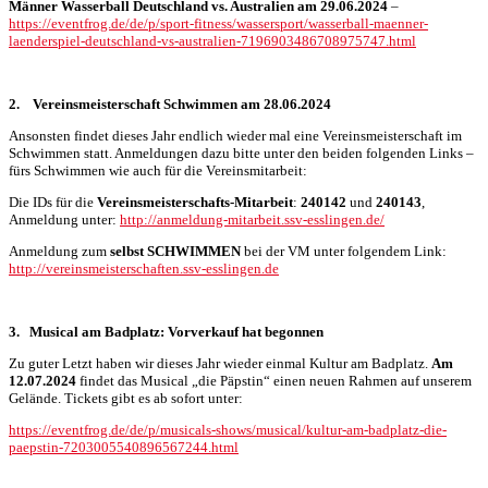
Männer Wasserball Deutschland vs. Australien am 29.06.2024
–
https://eventfrog.de/de/p/sport-fitness/wassersport/wasserball-maenner-
laenderspiel-deutschland-vs-australien-7196903486708975747.html
2.
Vereinsmeisterschaft Schwimmen am 28.06.2024
Ansonsten findet dieses Jahr endlich wieder mal eine Vereinsmeisterschaft im
Schwimmen statt. Anmeldungen dazu bitte unter den beiden folgenden Links –
fürs Schwimmen wie auch für die Vereinsmitarbeit:
Die IDs für die
Vereinsmeisterschafts-Mitarbeit
:
240142
und
240143
,
Anmeldung unter:
http://anmeldung-mitarbeit.ssv-esslingen.de/
Anmeldung zum
selbst SCHWIMMEN
bei der VM unter folgendem Link:
http://vereinsmeisterschaften.ssv-esslingen.de
3.
Musical am Badplatz: Vorverkauf hat begonnen
Zu guter Letzt haben wir dieses Jahr wieder einmal Kultur am Badplatz.
Am
12.07.2024
findet das Musical „die Päpstin“ einen neuen Rahmen auf unserem
Gelände. Tickets gibt es ab sofort unter:
https://eventfrog.de/de/p/musicals-shows/musical/kultur-am-badplatz-die-
paepstin-7203005540896567244.html