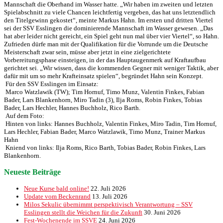
Mannschaft die Oberhand im Wasser hatte. „Wir haben im zweiten und letzten
Spielabschnitt zu viele Chancen leichtfertig vergeben, das hat uns letztendlich
den Titelgewinn gekostet“, meinte Markus Hahn. Im ersten und dritten Viertel
sei der SSV Esslingen die dominierende Mannschaft im Wasser gewesen. „Das
hat aber leider nicht gereicht, ein Spiel geht nun mal über vier Viertel“, so Hahn.
Zufrieden dürfe man mit der Qualifikation für die Vorrunde um die Deutsche
Meisterschaft zwar sein, müsse aber jetzt in eine zielgerichtete
Vorbereitungsphase einsteigen, in der das Hauptaugenmerk auf Kraftaufbau
gerichtet sei. „Wir wissen, dass die kommenden Gegner mit weniger Taktik, aber
dafür mit um so mehr Krafteinsatz spielen“, begründet Hahn sein Konzept.
Für den SSV Esslingen im Einsatz:
Marco Watzlawik (TW); Tim Hornuf, Timo Munz, Valentin Finkes, Fabian
Bader, Lars Blankenhorn, Miro Tadin (3), Ilja Roms, Robin Finkes, Tobias
Bader, Lars Hechler, Hannes Buchholz, Rico Barth.
Auf dem Foto:
Hinten von links: Hannes Buchholz, Valentin Finkes, Miro Tadin, Tim Hornuf,
Lars Hechler, Fabian Bader, Marco Watzlawik, Timo Munz, Trainer Markus
Hahn
Kniend von links: Ilja Roms, Rico Barth, Tobias Bader, Robin Finkes, Lars
Blankenhorn.
Neueste Beiträge
Neue Kurse bald online!
22. Juli 2026
Update vom Beckenrand
13. Juli 2026
Milos Sekulic übernimmt perspektivisch Verantwortung – SSV
Esslingen stellt die Weichen für die Zukunft
30. Juni 2026
Fest-Wochenende im SSVE
24. Juni 2026