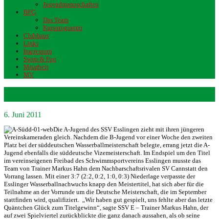
Jugendmannschaften
BFG
Das Team
Kursprogramm
Clubhaus
Links
Impressum
Swim & Fun
Mitarbeit
MV
Vizemeisterschaft für die A-Jugend
6. Juni 2011
Die A-Jugend des SSV Esslingen zieht mit ihren jüngeren
Vereinskameraden gleich. Nachdem die B-Jugend vor einer Woche den zweiten
Platz bei der süddeutschen Wasserballmeisterschaft belegte, errang jetzt die A-
Jugend ebenfalls die süddeutsche Vizemeisterschaft. Im Endspiel um den Titel
im vereinseigenen Freibad des Schwimmsportvereins Esslingen musste das
Team von Trainer Markus Hahn dem Nachbarschaftsrivalen SV Cannstatt den
Vorrang lassen. Mit einer 3:7 (2:2, 0:2, 1:0, 0:3) Niederlage verpasste der
Esslinger Wasserballnachwuchs knapp den Meistertitel, hat sich aber für die
Teilnahme an der Vorrunde um die Deutsche Meisterschaft, die im September
stattfinden wird, qualifiziert.
„Wir haben gut gespielt, uns fehlte aber das letzte
Quäntchen Glück zum Titelgewinn“, sagte SSV E – Trainer Markus Hahn, der
auf zwei Spielviertel zurückblickte die ganz danach aussahen, als ob seine