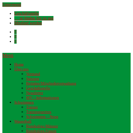
Untermenü
Geschäftsstelle
… so finden Sie zu uns
Mitglied werden
Menü
Home
Über uns
Vorstand
Satzung
Beiträge/Mitgliederverwaltung
Geschäftsstelle
Newsletter
MV – Informationen
Schwimmen
Trainer
Trainingszeiten
Schwimmen – News
Wasserball
Bundesliga Männer
Bundesliga Frauen