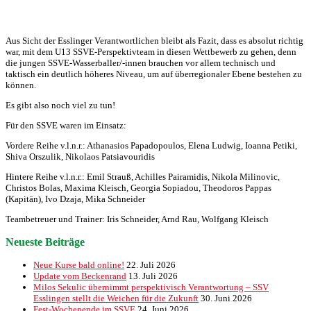
Aus Sicht der Esslinger Verantwortlichen bleibt als Fazit, dass es absolut richtig
war, mit dem U13 SSVE-Perspektivteam in diesen Wettbewerb zu gehen, denn
die jungen SSVE-Wasserballer/-innen brauchen vor allem technisch und
taktisch ein deutlich höheres Niveau, um auf überregionaler Ebene bestehen zu
können.
Es gibt also noch viel zu tun!
Für den SSVE waren im Einsatz:
Vordere Reihe v.l.n.r.: Athanasios Papadopoulos, Elena Ludwig, Ioanna Petiki,
Shiva Orszulik, Nikolaos Patsiavouridis
Hintere Reihe v.l.n.r.: Emil Strauß, Achilles Pairamidis, Nikola Milinovic,
Christos Bolas, Maxima Kleisch, Georgia Sopiadou, Theodoros Pappas
(Kapitän), Ivo Dzaja, Mika Schneider
Teambetreuer und Trainer: Iris Schneider, Arnd Rau, Wolfgang Kleisch
Neueste Beiträge
Neue Kurse bald online!
22. Juli 2026
Update vom Beckenrand
13. Juli 2026
Milos Sekulic übernimmt perspektivisch Verantwortung – SSV
Esslingen stellt die Weichen für die Zukunft
30. Juni 2026
Fest-Wochenende im SSVE
24. Juni 2026