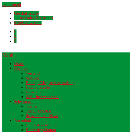
Untermenü
Geschäftsstelle
… so finden Sie zu uns
Mitglied werden
Menü
Home
Über uns
Vorstand
Satzung
Beiträge/Mitgliederverwaltung
Geschäftsstelle
Newsletter
MV – Informationen
Schwimmen
Trainer
Trainingszeiten
Schwimmen – News
Wasserball
Bundesliga Männer
Bundesliga Frauen