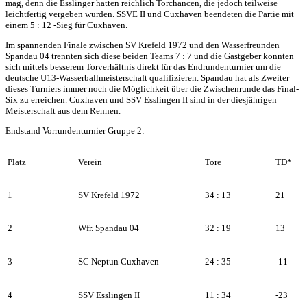
mag, denn die Esslinger hatten reichlich Torchancen, die jedoch teilweise
leichtfertig vergeben wurden. SSVE II und Cuxhaven beendeten die Partie mit
einem 5 : 12 -Sieg für Cuxhaven.
Im spannenden Finale zwischen SV Krefeld 1972 und den Wasserfreunden
Spandau 04 trennten sich diese beiden Teams 7 : 7 und die Gastgeber konnten
sich mittels besserem Torverhältnis direkt für das Endrundenturnier um die
deutsche U13-Wasserballmeisterschaft qualifizieren. Spandau hat als Zweiter
dieses Turniers immer noch die Möglichkeit über die Zwischenrunde das Final-
Six zu erreichen. Cuxhaven und SSV Esslingen II sind in der diesjährigen
Meisterschaft aus dem Rennen.
Endstand Vorrundenturnier Gruppe 2:
Platz
Verein
Tore
TD*
1
SV Krefeld 1972
34 : 13
21
2
Wfr. Spandau 04
32 : 19
13
3
SC Neptun Cuxhaven
24 : 35
-11
4
SSV Esslingen II
11 : 34
-23