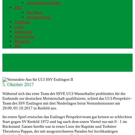
Jugendmannschaften
BFG
Das Team
Kursprogramm
Clubhaus
Links
Impressum
Swim & Fun
Mitarbeit
MV
Vorrunden-Aus für U13 SSV
Esslingen II
5. Oktober 2017
Während sich das erste Team der SSVE U13-Wasserballer problemlos für die
Endrunde zur deutschen Meisterschaft qualifizierte, schied das U13-Perspektiv-
Team des SSV Esslingen mit drei Niederlagen beim Vorrundenturnier am
29.09./01.10.2017 in Krefeld aus.
Im ersten Spiel erwischte das Esslinger Perspektivteam gar keinen so schlechten
Start gegen SV Krefeld 1972 und lag nach dem ersten Viertel nur mit 0 : 1 im
Rückstand. Garant hierfür war in erster Linie der Kapitän und Torhüter
Theodoros Pappas, der mit ausgezeichneten Paraden bei hochkarätigen