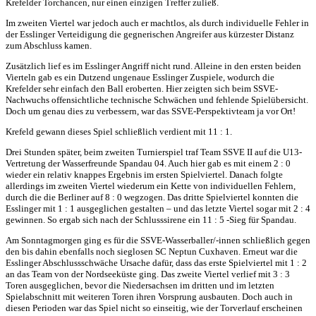
Krefelder Torchancen, nur einen einzigen Treffer zuließ.
Im zweiten Viertel war jedoch auch er machtlos, als durch individuelle Fehler in
der Esslinger Verteidigung die gegnerischen Angreifer aus kürzester Distanz
zum Abschluss kamen.
Zusätzlich lief es im Esslinger Angriff nicht rund. Alleine in den ersten beiden
Vierteln gab es ein Dutzend ungenaue Esslinger Zuspiele, wodurch die
Krefelder sehr einfach den Ball eroberten. Hier zeigten sich beim SSVE-
Nachwuchs offensichtliche technische Schwächen und fehlende Spielübersicht.
Doch um genau dies zu verbessern, war das SSVE-Perspektivteam ja vor Ort!
Krefeld gewann dieses Spiel schließlich verdient mit 11 : 1.
Drei Stunden später, beim zweiten Turnierspiel traf Team SSVE II auf die U13-
Vertretung der Wasserfreunde Spandau 04. Auch hier gab es mit einem 2 : 0
wieder ein relativ knappes Ergebnis im ersten Spielviertel. Danach folgte
allerdings im zweiten Viertel wiederum ein Kette von individuellen Fehlern,
durch die die Berliner auf 8 : 0 wegzogen. Das dritte Spielviertel konnten die
Esslinger mit 1 : 1 ausgeglichen gestalten – und das letzte Viertel sogar mit 2 : 4
gewinnen. So ergab sich nach der Schlusssirene ein 11 : 5 -Sieg für Spandau.
Am Sonntagmorgen ging es für die SSVE-Wasserballer/-innen schließlich gegen
den bis dahin ebenfalls noch sieglosen SC Neptun Cuxhaven. Erneut war die
Esslinger Abschlussschwäche Ursache dafür, dass das erste Spielviertel mit 1 : 2
an das Team von der Nordseeküste ging. Das zweite Viertel verlief mit 3 : 3
Toren ausgeglichen, bevor die Niedersachsen im dritten und im letzten
Spielabschnitt mit weiteren Toren ihren Vorsprung ausbauten. Doch auch in
diesen Perioden war das Spiel nicht so einseitig, wie der Torverlauf erscheinen