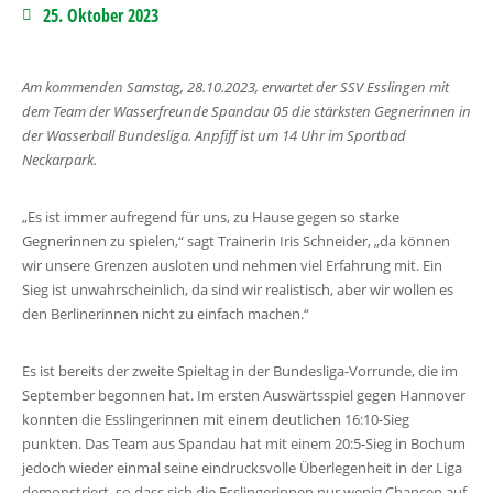
25. Oktober 2023
Am kommenden Samstag, 28.10.2023, erwartet der SSV Esslingen mit
dem Team der Wasserfreunde Spandau 05 die stärksten Gegnerinnen in
der Wasserball Bundesliga. Anpfiff ist um 14 Uhr im Sportbad
Neckarpark.
„Es ist immer aufregend für uns, zu Hause gegen so starke
Gegnerinnen zu spielen,“ sagt Trainerin Iris Schneider, „da können
wir unsere Grenzen ausloten und nehmen viel Erfahrung mit. Ein
Sieg ist unwahrscheinlich, da sind wir realistisch, aber wir wollen es
den Berlinerinnen nicht zu einfach machen.“
Es ist bereits der zweite Spieltag in der Bundesliga-Vorrunde, die im
September begonnen hat. Im ersten Auswärtsspiel gegen Hannover
konnten die Esslingerinnen mit einem deutlichen 16:10-Sieg
punkten. Das Team aus Spandau hat mit einem 20:5-Sieg in Bochum
jedoch wieder einmal seine eindrucksvolle Überlegenheit in der Liga
demonstriert, so dass sich die Esslingerinnen nur wenig Chancen auf