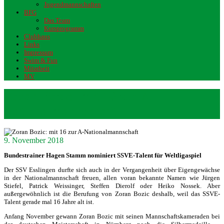
Jugendmannschaften
BFG
Das Team
Kursprogramm
Clubhaus
Links
Impressum
Swim & Fun
Mitarbeit
MV
Zoran Bozic: mit 16 zur A-
Nationalmannschaft
9. November 2018
Bundestrainer Hagen Stamm nominiert SSVE-Talent für Weltligaspiel
Der SSV Esslingen durfte sich auch in der Vergangenheit über Eigengewächse
in der Nationalmannschaft freuen, allen voran bekannte Namen wie Jürgen
Stiefel, Patrick Weissinger, Steffen Dierolf oder Heiko Nossek. Aber
außergewöhnlich ist die Berufung von Zoran Bozic deshalb, weil das SSVE-
Talent gerade mal 16 Jahre alt ist.
Anfang November gewann Zoran Bozic mit seinen Mannschaftskameraden bei