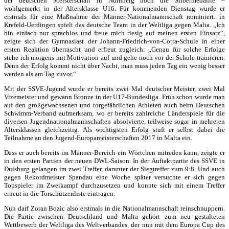
der deutschen Meisterschaft in Nürnberg noch die Silbermedaille –
wohlgemerkt in der Altersklasse U16. Für kommenden Dienstag wurde er
erstmals für eine Maßnahme der Männer-Nationalmannschaft nominiert: in
Krefeld-Uerdingen spielt das deutsche Team in der Weltliga gegen Malta. „Ich
bin einfach nur sprachlos und freue mich riesig auf meinen ersten Einsatz“,
zeigte sich der Gymnasiast der Johann-Friedrich-von-Cotta-Schule in einer
ersten Reaktion überrascht und erfreut zugleich: „Genau für solche Erfolge
stehe ich morgens mit Motivation auf und gehe noch vor der Schule trainieren.
Denn der Erfolg kommt nicht über Nacht, man muss jeden Tag ein wenig besser
werden als am Tag zuvor.“
Mit der SSVE-Jugend wurde er bereits zwei Mal deutscher Meister, zwei Mal
Vizemeister und gewann Bronze in der U17-Bundesliga. Früh schon wurde man
auf den großgewachsenen und torgefährlichen Athleten auch beim Deutschen
Schwimm-Verband aufmerksam, wo er bereits zahlreiche Länderspiele für die
diversen Jugendnationalmannschaften absolvierte, teilweise sogar in mehreren
Altersklassen gleichzeitig. Als wichtigsten Erfolg stuft er selbst dabei die
Teilnahme an den Jugend-Europameisterschaften 2017 in Malta ein.
Dass er auch bereits im Männer-Bereich ein Wörtchen mitreden kann, zeigte er
in den ersten Partien der neuen DWL-Saison. In der Auftaktpartie des SSVE in
Duisburg gelangen im zwei Treffer, darunter der Siegtreffer zum 9:8. Und auch
gegen Rekordmeister Spandau eine Woche später versuchte er sich gegen
Topspieler im Zweikampf durchzusetzen und konnte sich mit einem Treffer
erneut in die Torschützenliste eintragen.
Nun darf Zoran Bozic also erstmals in die Nationalmannschaft reinschnuppern.
Die Partie zwischen Deutschland und Malta gehört zum neu gestalteten
Wettbewerb der Weltliga des Weltverbandes, der nun mit dem Europa Cup des