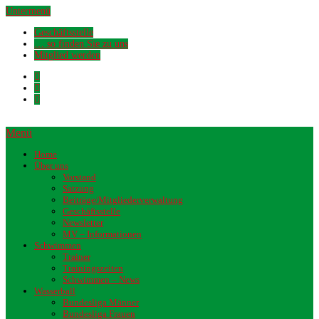
Untermenü
Geschäftsstelle
… so finden Sie zu uns
Mitglied werden
Menü
Home
Über uns
Vorstand
Satzung
Beiträge/Mitgliederverwaltung
Geschäftsstelle
Newsletter
MV – Informationen
Schwimmen
Trainer
Trainingszeiten
Schwimmen – News
Wasserball
Bundesliga Männer
Bundesliga Frauen