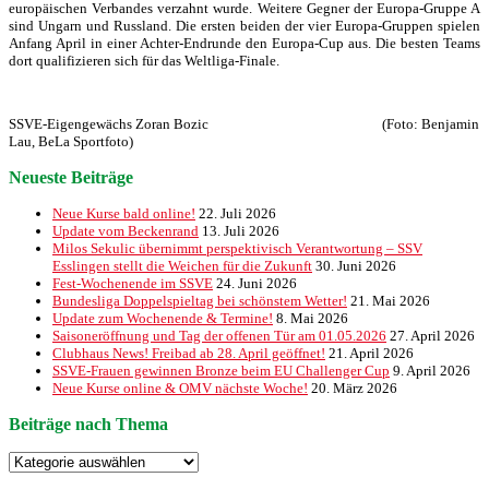
europäischen Verbandes verzahnt wurde. Weitere Gegner der Europa-Gruppe A
sind Ungarn und Russland. Die ersten beiden der vier Europa-Gruppen spielen
Anfang April in einer Achter-Endrunde den Europa-Cup aus. Die besten Teams
dort qualifizieren sich für das Weltliga-Finale.
SSVE-Eigengewächs Zoran Bozic (Foto: Benjamin
Lau, BeLa Sportfoto)
Neueste Beiträge
Neue Kurse bald online!
22. Juli 2026
Update vom Beckenrand
13. Juli 2026
Milos Sekulic übernimmt perspektivisch Verantwortung – SSV
Esslingen stellt die Weichen für die Zukunft
30. Juni 2026
Fest-Wochenende im SSVE
24. Juni 2026
Bundesliga Doppelspieltag bei schönstem Wetter!
21. Mai 2026
Update zum Wochenende & Termine!
8. Mai 2026
Saisoneröffnung und Tag der offenen Tür am 01.05.2026
27. April 2026
Clubhaus News! Freibad ab 28. April geöffnet!
21. April 2026
SSVE-Frauen gewinnen Bronze beim EU Challenger Cup
9. April 2026
Neue Kurse online & OMV nächste Woche!
20. März 2026
Beiträge nach Thema
Beiträge
nach