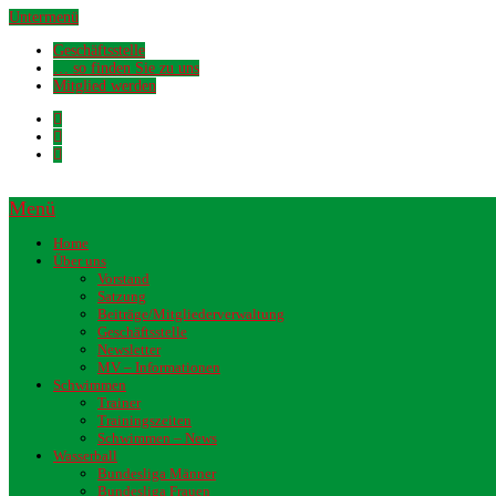
Untermenü
Geschäftsstelle
… so finden Sie zu uns
Mitglied werden
Menü
Home
Über uns
Vorstand
Satzung
Beiträge/Mitgliederverwaltung
Geschäftsstelle
Newsletter
MV – Informationen
Schwimmen
Trainer
Trainingszeiten
Schwimmen – News
Wasserball
Bundesliga Männer
Bundesliga Frauen