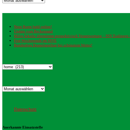
Neueste Beiträge
Neue Kurse bald online!
Update vom Beckenrand
Milos Sekulic übernimmt perspektivisch Verantwortung – SSV Esslingen st
Fest-Wochenende im SSVE
Bundesliga Doppelspieltag bei schönstem Wetter!
Kategorien
Kategorien
Archiv
Archiv
Datenschutz
Datenschutz
Anerkannte Einsatzstelle