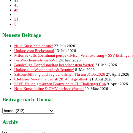
44
45
46
…
54
Neueste Beiträge
Neue Kurse bald online!
22. Juli 2026
Update vom Beckenrand
13. Juli 2026
Milos Sekulic übernimmt perspektivisch Verantwortung – SSV Esslingen st
Fest-Wochenende im SSVE
24. Juni 2026
Bundesliga Doppelspieltag bei schönstem Wetter!
21. Mai 2026
Update zum Wochenende & Termine!
8. Mai 2026
Saisoneröffnung und Tag der offenen Tür am 01.05.2026
27. April 2026
Clubhaus News! Freibad ab 28. April geöffnet!
21. April 2026
SSVE-Frauen gewinnen Bronze beim EU Challenger Cup
9. April 2026
Neue Kurse online & OMV nächste Woche!
20. März 2026
Beiträge nach Thema
Beiträge
nach
Thema
Archiv
Archiv