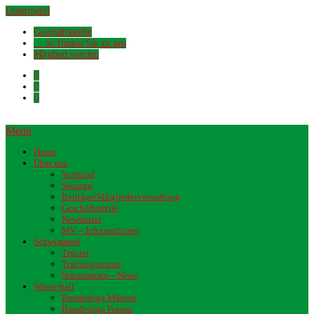
Untermenü
Geschäftsstelle
… so finden Sie zu uns
Mitglied werden
Menü
Home
Über uns
Vorstand
Satzung
Beiträge/Mitgliederverwaltung
Geschäftsstelle
Newsletter
MV – Informationen
Schwimmen
Trainer
Trainingszeiten
Schwimmen – News
Wasserball
Bundesliga Männer
Bundesliga Frauen