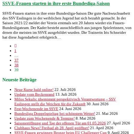
SSVE-Frauen starten in ihre erste Bundesliga-Saison
SSVE-Frauen starten in ihre erste Bundesliga-Saison Die gute Nachwuchsarbeit
des SSV Esslingen in der weiblichen Jugend hat sich bezahlt gemacht. In der
Saison 2021/22 meldet der Verein erstmals seit 20 Jahren wieder ein Frauen-
Bundesligateam. Der Kader besteht ausschließlich aus jungen Spielerinnen, von
denen die meisten im SSVE ausgebildet wurden. Die Trainerin Iris Schneider
hat diese Jugendarbeit erfolgreich…
1
…
37
38
39
Neueste Beiträge
Neue Kurse bald online!
22. Juli 2026
Update vom Beckenrand
13. Juli 2026
Milos Sekulic übernimmt perspektivisch Verantwortung – SSV
Esslingen stellt die Weichen für die Zukunft
30. Juni 2026
Fest-Wochenende im SSVE
24. Juni 2026
Bundesliga Doppelspieltag bei schönstem Wetter!
21. Mai 2026
Update zum Wochenende & Termine!
8. Mai 2026
Saisoneröffnung und Tag der offenen Tür am 01.05.2026
27. April 2026
Clubhaus News! Freibad ab 28. April geöffnet!
21. April 2026
SSVE-Frauen gewinnen Bronze beim EU Challenger Cup
9. April 2026