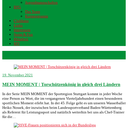
Jugendmannschaften
BFG
Das Team
Kursprogramm
Clubhaus
Links
Impressum
Swim & Fun
Mitarbeit
MV
Bundesliga
19. November 2021
MEIN MOMENT | Torschützenkönig in gleich drei Ländern
In der Serie MEIN MOMENT der Sportregion Stuttgart kommt in jeder Woche
eine Person zu Wort, die im vergangenen Vierteljahrhundert einen besonderen
sportlichen Moment erlebt hat. In der 45. Folge geht es um unseren Wasserballer
Heiko Nossek, der inzwischen beim Landessportverband Baden-Württemberg
als Referent für Leistungssport und natürlich weiterhin bei uns als Chef-Trainer
für die…