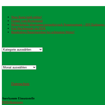
Neueste Beiträge
Neue Kurse bald online!
Update vom Beckenrand
Milos Sekulic übernimmt perspektivisch Verantwortung – SSV Esslingen st
Fest-Wochenende im SSVE
Bundesliga Doppelspieltag bei schönstem Wetter!
Kategorien
Kategorien
Archiv
Archiv
Datenschutz
Datenschutz
Anerkannte Einsatzstelle
FWD-Homepage