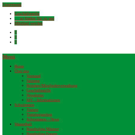
Untermenü
Geschäftsstelle
… so finden Sie zu uns
Mitglied werden
Menü
Home
Über uns
Vorstand
Satzung
Beiträge/Mitgliederverwaltung
Geschäftsstelle
Newsletter
MV – Informationen
Schwimmen
Trainer
Trainingszeiten
Schwimmen – News
Wasserball
Bundesliga Männer
Bundesliga Frauen