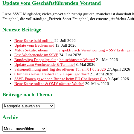
Update vom Geschäftsführenden Vorstand
Liebe SSVE-Mitglieder, vieles groovt sich richtig gut ein, manches ist dauerhaf
Freigabe“, die vollständige „Freizeit-Sport-Freigabe“, der erneute „Aufsichts-
Neueste Beiträge
Neue Kurse bald online!
22. Juli 2026
Update vom Beckenrand
13. Juli 2026
Milos Sekulic übernimmt perspektivisch Verantwortung – SSV Esslingen st
Fest-Wochenende im SSVE
24. Juni 2026
Bundesliga Doppelspieltag bei schönstem Wetter!
21. Mai 2026
Update zum Wochenende & Termine!
8. Mai 2026
Saisoneröffnung und Tag der offenen Tür am 01.05.2026
27. April 2026
Clubhaus News! Freibad ab 28. April geöffnet!
21. April 2026
SSVE-Frauen gewinnen Bronze beim EU Challenger Cup
9. April 2026
Neue Kurse online & OMV nächste Woche!
20. März 2026
Beiträge nach Thema
Beiträge
nach
Thema
Archiv
Archiv