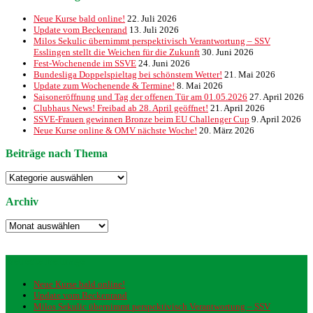
Neue Kurse bald online!
22. Juli 2026
Update vom Beckenrand
13. Juli 2026
Milos Sekulic übernimmt perspektivisch Verantwortung – SSV
Esslingen stellt die Weichen für die Zukunft
30. Juni 2026
Fest-Wochenende im SSVE
24. Juni 2026
Bundesliga Doppelspieltag bei schönstem Wetter!
21. Mai 2026
Update zum Wochenende & Termine!
8. Mai 2026
Saisoneröffnung und Tag der offenen Tür am 01.05.2026
27. April 2026
Clubhaus News! Freibad ab 28. April geöffnet!
21. April 2026
SSVE-Frauen gewinnen Bronze beim EU Challenger Cup
9. April 2026
Neue Kurse online & OMV nächste Woche!
20. März 2026
Beiträge nach Thema
Beiträge
nach
Thema
Archiv
Archiv
Neueste Beiträge
Neue Kurse bald online!
Update vom Beckenrand
Milos Sekulic übernimmt perspektivisch Verantwortung – SSV