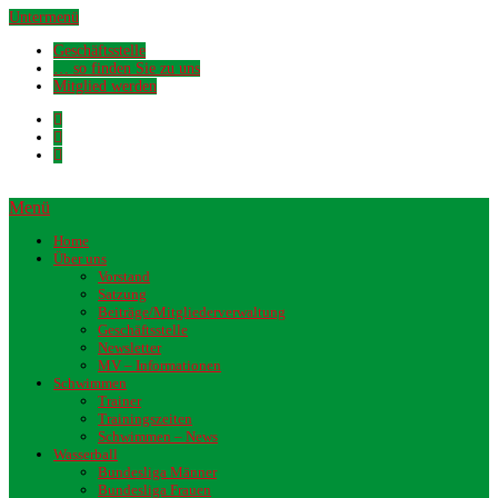
Untermenü
Geschäftsstelle
… so finden Sie zu uns
Mitglied werden
Menü
Home
Über uns
Vorstand
Satzung
Beiträge/Mitgliederverwaltung
Geschäftsstelle
Newsletter
MV – Informationen
Schwimmen
Trainer
Trainingszeiten
Schwimmen – News
Wasserball
Bundesliga Männer
Bundesliga Frauen