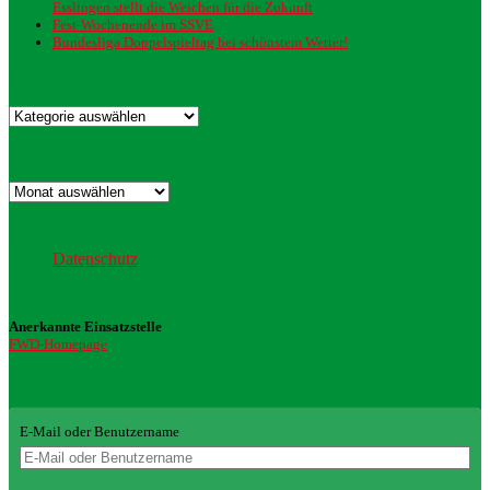
Esslingen stellt die Weichen für die Zukunft
Fest-Wochenende im SSVE
Bundesliga Doppelspieltag bei schönstem Wetter!
Kategorien
Kategorien
Archiv
Archiv
Datenschutz
Datenschutz
Anerkannte Einsatzstelle
FWD-Homepage
Login Redaktion
E-Mail oder Benutzername