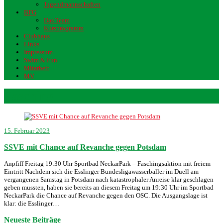
Jugendmannschaften
BFG
Das Team
Kursprogramm
Clubhaus
Links
Impressum
Swim & Fun
Mitarbeit
MV
Fasching
15. Februar 2023
SSVE mit Chance auf Revanche gegen Potsdam
Anpfiff Freitag 19:30 Uhr Sportbad NeckarPark – Faschingsaktion mit freiem
Eintritt Nachdem sich die Esslinger Bundesligawasserballer im Duell am
vergangenen Samstag in Potsdam nach katastrophaler Anreise klar geschlagen
geben mussten, haben sie bereits an diesem Freitag um 19:30 Uhr im Sportbad
NeckarPark die Chance auf Revanche gegen den OSC. Die Ausgangslage ist
klar: die Esslinger…
Neueste Beiträge