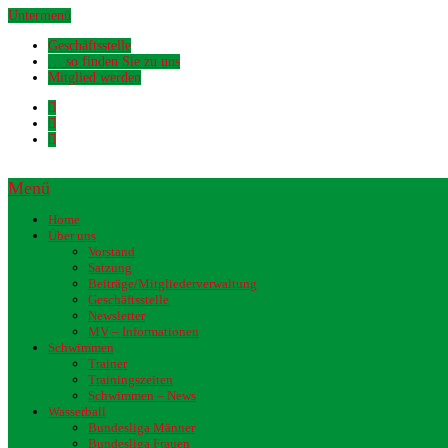
Untermenü
Geschäftsstelle
… so finden Sie zu uns
Mitglied werden
Menü
Home
Über uns
Vorstand
Satzung
Beiträge/Mitgliederverwaltung
Geschäftsstelle
Newsletter
MV – Informationen
Schwimmen
Trainer
Trainingszeiten
Schwimmen – News
Wasserball
Bundesliga Männer
Bundesliga Frauen