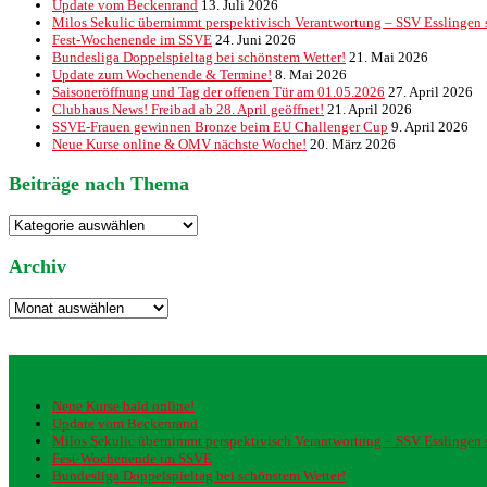
Update vom Beckenrand
13. Juli 2026
Milos Sekulic übernimmt perspektivisch Verantwortung – SSV Esslingen st
Fest-Wochenende im SSVE
24. Juni 2026
Bundesliga Doppelspieltag bei schönstem Wetter!
21. Mai 2026
Update zum Wochenende & Termine!
8. Mai 2026
Saisoneröffnung und Tag der offenen Tür am 01.05.2026
27. April 2026
Clubhaus News! Freibad ab 28. April geöffnet!
21. April 2026
SSVE-Frauen gewinnen Bronze beim EU Challenger Cup
9. April 2026
Neue Kurse online & OMV nächste Woche!
20. März 2026
Beiträge nach Thema
Beiträge
nach
Thema
Archiv
Archiv
Neueste Beiträge
Neue Kurse bald online!
Update vom Beckenrand
Milos Sekulic übernimmt perspektivisch Verantwortung – SSV Esslingen st
Fest-Wochenende im SSVE
Bundesliga Doppelspieltag bei schönstem Wetter!