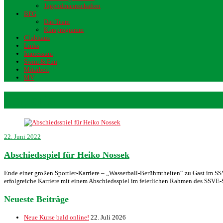
Jugendmannschaften
BFG
Das Team
Kursprogramm
Clubhaus
Links
Impressum
Swim & Fun
Mitarbeit
MV
Imperia
22. Juni 2022
Abschiedsspiel für Heiko Nossek
Ende einer großen Sportler-Karriere – „Wasserball-Berühmtheiten“ zu Gast im 
erfolgreiche Karriere mit einem Abschiedsspiel im feierlichen Rahmen des SSVE-
Neueste Beiträge
Neue Kurse bald online!
22. Juli 2026