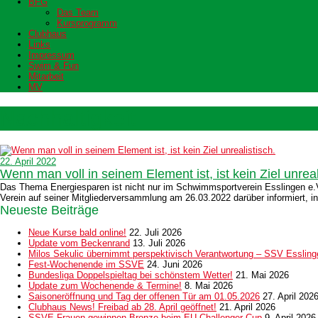
BFG
Das Team
Kursprogramm
Clubhaus
Links
Impressum
Swim & Fun
Mitarbeit
MV
Nachhaltigkeit
22. April 2022
Wenn man voll in seinem Element ist, ist kein Ziel unreal
Das Thema Energiesparen ist nicht nur im Schwimmsportverein Esslingen e.V. 
Verein auf seiner Mitgliederversammlung am 26.03.2022 darüber informiert, 
Neueste Beiträge
Neue Kurse bald online!
22. Juli 2026
Update vom Beckenrand
13. Juli 2026
Milos Sekulic übernimmt perspektivisch Verantwortung – SSV Esslingen
Fest-Wochenende im SSVE
24. Juni 2026
Bundesliga Doppelspieltag bei schönstem Wetter!
21. Mai 2026
Update zum Wochenende & Termine!
8. Mai 2026
Saisoneröffnung und Tag der offenen Tür am 01.05.2026
27. April 202
Clubhaus News! Freibad ab 28. April geöffnet!
21. April 2026
SSVE-Frauen gewinnen Bronze beim EU Challenger Cup
9. April 2026