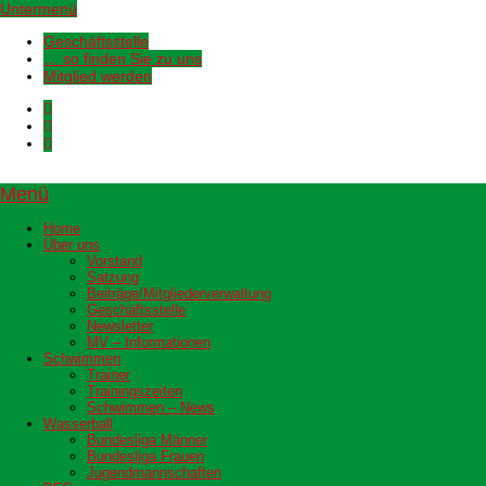
Untermenü
Geschäftsstelle
… so finden Sie zu uns
Mitglied werden
Menü
Home
Über uns
Vorstand
Satzung
Beiträge/Mitgliederverwaltung
Geschäftsstelle
Newsletter
MV – Informationen
Schwimmen
Trainer
Trainingszeiten
Schwimmen – News
Wasserball
Bundesliga Männer
Bundesliga Frauen
Jugendmannschaften