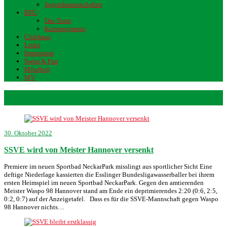
Jugendmannschaften
BFG
Das Team
Kursprogramm
Clubhaus
Links
Impressum
Swim & Fun
Mitarbeit
MV
Peter Karteszi
30. Oktober 2022
SSVE wird von Meister Hannover versenkt
Premiere im neuen Sportbad NeckarPark misslingt aus sportlicher Sicht Eine
deftige Niederlage kassierten die Esslinger Bundesligawasserballer bei ihrem
ersten Heimspiel im neuen Sportbad NeckarPark. Gegen den amtierenden
Meister Waspo 98 Hannover stand am Ende ein deprimierendes 2:20 (0:6, 2:5,
0:2, 0:7) auf der Anzeigetafel. Dass es für die SSVE-Mannschaft gegen Waspo
98 Hannover nichts…