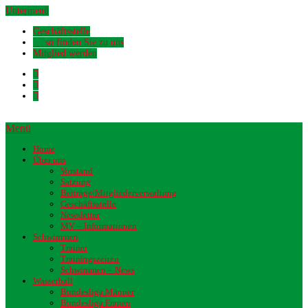
Untermenü
Geschäftsstelle
… so finden Sie zu uns
Mitglied werden
Menü
Home
Über uns
Vorstand
Satzung
Beiträge/Mitgliederverwaltung
Geschäftsstelle
Newsletter
MV – Informationen
Schwimmen
Trainer
Trainingszeiten
Schwimmen – News
Wasserball
Bundesliga Männer
Bundesliga Frauen