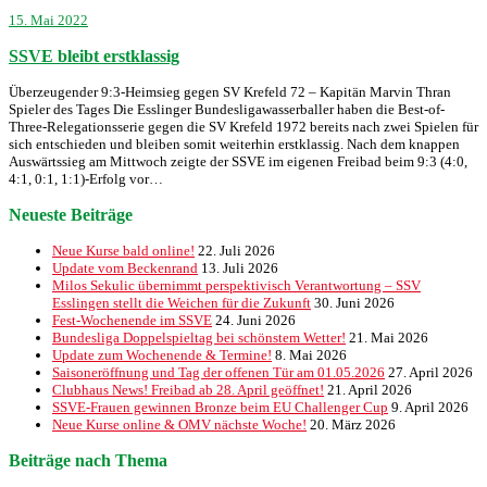
15. Mai 2022
SSVE bleibt erstklassig
Überzeugender 9:3-Heimsieg gegen SV Krefeld 72 – Kapitän Marvin Thran
Spieler des Tages Die Esslinger Bundesligawasserballer haben die Best-of-
Three-Relegationsserie gegen die SV Krefeld 1972 bereits nach zwei Spielen für
sich entschieden und bleiben somit weiterhin erstklassig. Nach dem knappen
Auswärtssieg am Mittwoch zeigte der SSVE im eigenen Freibad beim 9:3 (4:0,
4:1, 0:1, 1:1)-Erfolg vor…
Neueste Beiträge
Neue Kurse bald online!
22. Juli 2026
Update vom Beckenrand
13. Juli 2026
Milos Sekulic übernimmt perspektivisch Verantwortung – SSV
Esslingen stellt die Weichen für die Zukunft
30. Juni 2026
Fest-Wochenende im SSVE
24. Juni 2026
Bundesliga Doppelspieltag bei schönstem Wetter!
21. Mai 2026
Update zum Wochenende & Termine!
8. Mai 2026
Saisoneröffnung und Tag der offenen Tür am 01.05.2026
27. April 2026
Clubhaus News! Freibad ab 28. April geöffnet!
21. April 2026
SSVE-Frauen gewinnen Bronze beim EU Challenger Cup
9. April 2026
Neue Kurse online & OMV nächste Woche!
20. März 2026
Beiträge nach Thema